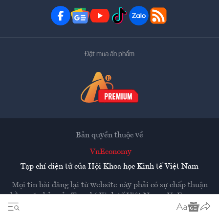
Đặt mua ấn phẩm
Bản quyền thuộc về
VnEconomy
Tạp chí điện tử của Hội Khoa học Kinh tế Việt Nam
Mọi tin bài đăng lại từ website này phải có sự chấp thuận
bằng văn bản của
Tạp chí Kinh tế Việt Nam - VnEconomy
Các trang liên kết ra ngoài sẽ được mở ra ở cửa sổ mới.