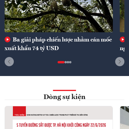
Ba giải pháp chiến lược nhằm cán mốc
xuất khẩu 74 tỷ USD
ngu
Dòng sự kiện