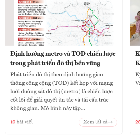
Định hướng metro và TOD chiến lược
K
trong phát triển đô thị bền vững
K
Phát triển đô thị theo định hướng giao
K
thông công cộng (TOD) kết hợp với mạng
V
lưới đường sắt đô thị (metro) là chiến lược
cốt lõi để giải quyết ùn tắc và tái cấu trúc
không gian. Mô hình này tập...
10
bài viết
Xem tất cả
2