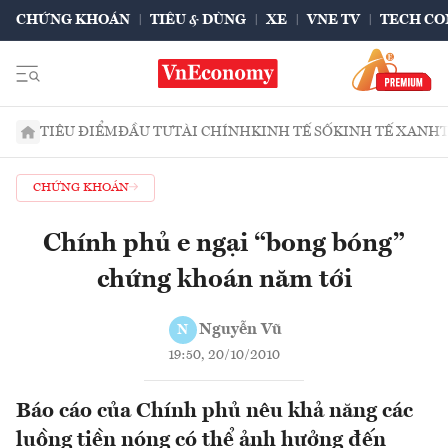
CHỨNG KHOÁN
TIÊU & DÙNG
XE
VNE TV
TECH CO
TIÊU ĐIỂM
ĐẦU TƯ
TÀI CHÍNH
KINH TẾ SỐ
KINH TẾ XANH
CHỨNG KHOÁN
Chính phủ e ngại “bong bóng”
chứng khoán năm tới
Nguyễn Vũ
N
19:50, 20/10/2010
Báo cáo của Chính phủ nêu khả năng các
luồng tiền nóng có thể ảnh hưởng đến