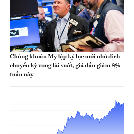
Chứng khoán Mỹ lập kỷ lục mới nhờ dịch
chuyển kỳ vọng lãi suất, giá dầu giảm 8%
tuần này