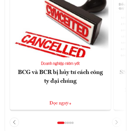
Doanh nghiệp niêm yết
BCG và BCR bị hủy tư cách công
SSI 
ty đại chúng
2/
Đọc ngay