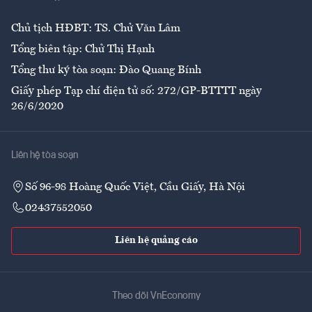
Chủ tịch HĐBT: TS. Chử Văn Lâm
Tổng biên tập: Chử Thị Hạnh
Tổng thư ký tòa soạn: Đào Quang Bính
Giấy phép Tạp chí điện tử số: 272/GP-BTTTT ngày
26/6/2020
Liên hệ tòa soạn
Số 96-98 Hoàng Quốc Việt, Cầu Giấy, Hà Nội
02437552050
Liên hệ quảng cáo
Theo dõi VnEconomy