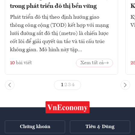
trong phát triển đô thị bền vững
K
Phát triển đô thị theo định hướng giao
K
thông công cộng (TOD) kết hợp với mạng
V
lưới đường sắt đô thị (metro) là chiến lược
cốt lõi để giải quyết ùn tắc và tái cấu trúc
không gian. Mô hình này tập...
10
bài viết
Xem tất cả
2
1
2
3
4
Chứng khoán
Tiêu & Dùng