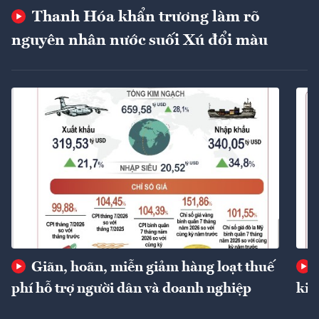
Thanh Hóa khẩn trương làm rõ
nguyên nhân nước suối Xú đổi màu
Giãn, hoãn, miễn giảm hàng loạt thuế
phí hỗ trợ người dân và doanh nghiệp
kin