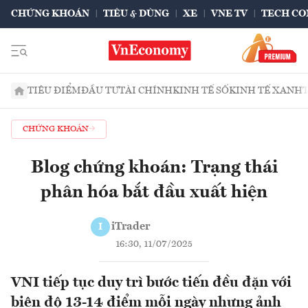
CHỨNG KHOÁN
TIÊU & DÙNG
XE
VNE TV
TECH CO
TIÊU ĐIỂM
ĐẦU TƯ
TÀI CHÍNH
KINH TẾ SỐ
KINH TẾ XANH
CHỨNG KHOÁN
Blog chứng khoán: Trạng thái
phân hóa bắt đầu xuất hiện
iTrader
I
16:30, 11/07/2025
VNI tiếp tục duy trì bước tiến đều đặn với
biên độ 13-14 điểm mỗi ngày nhưng ảnh