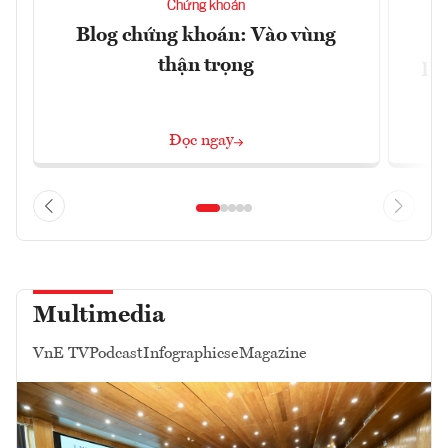
Chứng khoán
Blog chứng khoán: Vào vùng
V
thận trọng
ph
Đọc ngay
Multimedia
VnE TV
Podcast
Infographics
eMagazine