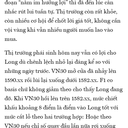
đoạn “nằm im hưởng lợi” thì đã đến lúc cân
nhắc rút lui tuần tự. Thị trường còn rất khỏe,
còn nhiều cơ hội để chốt lời giá tốt, không cần
vội vàng khi vẫn nhiều người muốn lao vào
mua.
Thị trường phái sinh hôm nay vẫn có lợi cho
Long dù chênh lệch nhỏ lại đáng kể so với
những ngày trước. VN30 mở cửa đã nhảy lên
1590.xx rồi lùi lại xuống dưới 1582.xx. F1 co
basis chứ không giảm theo cho thấy Long đang
đỡ. Khi VN30 hồi lên trên 1582.xx, mức chiết
khấu khoảng 8 điểm là điểm vào Long tốt với
mức cắt lỗ theo hai trường hợp: Hoặc theo
VN30 nếu chỉ số quay đầu lần nữa rơi xuống