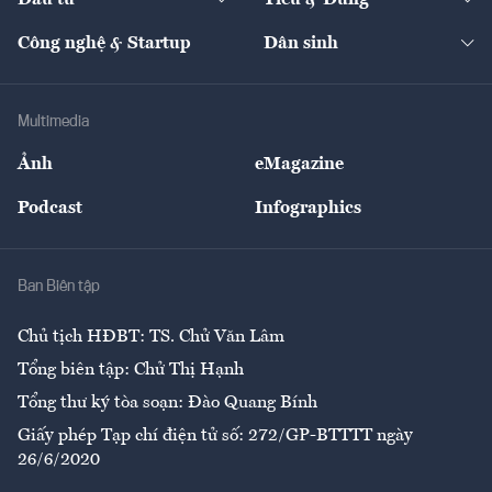
Quản trị số
Cafe BĐS
Thị trường
Kinh doanh
Kết nối
Tạp chí kinh tế Việt Nam
eMagazine
Nhà đầu tư
Du lịch
Công nghệ & Startup
Dân sinh
Tư vấn
Nông sản
Doanh nhân
Tư vấn Tiêu & Dùng
Infographics
Hạ tầng
Sức khỏe
Khung pháp lý
Doanh nghiệp
Địa phương
Thị trường
Bảo hiểm
Multimedia
Sự kiện
Nhân lực
Ảnh
eMagazine
Đẹp +
An sinh
Podcast
Infographics
Giải trí
Y tế
Nhà
Ban Biên tập
Ẩm thực
Chủ tịch HĐBT: TS. Chử Văn Lâm
Tổng biên tập: Chử Thị Hạnh
Tổng thư ký tòa soạn: Đào Quang Bính
Giấy phép Tạp chí điện tử số: 272/GP-BTTTT ngày
26/6/2020