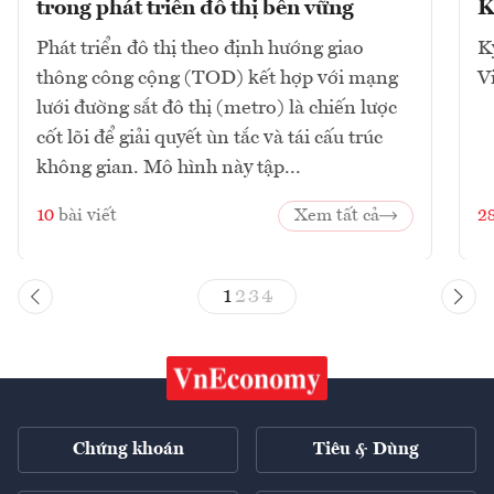
trong phát triển đô thị bền vững
K
Phát triển đô thị theo định hướng giao
K
thông công cộng (TOD) kết hợp với mạng
V
lưới đường sắt đô thị (metro) là chiến lược
cốt lõi để giải quyết ùn tắc và tái cấu trúc
không gian. Mô hình này tập...
10
bài viết
Xem tất cả
2
1
2
3
4
Chứng khoán
Tiêu & Dùng