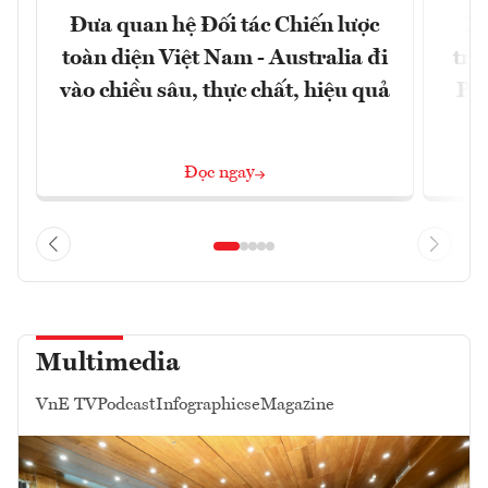
Đưa quan hệ Đối tác Chiến lược
Ph
toàn diện Việt Nam - Australia đi
trự
vào chiều sâu, thực chất, hiệu quả
Phi
Đ
Đọc ngay
Multimedia
VnE TV
Podcast
Infographics
eMagazine