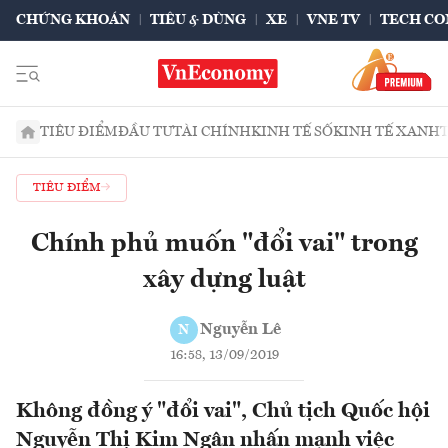
CHỨNG KHOÁN
TIÊU & DÙNG
XE
VNE TV
TECH CO
TIÊU ĐIỂM
ĐẦU TƯ
TÀI CHÍNH
KINH TẾ SỐ
KINH TẾ XANH
TIÊU ĐIỂM
Chính phủ muốn "đổi vai" trong
xây dựng luật
Nguyễn Lê
N
16:58, 13/09/2019
Không đồng ý "đổi vai", Chủ tịch Quốc hội
Nguyễn Thị Kim Ngân nhấn mạnh việc