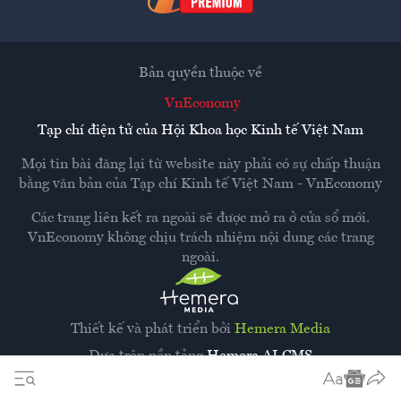
Bản quyền thuộc về
VnEconomy
Tạp chí điện tử của Hội Khoa học Kinh tế Việt Nam
Mọi tin bài đăng lại từ website này phải có sự chấp thuận
bằng văn bản của
Tạp chí Kinh tế Việt Nam - VnEconomy
Các trang liên kết ra ngoài sẽ được mở ra ở cửa sổ mới.
VnEconomy không chịu trách nhiệm nội dung các trang
ngoài.
Thiết kế và phát triển bởi
Hemera Media
Dựa trên nền tảng
Hemera AI CMS