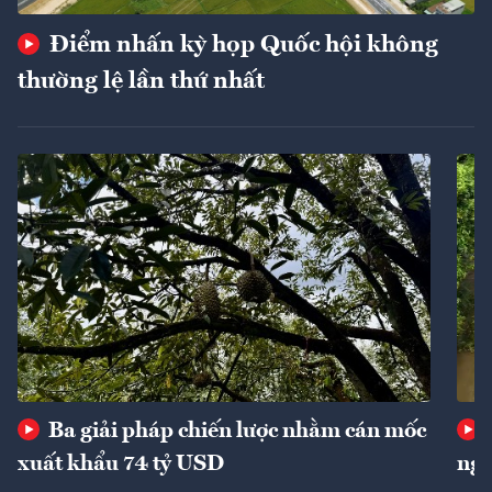
Điểm nhấn kỳ họp Quốc hội không
thường lệ lần thứ nhất
Ba giải pháp chiến lược nhằm cán mốc
xuất khẩu 74 tỷ USD
ngu