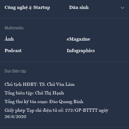
Kinh doanh
Kết nối
Tạp chí kinh tế Việt Nam
eMagazine
Nhà đầu tư
Du lịch
Công nghệ & Startup
Dân sinh
Tư vấn
Nông sản
Doanh nhân
Tư vấn Tiêu & Dùng
Infographics
Hạ tầng
Sức khỏe
Khung pháp lý
Doanh nghiệp
Địa phương
Thị trường
Bảo hiểm
Multimedia
Sự kiện
Nhân lực
Ảnh
eMagazine
Đẹp +
An sinh
Podcast
Infographics
Giải trí
Y tế
Nhà
Ban Biên tập
Ẩm thực
Chủ tịch HĐBT: TS. Chử Văn Lâm
Tổng biên tập: Chử Thị Hạnh
Tổng thư ký tòa soạn: Đào Quang Bính
Giấy phép Tạp chí điện tử số: 272/GP-BTTTT ngày
26/6/2020