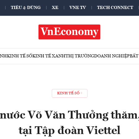
TIÊU & DÙNG
XE
VNE TV
TECH CONNECT
ÍNH
KINH TẾ SỐ
KINH TẾ XANH
THỊ TRƯỜNG
DOANH NGHIỆP
BẤT
KINH TẾ SỐ
 nước Võ Văn Thưởng thăm,
tại Tập đoàn Viettel