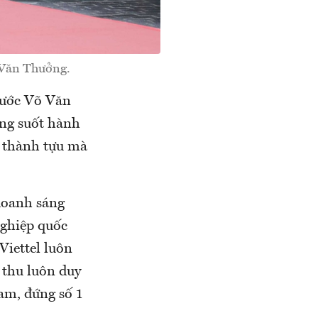
 Văn Thưởng.
nước Võ Văn
ong suốt hành
8 thành tựu mà
doanh sáng
nghiệp quốc
Viettel luôn
 thu luôn duy
Nam, đứng số 1