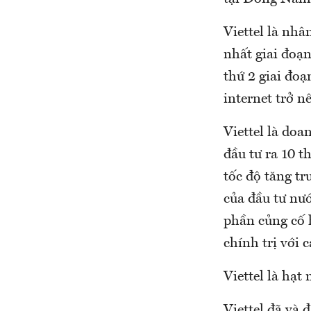
Viettel là nhâ
nhất giai đoạn
thứ 2 giai đoạ
internet trở n
Viettel là doa
đầu tư ra 10 t
tốc độ tăng t
của đầu tư nướ
phần củng cố 
chính trị với 
Viettel là hạ
Viettel đã và