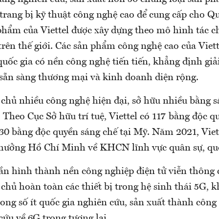
trang bị kỹ thuật công nghệ cao để cung cấp cho Q
 phẩm của Viettel được xây dựng theo mô hình tác 
trên thế giới. Các sản phẩm công nghệ cao của Viet
uốc gia có nền công nghệ tiến tiến, khẳng định giả
ã sẵn sàng thương mại và kinh doanh diện rộng.
 chủ nhiều công nghệ hiện đại, sở hữu nhiều bằng s
 Theo Cục Sở hữu trí tuệ, Viettel có 117 bằng độc q
 30 bằng độc quyền sáng chế tại Mỹ. Năm 2021, Viet
thưởng Hồ Chí Minh về KHCN lĩnh vực quân sự, qu
hần hình thành nền công nghiệp điện tử viễn thông
 chủ hoàn toàn các thiết bị trong hệ sinh thái 5G, 
ng số ít quốc gia nghiên cứu, sản xuất thành công 
ứu về 6G trong tương lai.