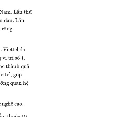
t Nam. Lần thứ
àn dân. Lần
 rộng,
. Viettel đã
vị trí số 1,
Các thành quả
ettel, góp
ường quan hệ
 nghệ cao.
hẩm thuộc 10