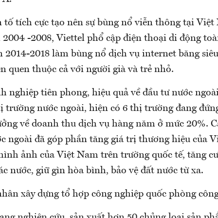
n tố tích cực tạo nên sự bùng nổ viễn thông tại Việ
 2004 -2008, Viettel phổ cập điện thoại di động to
n 2014-2018 làm bùng nổ dịch vụ internet băng siêu
ên quen thuộc cả với người già và trẻ nhỏ.
nh nghiệp tiên phong, hiệu quả về đầu tư nước ngoài
hị trường nước ngoài, hiện có 6 thị trường đang đứng 
rưởng về doanh thu dịch vụ hàng năm ở mức 20%. 
c ngoài đã góp phần tăng giá trị thương hiệu của Vi
hình ảnh của Việt Nam trên trường quốc tế, tăng c
các nước, giữ gìn hòa bình, bảo vệ đất nước từ xa.
t nhân xây dựng tổ hợp công nghiệp quốc phòng công
 đang nghiên cứu, sản xuất hơn 50 chủng loại sản p