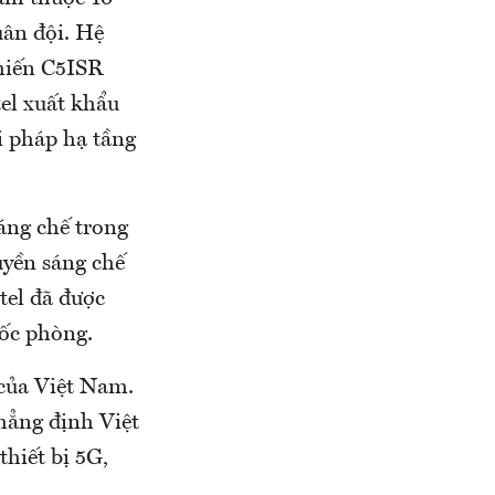
uân đội. Hệ
chiến C5ISR
tel xuất khẩu
i pháp hạ tầng
áng chế trong
uyền sáng chế
tel đã được
ốc phòng.
 của Việt Nam.
khẳng định Việt
thiết bị 5G,