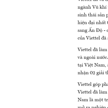
ngành Vũ khí 
sinh thái sản
hiện đại nhất 
sang Ấn Độ - q
của Viettel đ
Viettel đã làm
và ngoài nước.
tại Việt Nam,
nhận 02 giải 
Viettel góp p
Viettel đã làm
Nam là một tro
mở ra nghiên c