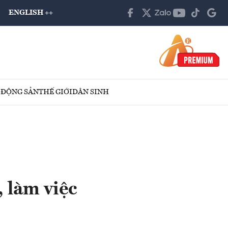
ENGLISH ++
 ĐỘNG SẢN
THẾ GIỚI
DÂN SINH
 làm việc