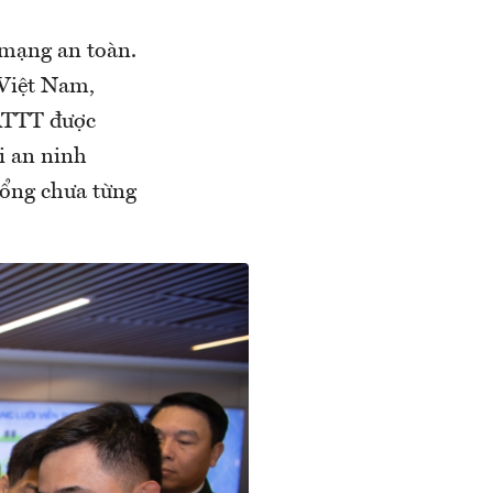
 mạng an toàn.
 Việt Nam,
 ATTT được
i an ninh
hổng chưa từng