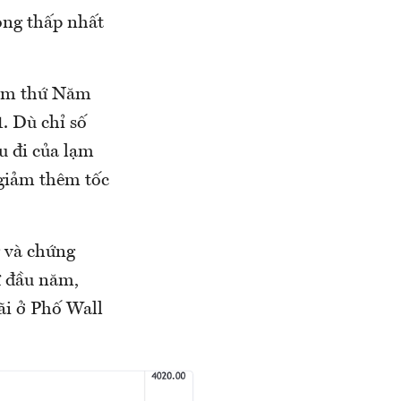
ọng thấp nhất
hôm thứ Năm
. Dù chỉ số
u đi của lạm
 giảm thêm tốc
 và chứng
ừ đầu năm,
ãi ở Phố Wall