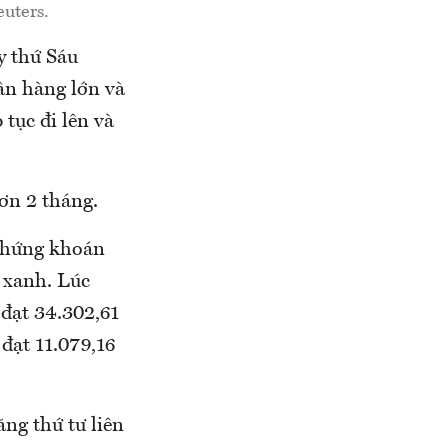
euters.
y thứ Sáu
gân hàng lớn và
 tục đi lên và
ơn 2 tháng.
 chứng khoán
c xanh. Lúc
đạt 34.302,61
đạt 11.079,16
ăng thứ tư liên