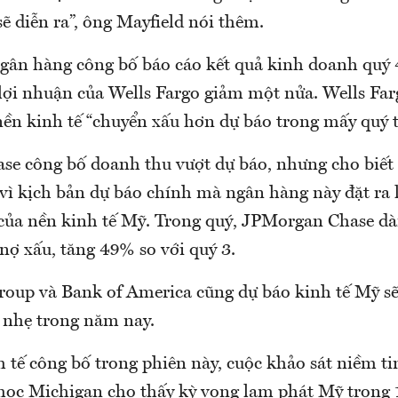
sẽ diễn ra”, ông Mayfield nói thêm.
ngân hàng công bố báo cáo kết quả kinh doanh quý
 lợi nhuận của Wells Fargo giảm một nửa. Wells Far
ền kinh tế “chuyển xấu hơn dự báo trong mấy quý t
e công bố doanh thu vượt dự báo, nhưng cho biết 
vì kịch bản dự báo chính mà ngân hàng này đặt ra 
 của nền kinh tế Mỹ. Trong quý, JPMorgan Chase d
nợ xấu, tăng 49% so với quý 3.
roup và Bank of America cũng dự báo kinh tế Mỹ sẽ
i nhẹ trong năm nay.
h tế công bố trong phiên này, cuộc khảo sát niềm ti
học Michigan cho thấy kỳ vọng lạm phát Mỹ trong 