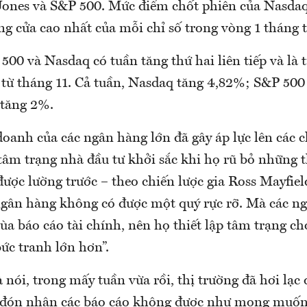
Jones và S&P 500. Mức điểm chốt phiên của Nasda
g cửa cao nhất của mỗi chỉ số trong vòng 1 tháng tr
500 và Nasdaq có tuần tăng thứ hai liên tiếp và là 
từ tháng 11. Cả tuần, Nasdaq tăng 4,82%; S&P 500
 tăng 2%.
oanh của các ngân hàng lớn đã gây áp lực lên các c
tâm trạng nhà đầu tư khởi sắc khi họ rũ bỏ những t
được lường trước – theo chiến lược gia Ross Mayfiel
ngân hàng không có được một quý rực rỡ. Mà các ng
a báo cáo tài chính, nên họ thiết lập tâm trạng ch
ức tranh lớn hơn”.
nói, trong mấy tuần vừa rồi, thị trường đã hơi lạc
 đón nhận các báo cáo không được như mong muốn