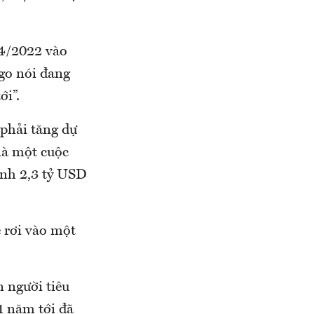
 4/2022 vào
go nói đang
ới”.
phải tăng dự
là một cuộc
ành 2,3 tỷ USD
 rơi vào một
n người tiêu
1 năm tới đã