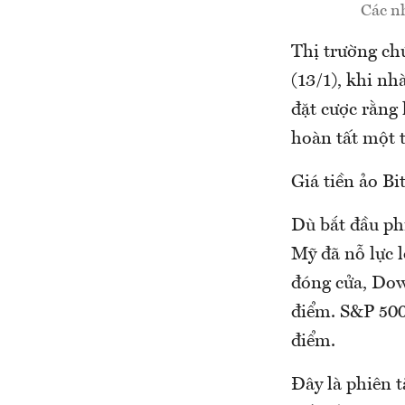
Các nh
Thị trường ch
(13/1), khi nh
đặt cược rằng 
hoàn tất một 
Giá tiền ảo B
Dù bắt đầu phi
Mỹ đã nỗ lực l
đóng cửa, Dow
điểm. S&P 500
điểm.
Đây là phiên t