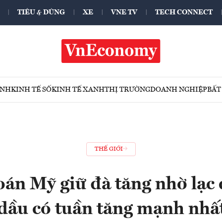
TIÊU & DÙNG
XE
VNE TV
TECH CONNECT
ÍNH
KINH TẾ SỐ
KINH TẾ XANH
THỊ TRƯỜNG
DOANH NGHIỆP
BẤT
THẾ GIỚI
án Mỹ giữ đà tăng nhờ lạc q
 dầu có tuần tăng mạnh nhấ