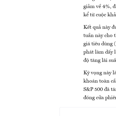
giảm về 4%, đ
kể từ cuộc khả
Kết quả này đ
tuần này cho t
giá tiêu dùng 
phát làm dấy 
độ tăng lãi su
Kỳ vọng này l
khoán toàn cầ
S&P 500 đã tă
đóng cửa phiê