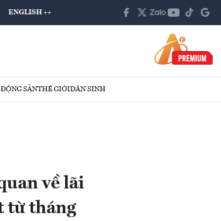
ENGLISH ++
 ĐỘNG SẢN
THẾ GIỚI
DÂN SINH
uan về lãi
t từ tháng