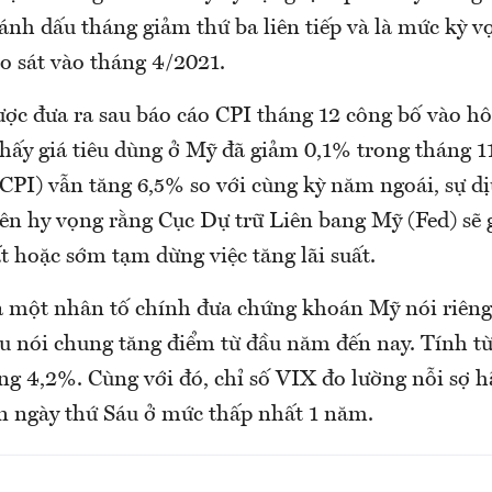
ánh dấu tháng giảm thứ ba liên tiếp và là mức kỳ v
o sát vào tháng 4/2021.
ược đưa ra sau báo cáo CPI tháng 12 công bố vào 
hấy giá tiêu dùng ở Mỹ đã giảm 0,1% trong tháng 11
(CPI) vẫn tăng 6,5% so với cùng kỳ năm ngoái, sự dị
lên hy vọng rằng Cục Dự trữ Liên bang Mỹ (Fed) sẽ
ất hoặc sớm tạm dừng việc tăng lãi suất.
à một nhân tố chính đưa chứng khoán Mỹ nói riêng
u nói chung tăng điểm từ đầu năm đến nay. Tính t
ng 4,2%. Cùng với đó, chỉ số VIX đo lường nỗi sợ h
n ngày thứ Sáu ở mức thấp nhất 1 năm.