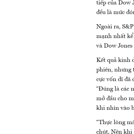
tiếp của Dow 
đều là mức đón
Ngoài ra, S&P 
mạnh nhất kể 
và Dow Jones
Kết quả kinh d
phiên, nhưng 
cực vốn dĩ đã 
“Đúng là các 
mở đầu cho mù
khi nhìn vào b
“Thực lòng mà 
chút. Nên khi