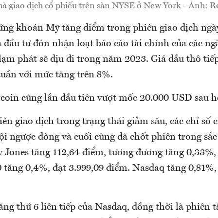
à giao dịch cổ phiếu trên sàn NYSE ở New York - Ảnh: R
ứng khoán Mỹ tăng điểm trong phiên giao dịch ngà
à đầu tư đón nhận loạt báo cáo tài chính của các n
lạm phát sẽ dịu đi trong năm 2023. Giá dầu thô tiếp
tuần với mức tăng trên 8%.
itcoin cũng lần đầu tiên vượt mốc 20.000 USD sau h
ên giao dịch trong trạng thái giảm sâu, các chỉ số
ội ngược dòng và cuối cùng đã chốt phiên trong sắ
 Jones tăng 112,64 điểm, tương đương tăng 0,33%, 
 tăng 0,4%, đạt 3.999,09 điểm. Nasdaq tăng 0,81%, 
ăng thứ 6 liên tiếp của Nasdaq, đồng thời là phiên t