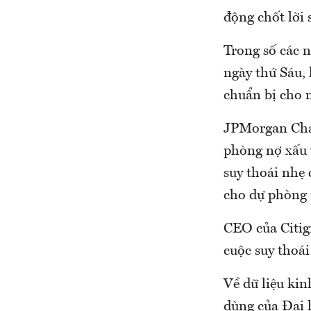
động chốt lời 
Trong số các 
ngày thứ Sáu,
chuẩn bị cho n
JPMorgan Chas
phòng nợ xấu 
suy thoái nhẹ
cho dự phòng 
CEO của Citig
cuộc suy thoá
Về dữ liệu kin
dùng của Đại 