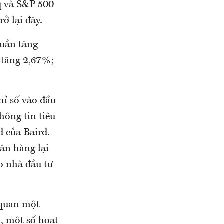
q và S&P 500
ở lại đây.
tuần tăng
 tăng 2,67%;
hỉ số vào đầu
hông tin tiêu
d của Baird.
ân hàng lại
o nhà đầu tư
 quan một
, một số hoạt