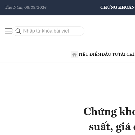
Thứ Năm, 06/08/2026
CHỨNG KHOÁN
TIÊU ĐIỂM
ĐẦU TƯ
TÀI CH
Chứng kho
suất, giá