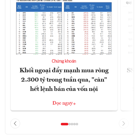
Chứng khoán
Khối ngoại đẩy mạnh mua ròng
SSI 
2.300 tỷ trong tuần qua, "cân"
hết lệnh bán của vốn nội
2/
Đọc ngay