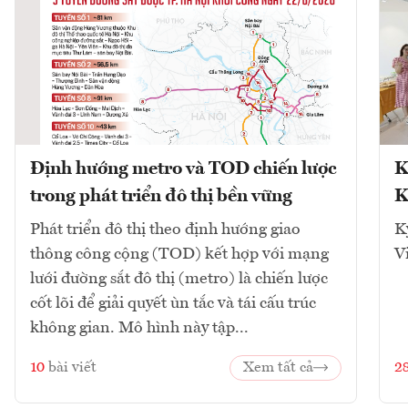
Định hướng metro và TOD chiến lược
K
trong phát triển đô thị bền vững
K
Phát triển đô thị theo định hướng giao
K
thông công cộng (TOD) kết hợp với mạng
V
lưới đường sắt đô thị (metro) là chiến lược
cốt lõi để giải quyết ùn tắc và tái cấu trúc
không gian. Mô hình này tập...
10
bài viết
Xem tất cả
2