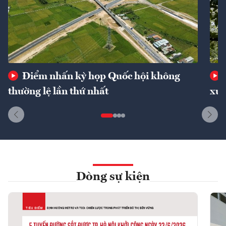
Điểm nhấn kỳ họp Quốc hội không
thường lệ lần thứ nhất
xuấ
Dòng sự kiện