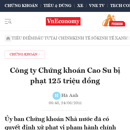
CHỨNG KHOÁN
TIÊU & DÙNG
XE
VNE TV
TECH CO
TIÊU ĐIỂM
ĐẦU TƯ
TÀI CHÍNH
KINH TẾ SỐ
KINH TẾ XANH
CHỨNG KHOÁN
Công ty Chứng khoán Cao Su bị
phạt 125 triệu đồng
Hà Anh
H
08:48, 24/08/2011
Ủy ban Chứng khoán Nhà nước đã có
quyết định xử phạt vi phạm hành chính