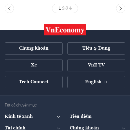
1
2
3
4
Chứng khoán
Tiêu & Dùng
Xe
VnE TV
Tech Connect
English ++
Tất cả chuyên mục
Kinh tế xanh
Tiêu điểm
Chuyển động xanh
Tài chính
Chứng khoán