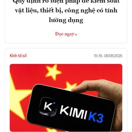
Quy định rõ biện pháp để kiểm soát
vật liệu, thiết bị, công nghệ có tính
lưỡng dụng
Đọc ngay
Kinh tế số
15:18, 08/08/2026