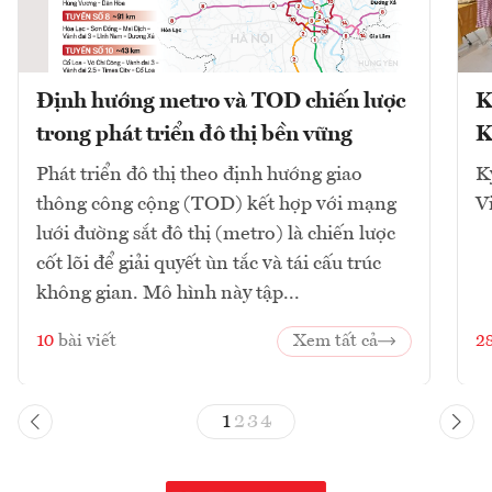
Định hướng metro và TOD chiến lược
K
trong phát triển đô thị bền vững
K
Phát triển đô thị theo định hướng giao
K
thông công cộng (TOD) kết hợp với mạng
V
lưới đường sắt đô thị (metro) là chiến lược
cốt lõi để giải quyết ùn tắc và tái cấu trúc
không gian. Mô hình này tập...
10
bài viết
Xem tất cả
2
1
2
3
4