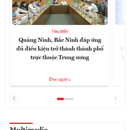
Tiêu điểm
Quảng Ninh, Bắc Ninh đáp ứng
Ph
đủ điều kiện trở thành thành phố
trự
trực thuộc Trung ương
Phi
Đ
Đọc ngay