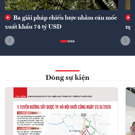
Ba giải pháp chiến lược nhằm cán mốc
xuất khẩu 74 tỷ USD
ngu
Dòng sự kiện