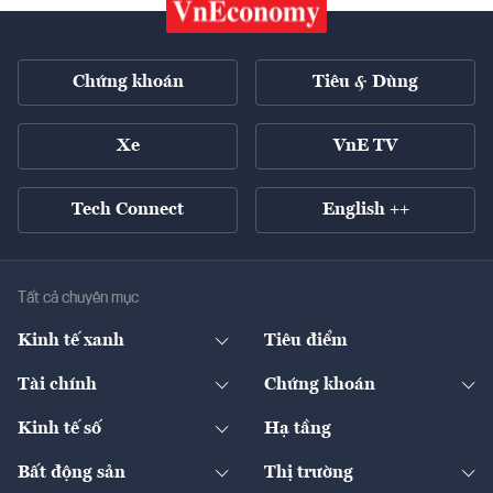
Chứng khoán
Tiêu & Dùng
Xe
VnE TV
Tech Connect
English ++
Tất cả chuyên mục
Kinh tế xanh
Tiêu điểm
Chuyển động xanh
Tài chính
Chứng khoán
Pháp lý
Ngân hàng
Doanh nghiệp niêm yết
Kinh tế số
Hạ tầng
Thương hiệu xanh
Thị trường vốn
Thị trường
Sản phẩm - Thị trường
Bất động sản
Thị trường
Diễn đàn
Thuế
Đầu tư