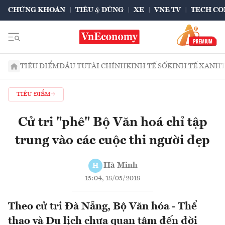
CHỨNG KHOÁN
TIÊU & DÙNG
XE
VNE TV
TECH CO
TIÊU ĐIỂM
ĐẦU TƯ
TÀI CHÍNH
KINH TẾ SỐ
KINH TẾ XANH
TIÊU ĐIỂM
Cử tri "phê" Bộ Văn hoá chỉ tập
trung vào các cuộc thi người đẹp
Hà Minh
H
15:04, 18/05/2018
Theo cử tri Đà Nẵng, Bộ Văn hóa - Thể
thao và Du lịch chưa quan tâm đến đời