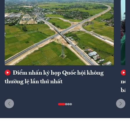
Điểm nhấn kỳ họp Quốc hội không
thường lệ lần thứ nhất
nôn
bất