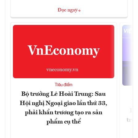
Đọc ngay
Tiêu điểm
Bộ trưởng Lê Hoài Trung: Sau
Tổ
Hội nghị Ngoại giao lần thứ 33,
Lâ
phải khẩn trương tạo ra sản
trở 
phẩm cụ thể