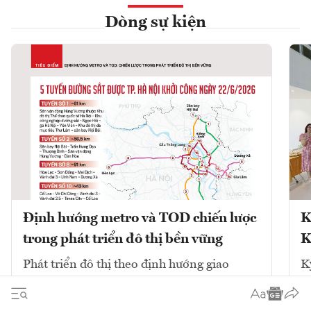
Dòng sự kiện
Định hướng metro và TOD chiến lược
K
trong phát triển đô thị bền vững
K
Phát triển đô thị theo định hướng giao
K
thông công cộng (TOD) kết hợp với mạng
V
lưới đường sắt đô thị (metro) là chiến lược