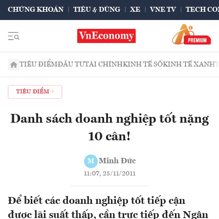
CHỨNG KHOÁN
TIÊU & DÙNG
XE
VNE TV
TECH CO
TIÊU ĐIỂM
ĐẦU TƯ
TÀI CHÍNH
KINH TẾ SỐ
KINH TẾ XANH
TIÊU ĐIỂM
Danh sách doanh nghiệp tốt nặng
10 cân!
Minh Đức
M
11:07, 25/11/2011
Để biết các doanh nghiệp tốt tiếp cận
được lãi suất thấp, cần trực tiếp đến Ngân