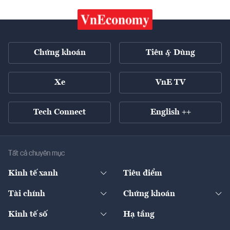
Chứng khoán
Tiêu & Dùng
Xe
VnE TV
Tech Connect
English ++
Tất cả chuyên mục
Kinh tế xanh
Tiêu điểm
Chuyển động xanh
Tài chính
Chứng khoán
Pháp lý
Ngân hàng
Doanh nghiệp niêm yết
Kinh tế số
Hạ tầng
Thương hiệu xanh
Thị trường vốn
Thị trường
Sản phẩm - Thị trường