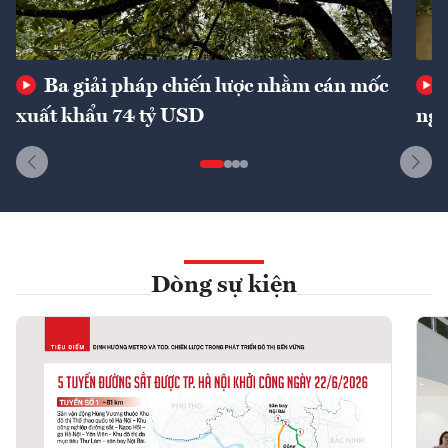
Ba giải pháp chiến lược nhằm cán mốc
xuất khẩu 74 tỷ USD
ngu
Dòng sự kiện