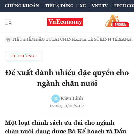
CHỨNG KHOÁN
TIÊU & DÙNG
XE
VNE TV
TECH CO
TIÊU ĐIỂM
ĐẦU TƯ
TÀI CHÍNH
KINH TẾ SỐ
KINH TẾ XANH
THỊ TRƯỜNG
Đề xuất dành nhiều đặc quyền cho
ngành chăn nuôi
Kiều Linh
K
09:30, 10/05/2017
Một loạt chính sách ưu đãi cho ngành
chăn nuôi đang được Bộ Kế hoạch và Đầu