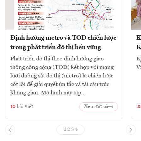
Định hướng metro và TOD chiến lược
K
trong phát triển đô thị bền vững
K
Phát triển đô thị theo định hướng giao
K
thông công cộng (TOD) kết hợp với mạng
V
lưới đường sắt đô thị (metro) là chiến lược
cốt lõi để giải quyết ùn tắc và tái cấu trúc
không gian. Mô hình này tập...
10
bài viết
Xem tất cả
2
1
2
3
4