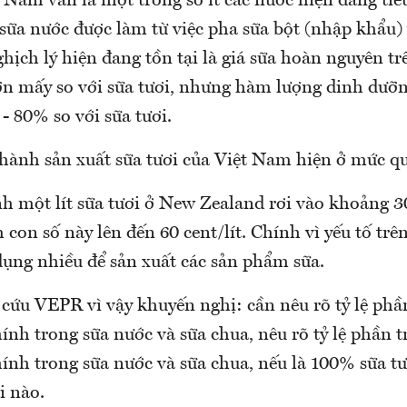
 Nam vẫn là một trong số ít các nước hiện đang tiê
sữa nước được làm từ việc pha sữa bột (nhập khẩu) 
ịch lý hiện đang tồn tại là giá sữa hoàn nguyên tr
n mấy so với sữa tươi, nhưng hàm lượng dinh dưỡng
 - 80% so với sữa tươi.
thành sản xuất sữa tươi của Việt Nam hiện ở mức qu
nh một lít sữa tươi ở New Zealand rơi vào khoảng 30
 con số này lên đến 60 cent/lít. Chính vì yếu tố trê
dụng nhiều để sản xuất các sản phẩm sữa.
ứu VEPR vì vậy khuyến nghị: cần nêu rõ tỷ lệ phầ
nh trong sữa nước và sữa chua, nêu rõ tỷ lệ phần 
nh trong sữa nước và sữa chua, nếu là 100% sữa tươ
i nào.