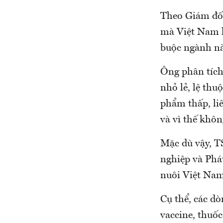
Theo Giám đố
mà Việt Nam h
buộc ngành này
Ông phân tích
nhỏ lẻ, lệ thu
phẩm thấp, liê
và vì thế khôn
Mặc dù vậy, T
nghiệp và Phá
nuôi Việt Nam
Cụ thể, các dò
vaccine, thuốc