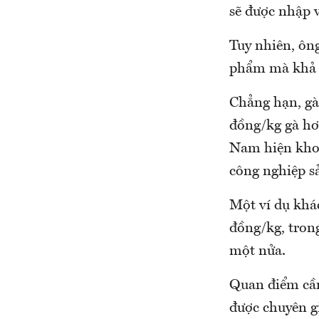
sẽ được nhập 
Tuy nhiên, ôn
phẩm mà khả n
Chẳng hạn, gà
đồng/kg gà hơi
Nam hiện khoả
công nghiệp s
Một ví dụ khác
đồng/kg, trong
một nửa.
Quan điểm cần
được chuyên g