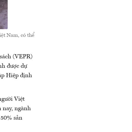
iệt Nam, có thể
 sách (VEPR)
nh được dự
hập Hiệp định
người Việt
n nay, ngành
n 50% sản