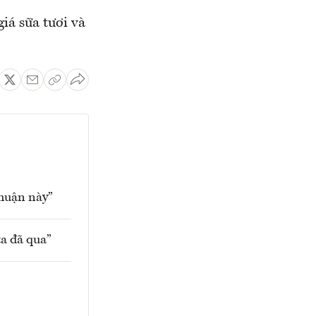
iá sữa tươi và
huận này”
a đã qua”