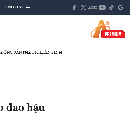
ENGLISH ++
 ĐỘNG SẢN
THẾ GIỚI
DÂN SINH
o đao hậu