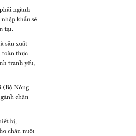
 phải ngành
g nhập khẩu sẽ
 tại.
à sản xuất
n toàn thực
nh tranh yếu,
i (Bộ Nông
 ngành chăn
iết bị,
 cho chăn nuôi