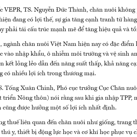
c VEPR, TS. Nguyễn Đức Thành, chăn nuôi không
iện đang có lợi thế, sự gia tăng cạnh tranh từ hàn
 phải tái cấu trúc mạnh mẽ để tăng hiệu quả và tồn
, ngành chăn nuôi Việt Nam hiện nay có đặc điểm l
ộc vào nhập khẩu, ô nhiễm môi trường và vệ sinh a
n kết lỏng lẻo dẫn đến năng suất thấp, khả năng cạ
g có nhiều lợi ích trong thương mại.
S. Tống Xuân Chinh, Phó cục trưởng Cục Chăn nuô
t triển Nông thôn) nói rằng sau khi gia nhập TPP,
 cũng được hưởng một số lợi ích nhất định.
ng thuế liên quan đến chăn nuôi như giống, trang th
 thú y, thiết bị động lực học và cơ khí học phục vụ