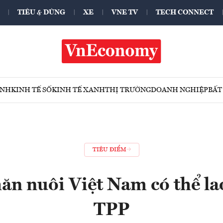
TIÊU & DÙNG
XE
VNE TV
TECH CONNECT
ÍNH
KINH TẾ SỐ
KINH TẾ XANH
THỊ TRƯỜNG
DOANH NGHIỆP
BẤT
TIÊU ĐIỂM
ăn nuôi Việt Nam có thể la
TPP