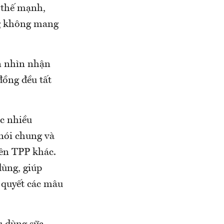
h thế mạnh,
ng không mang
ắn nhìn nhận
đồng đều tất
c nhiều
nói chung và
iên TPP khác.
dùng, giúp
i quyết các mâu