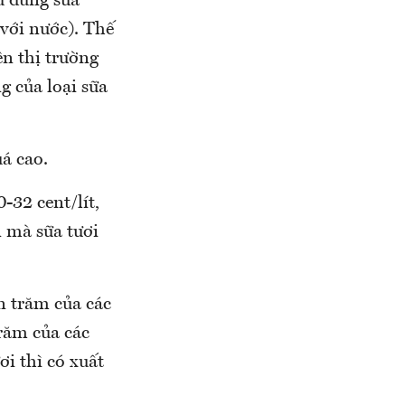
u dùng sữa
với nước). Thế
ên thị trường
 của loại sữa
á cao.
-32 cent/lít,
n mà sữa tươi
n trăm của các
trăm của các
i thì có xuất