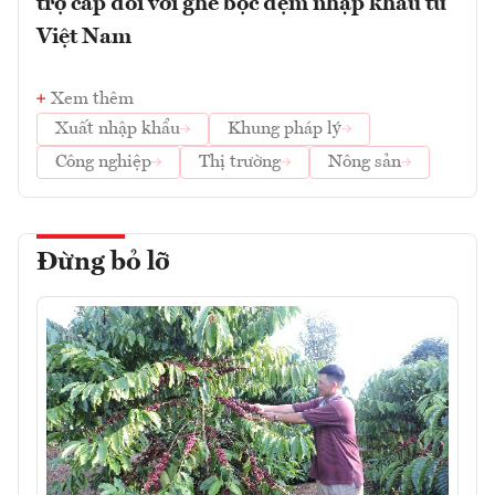
trợ cấp đối với ghế bọc đệm nhập khẩu từ
Việt Nam
Xem thêm
Xuất nhập khẩu
Khung pháp lý
Công nghiệp
Thị trường
Nông sản
Đừng bỏ lỡ