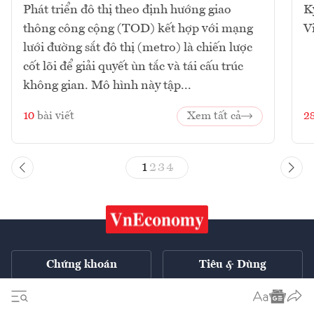
Phát triển đô thị theo định hướng giao
K
thông công cộng (TOD) kết hợp với mạng
V
lưới đường sắt đô thị (metro) là chiến lược
cốt lõi để giải quyết ùn tắc và tái cấu trúc
không gian. Mô hình này tập...
10
bài viết
Xem tất cả
2
1
2
3
4
Chứng khoán
Tiêu & Dùng
Xe
VnE TV