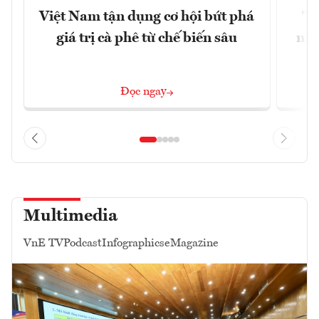
Việt Nam tận dụng cơ hội bứt phá
"H
giá trị cà phê từ chế biến sâu
nhì
Đọc ngay
Multimedia
VnE TV
Podcast
Infographics
eMagazine