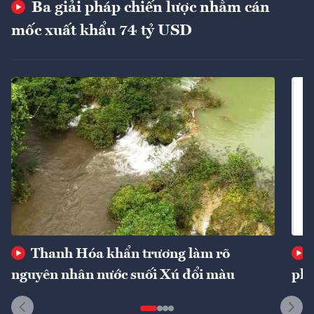
Ba giải pháp chiến lược nhằm cán
mốc xuất khẩu 74 tỷ USD
Thanh Hóa khẩn trương làm rõ
nguyên nhân nước suối Xú đổi màu
phí