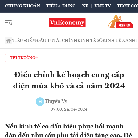
CHỨNG KHOÁN
TIÊU & DÙNG
XE
VNE TV
TECH CO
TIÊU ĐIỂM
ĐẦU TƯ
TÀI CHÍNH
KINH TẾ SỐ
KINH TẾ XANH
THỊ TRƯỜNG
Điều chỉnh kế hoạch cung cấp
điện mùa khô và cả năm 2024
Huyền Vy
H
07:00, 24/04/2024
Nền kinh tế có dấu hiệu phục hồi mạnh
dẫn đến nhu cầu phụ tải điện tăng cao. Để