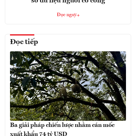
sở dữ liệu người có công
Đọc ngay
Đọc tiếp
Ba giải pháp chiến lược nhằm cán mốc
xuất khẩu 74 tỷ USD