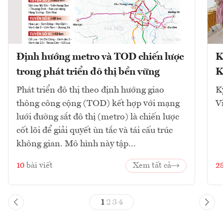
Định hướng metro và TOD chiến lược
K
trong phát triển đô thị bền vững
K
Phát triển đô thị theo định hướng giao
K
thông công cộng (TOD) kết hợp với mạng
V
lưới đường sắt đô thị (metro) là chiến lược
cốt lõi để giải quyết ùn tắc và tái cấu trúc
không gian. Mô hình này tập...
10
bài viết
Xem tất cả
2
1
2
3
4