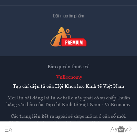
Đặt mua ấn phẩm
Bản quyền thuộc về
VnEconomy
Tạp chí điện tử của Hội Khoa học Kinh tế Việt Nam
Mọi tin bài đăng lại từ website này phải có sự chấp thuận
bằng văn bản của
Tạp chí Kinh tế Việt Nam - VnEconomy
Các trang liên kết ra ngoài sẽ được mở ra ở cửa sổ mới.
VnEconomy không chịu trách nhiệm nội dung các trang
ngoài.