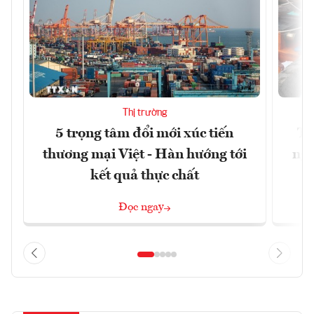
Thị trường
5 trọng tâm đổi mới xúc tiến
Th
thương mại Việt - Hàn hướng tới
ngh
kết quả thực chất
Đọc ngay