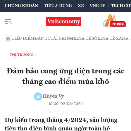
CHỨNG KHOÁN
TIÊU & DÙNG
XE
VNE TV
TECH CO
TIÊU ĐIỂM
ĐẦU TƯ
TÀI CHÍNH
KINH TẾ SỐ
KINH TẾ XANH
THỊ TRƯỜNG
Đảm bảo cung ứng điện trong các
tháng cao điểm mùa khô
Huyền Vy
H
19:00, 02/04/2024
Dự kiến trong tháng 4/2024, sản lượng
tiêu thụ điện bình quân ngày toàn hệ