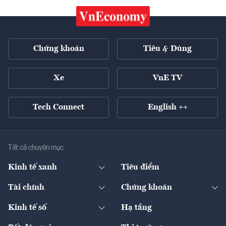
Chứng khoán
Tiêu & Dùng
Xe
VnE TV
Tech Connect
English ++
Tất cả chuyên mục
Kinh tế xanh
Tiêu điểm
Chuyển động xanh
Tài chính
Chứng khoán
Pháp lý
Ngân hàng
Doanh nghiệp niêm yết
Kinh tế số
Hạ tầng
Thương hiệu xanh
Thị trường vốn
Thị trường
Sản phẩm - Thị trường