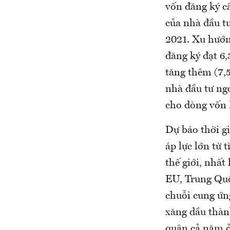
vốn đăng ký c
của nhà đầu t
2021. Xu hướn
đăng ký đạt 6,
tăng thêm (7,
nhà đầu tư ngo
cho dòng vốn
Dự báo thời gi
áp lực lớn từ 
thế giới, nhất
EU, Trung Quố
chuỗi cung ứn
xăng dầu thàn
quân cả năm ở