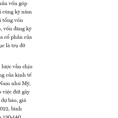
hần vốn góp
ới cùng kỳ năm
i tổng vốn
ó, vốn đăng ký
ua cổ phần của
ục là trụ đỡ
n lược vẫn chịu
ng của kinh tế
ệt Nam như Mỹ,
 việc đứt gãy
dự báo, giá
2022, bình
o 130-140