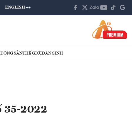
ENGLISH ++
 ĐỘNG SẢN
THẾ GIỚI
DÂN SINH
ố 35-2022