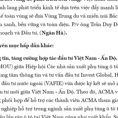
nh lang phát triển kinh tế dựa trên việc đẩy mạnh l
thế toàn vùng sẽ đưa Vùng Trung du và miền núi Bắc
ển xanh, bền vững và toàn diện. P/v ông Trần Duy 
hoạch và Đầu tư.
(Ngân Hà
).
yên mục hấp dẫn khác:
 tin, tăng cường
hợp tác đầu tư Việt Nam - Ấn Độ
MOU) giữa Hiệp hội Các nhà sản xuất phụ tùng ô t
ng tâm thông tin và tư vấn đầu tư Invest Global, H
đầu tư nước ngoài (VAFIE) vừa được ký kết sẽ mở 
ầu tư mới giữa Việt Nam - Ấn Độ. Theo đó, ACMA v
g phối hợp để hỗ trợ các thành viên ACMA tham gia
 nghiệp hỗ trợ trong ngành sản xuất phụ tùng ô tô 
ầu lắp ráp ô tô tại Việt Nam cũng như xuất khẩu. S