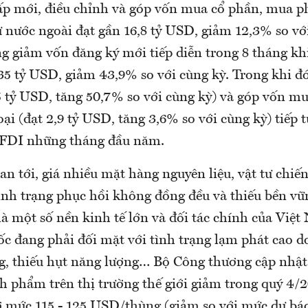
ấp mới, điều chỉnh và góp vốn mua cổ phần, mua p
ư nước ngoài đạt gần 16,8 tỷ USD, giảm 12,3% so v
g giảm vốn đăng ký mới tiếp diễn trong 8 tháng kh
35 tỷ USD, giảm 43,9% so với cùng kỳ. Trong khi đ
5 tỷ USD, tăng 50,7% so với cùng kỳ) và góp vốn m
ại (đạt 2,9 tỷ USD, tăng 3,6% so với cùng kỳ) tiếp t
 FDI những tháng đầu năm.
an tới, giá nhiều mặt hàng nguyên liệu, vật tư chiế
tình trạng phục hồi không đồng đều và thiếu bền vữ
 là một số nền kinh tế lớn và đối tác chính của Vi
c đang phải đối mặt với tình trạng lạm phát cao do
g, thiếu hụt năng lượng… Bộ Công thương cập nhật 
h phẩm trên thị trường thế giới giảm trong quý 4/
 mức 115 - 125 USD/thùng (giảm so với mức dự bá