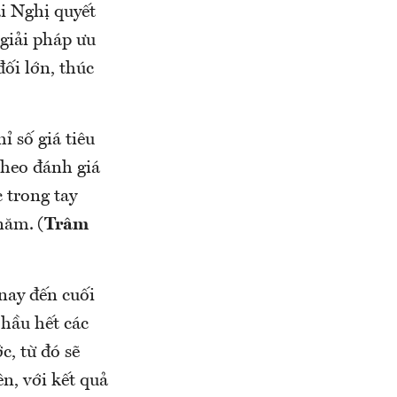
i Nghị quyết
giải pháp ưu
đối lớn, thúc
ỉ số giá tiêu
Theo đánh giá
 trong tay
 năm.
(Trâm
 nay đến cuối
 hầu hết các
c, từ đó sẽ
n, với kết quả