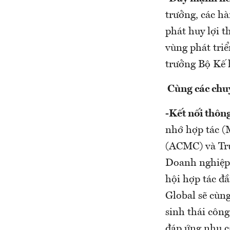
trưởng, các hà
phát huy lợi 
vùng phát tri
trưởng Bộ Kế 
Cùng các chu
-
Kết nối thông
nhớ hợp tác (
(ACMC) và Tru
Doanh nghiệp 
hội hợp tác đ
Global sẽ cùn
sinh thái công
đáp ứng nhu c