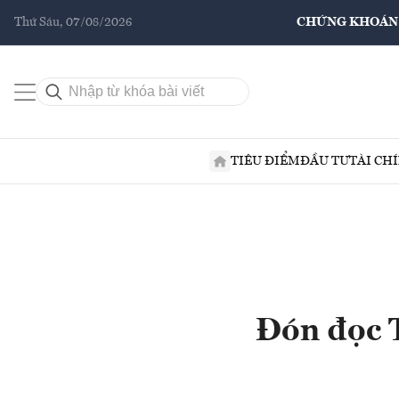
Thứ Sáu, 07/08/2026
CHỨNG KHOÁN
TIÊU ĐIỂM
ĐẦU TƯ
TÀI CH
Đón đọc 