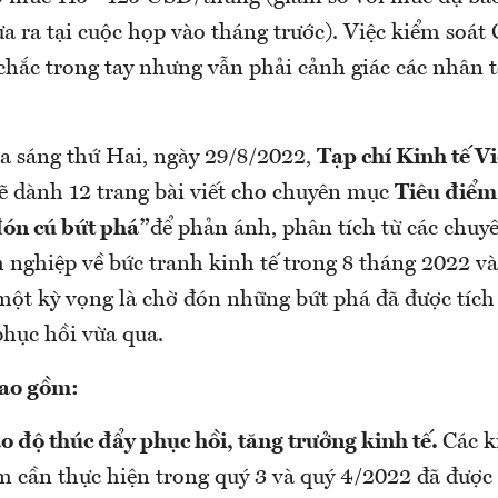
 ra tại cuộc họp vào tháng trước). Việc kiểm soát
hắc trong tay nhưng vẫn phải cảnh giác các nhân t
ra sáng thứ Hai, ngày 29/8/2022,
Tạp chí Kinh tế V
ẽ dành 12 trang bài viết cho chuyên mục
Tiêu điểm
đón cú bứt phá”
để phản ánh, phân tích từ các chuyê
h nghiệp về bức tranh kinh tế trong 8 tháng 2022 v
một kỳ vọng là chờ đón những bứt phá đã được tích 
hục hồi vừa qua.
bao gồm:
o độ thúc đẩy phục hồi, tăng trưởng kinh tế.
Các k
m cần thực hiện trong quý 3 và quý 4/2022 đã đượ