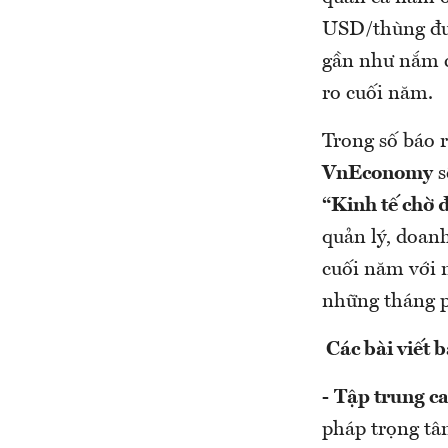
USD/thùng đưa
gần như nắm c
ro cuối năm.
Trong số báo 
VnEconomy
s
“Kinh tế chờ 
quản lý, doan
cuối năm với 
những tháng p
C
ác bài viết 
-
Tập trung ca
pháp trọng tâ