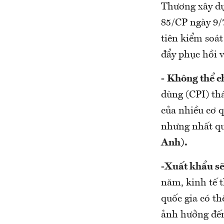
Thương xây dự
85/CP ngày 9/
tiên kiểm soát
đẩy phục hồi v
-
Không thể c
dùng (CPI) th
của nhiều cơ 
nhưng nhất quy
Anh).
-Xuất khẩu sẽ
năm, kinh tế t
quốc gia có th
ảnh hưởng đến