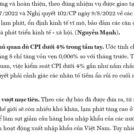
ng và hoàn thiện, theo đúng nhiệm vụ được giao tạ
7/2022 và Nghị quyết 102/CP ngày 9/8/2022 về các 
 lạm phát, ổn định kinh tế vĩ mô, bảo đảm các cân 
à phát triển kinh tế - xã hội.
(Nguyễn Mạnh).
hủ quan dù CPI dưới 4% trong tầm tay.
Ước tính ch
áng 8 chỉ tăng vỏn vẹn 0,006% so với tháng trước. 
quan, việc kiểm soát CPI dưới 4% gần như nắm chắc
ết phải cảnh giác các nhân tố tiềm ẩn rủi ro cuối
 vượt mục tiêu.
Theo các dự báo đã được đưa ra, từ
hế giới sẽ còn nhiều khó khăn, lạm phát tăng cao ở
ể làm sụt giảm cầu hàng hóa nhập khẩu của các nướ
 hoạt động xuất nhập khẩu của Việt Nam. Tuy nhiê