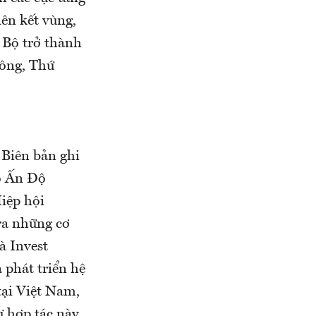
iên kết vùng,
 Bộ trở thành
Đông, Thứ
.
Biên bản ghi
ô Ấn Độ
iệp hội
ra những cơ
à Invest
 phát triển hệ
tại Việt Nam,
ự hợp tác này