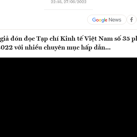
22:58, 27/08/2022
giả đón đọc Tạp chí Kinh tế Việt Nam số 35 p
022 với nhiều chuyên mục hấp dẫn...