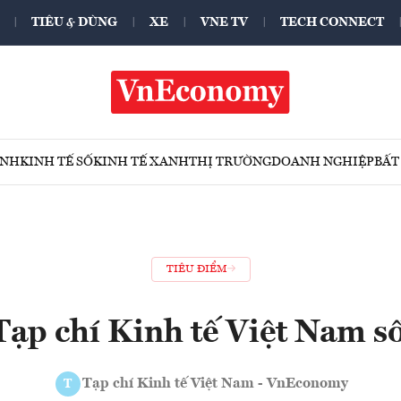
TIÊU & DÙNG
XE
VNE TV
TECH CONNECT
ÍNH
KINH TẾ SỐ
KINH TẾ XANH
THỊ TRƯỜNG
DOANH NGHIỆP
BẤT
TIÊU ĐIỂM
Tạp chí Kinh tế Việt Nam s
Tạp chí Kinh tế Việt Nam - VnEconomy
T