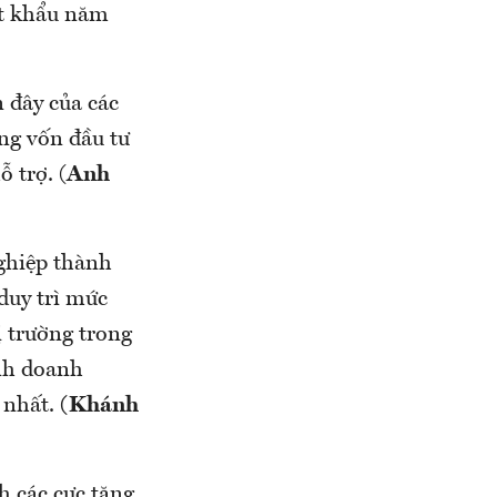
ất khẩu năm
 đây của các
ng vốn đầu tư
 trợ. (
Anh
hiệp thành
duy trì mức
ị trường trong
nh doanh
 nhất.
(
Khánh
h các cực tăng