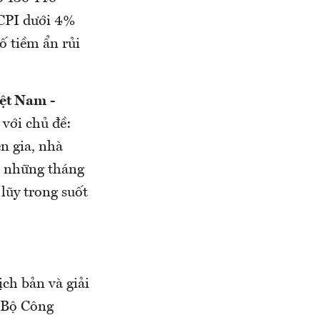
 CPI dưới 4%
ố tiềm ẩn rủi
iệt Nam
-
với chủ đề:
n gia, nhà
à những tháng
lũy trong suốt
ịch bản và giải
c Bộ Công