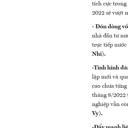
tích cực tron
2022 sẽ vượt m
-
Đón dòng vố
nhà đầu tư nư
trực tiếp nước
Nhi).
-
Tình hình đă
lập mới và qua
cao chưa từng 
tháng 8/2022 
nghiệp vẫn cò
Vy
).
-
Đẩy mạnh liê