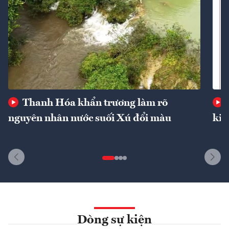
Thanh Hóa khẩn trương làm rõ
nguyên nhân nước suối Xú đổi màu
kin
Dòng sự kiện