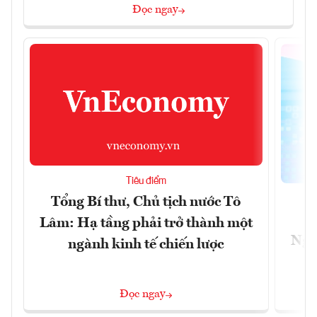
Đọc ngay
Tiêu điểm
Tổng Bí thư, Chủ tịch nước Tô
Lâm: Hạ tầng phải trở thành một
Ngà
ngành kinh tế chiến lược
Đọc ngay