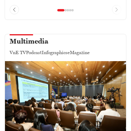
Multimedia
VnE TV
Podcast
Infographics
eMagazine