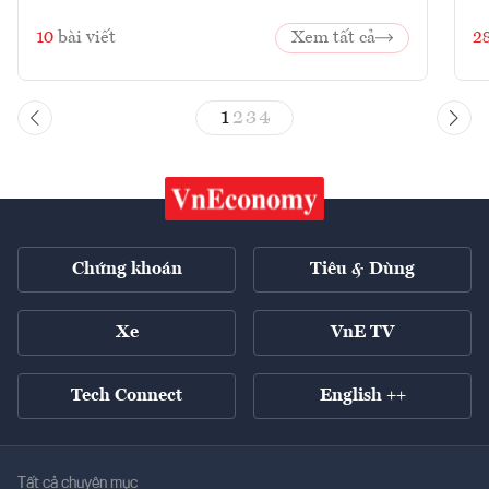
10
bài viết
Xem tất cả
2
1
2
3
4
Chứng khoán
Tiêu & Dùng
Xe
VnE TV
Tech Connect
English ++
Tất cả chuyên mục