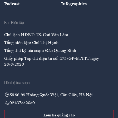
Podcast
Infographics
Giải trí
Y tế
Nhà
Ban Biên tập
Ẩm thực
Chủ tịch HĐBT: TS. Chử Văn Lâm
Tổng biên tập: Chử Thị Hạnh
Tổng thư ký tòa soạn: Đào Quang Bính
Giấy phép Tạp chí điện tử số: 272/GP-BTTTT ngày
26/6/2020
Liên hệ tòa soạn
Số 96-98 Hoàng Quốc Việt, Cầu Giấy, Hà Nội
02437552050
Liên hệ quảng cáo