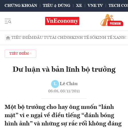
CHỨNG KHOÁN
TIÊU & DÙNG
XE
VNE TV
TECH CO
TIÊU ĐIỂM
ĐẦU TƯ
TÀI CHÍNH
KINH TẾ SỐ
KINH TẾ XANH
TIÊU ĐIỂM
Dư luận và bản lĩnh bộ trưởng
Lê Châu
L
08:05, 03/11/2011
Một bộ trưởng cho hay ông muốn “lánh
mặt” vì e ngại về điều tiếng “đánh bóng
hình ảnh” và những sự rắc rối không đáng