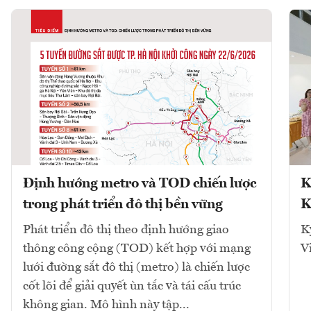
Định hướng metro và TOD chiến lược
K
trong phát triển đô thị bền vững
K
Phát triển đô thị theo định hướng giao
K
thông công cộng (TOD) kết hợp với mạng
V
lưới đường sắt đô thị (metro) là chiến lược
cốt lõi để giải quyết ùn tắc và tái cấu trúc
không gian. Mô hình này tập...