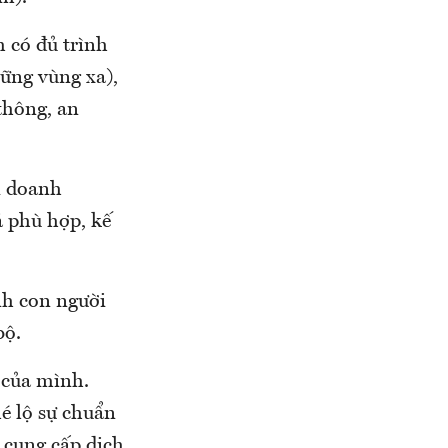
 có đủ trình
hững vùng xa),
thông, an
i doanh
á phù hợp, kế
nh con người
bộ.
 của mình.
é lộ sự chuẩn
ề cung cấp dịch