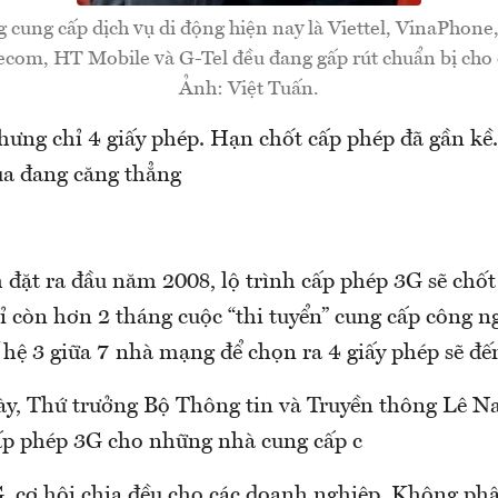
 cung cấp dịch vụ di động hiện nay là Viettel, VinaPhone
com, HT Mobile và G-Tel đều đang gấp rút chuẩn bị cho đợ
Ảnh: Việt Tuấn.
ưng chỉ 4 giấy phép. Hạn chốt cấp phép đã gần kề
a đang căng thẳng
 đặt ra đầu năm 2008, lộ trình cấp phép 3G sẽ chốt
ỉ còn hơn 2 tháng cuộc “thi tuyển” cung cấp công n
hệ 3 giữa 7 nhà mạng để chọn ra 4 giấy phép sẽ đế
ày, Thứ trưởng Bộ Thông tin và Truyền thông Lê 
 cấp phép 3G cho những nhà cung cấp c
G, cơ hội chia đều cho các doanh nghiệp. Không p