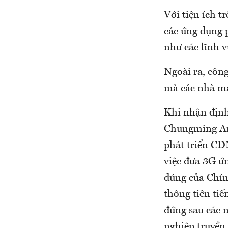
Với tiện ích t
các ứng dụng 
như các lĩnh 
Ngoài ra, công
mà các nhà mạ
Khi nhận định
Chungming An
phát triển CD
việc đưa 3G ứn
đúng của Chín
thông tiên tiế
đứng sau các n
nghiệp truyền