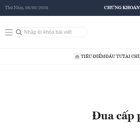
Thứ Năm, 06/08/2026
CHỨNG KHOÁN
TIÊU ĐIỂM
ĐẦU TƯ
TÀI CH
Đua cấp 