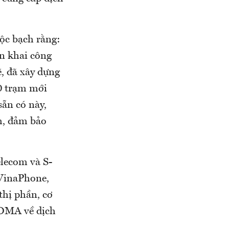
ộc bạch rằng:
ển khai công
, đã xây dựng
00 trạm mới
ẵn có này,
nh, đảm bảo
lecom và S-
 VinaPhone,
thị phần, cơ
CDMA về dịch