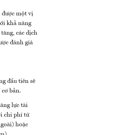
ó được một vị
với khả năng
 tăng, các dịch
được đánh giá
ng đầu tiên sẽ
í cơ bản.
ăng lực tài
 chi phí từ
ngoài) hoặc
am).