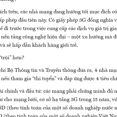
 ích trên, các nhà mạng đang hướng tới mục đích c
cấp phép đầu tiên này. Có giấy phép 3G đồng nghĩa 
ế đi trước trong việc cung cấp các dịch vụ giá trị gia
ên nền tảng công nghệ hiện đại – một xu hướng mà 
và sẽ hấp dẫn khách hàng giới trẻ.
“trội” hơn?
chí Bộ Thông tin và Truyền thông đưa ra, 4 nhà mạ
nếu tham gia “thi tuyển” và đáp ứng được 4 tiêu ch
ài chính và đầu tư: các mạng phải chứng minh đủ n
ư cho mạng lưới, cơ sở hạ tầng 3G trong 15 năm, với
USD (theo tính toán của một số doanh nghiệp nước 
SD (theo tính toán của một số doanh nghiệp Việt N