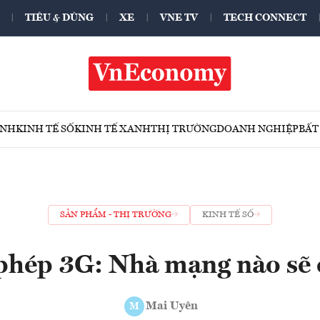
TIÊU & DÙNG
XE
VNE TV
TECH CONNECT
ÍNH
KINH TẾ SỐ
KINH TẾ XANH
THỊ TRƯỜNG
DOANH NGHIỆP
BẤT
SẢN PHẨM - THỊ TRƯỜNG
KINH TẾ SỐ
phép 3G: Nhà mạng nào sẽ 
Mai Uyên
M