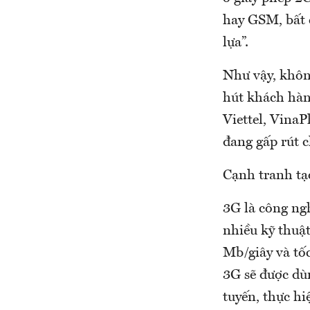
hay GSM, bất 
lựa”.
Như vậy, khôn
hút khách hàn
Viettel, Vina
đang gấp rút c
Cạnh tranh tạ
3G là công ng
nhiều kỹ thuậ
Mb/giây và tố
3G sẽ được dùn
tuyến, thực hi