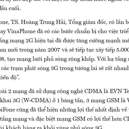
 đầu cuối.
ne, TS. Hoàng Trung Hải, Tổng giám đốc, có lần b
ay VinaPhone đã có các bước chuẩn bị cho việc tri
ầng mạng 2G hiện tại đã được tăng cường mạnh mẽ
ạm mới trong năm 2007 và sẽ tiếp tục xây tiếp 5.0
8, tạo mạng lưới phủ sóng rộng khắp. Với hạ tầng s
i các trạm phát sóng 3G trong tương lai sẽ rất nha
tiến độ”.
oài 2 mạng đã sử dụng công nghệ CDMA là EVN Te
n khai 3G (W-CDMA) ở 1 băng tần, 3 mạng GSM là
iFone cũng đã thể hiện những lợi thế nhất định về 
ạ tầng mạng và đặc biệt mạng GSM có lợi thế hơn 
i khách hàng ra khỏi vùng phủ sóng 3G.