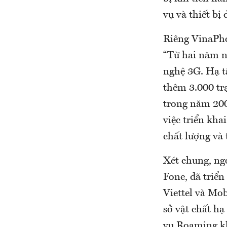
vụ và thiết bị
Riêng VinaPho
“Từ hai năm n
nghệ 3G. Hạ t
thêm 3.000 tr
trong năm 200
việc triển kha
chất lượng và 
Xét chung, ng
Fone, đã triể
Viettel và Mob
sở vật chất h
vụ Roaming kh