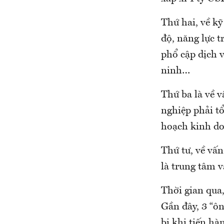
Thứ hai, về k
độ, năng lực t
phổ cập dịch 
ninh…
Thứ ba là về v
nghiệp phải t
hoạch kinh do
Thứ tư, về vấn
là trung tâm v
Thời gian qua
Gần đây, 3 “ôn
bị khi tiến hà