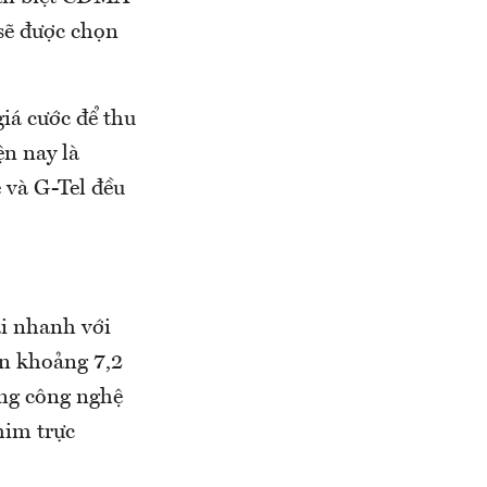
sẽ được chọn
iá cước để thu
ện nay là
 và G-Tel đều
ải nhanh với
ên khoảng 7,2
ụng công nghệ
him trực