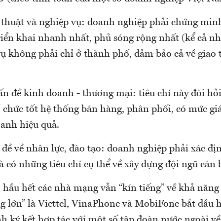
ỹ thuật và nghiệp vụ: doanh nghiệp phải chứng minh
riển khai nhanh nhất, phủ sóng rộng nhất (kể cả n
vụ không phải chỉ ở thành phố, đảm bảo cả về giao 
ấn đề kinh doanh - thương mại: tiêu chí này đòi hỏ
ổ chức tốt hệ thống bán hàng, phân phối, có mức gi
anh hiệu quả.
 đề về nhân lực, đào tạo: doanh nghiệp phải xác đị
à có những tiêu chí cụ thể về xây dựng đội ngũ cán 
, hầu hết các nhà mạng vẫn “kín tiếng” về khả năng
g lớn” là Viettel, VinaPhone và MobiFone bắt đầu h
nh ký kết hợp tác với một số tập đoàn nước ngoài v