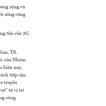
 băng rộng và
ời sống cũng
ăng tần của 2G
Nam, TS.
ốc của Nhóm
m hiện nay,
cách tiếp cận
e truyền
t” từ vị trí
ong công