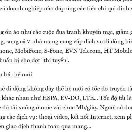
cứ doanh nghiệp nào đáp ứng các tiêu chí qui định 
g ồn ào như các cuộc đua tranh khuyến mại, giảm g
g, song cả 7 nhà mạng cung cấp dịch vụ di động hi
Phone, MobiFone, S-Fone, EVN Telecom, HT Mobile
huẩn bị cho đợt “thi tuyển”.
o lợi thế mới
hệ di động không dây thế hệ mới có tốc độ truyền t
t khác nhau như HSPA, EV-DO, LTE... Tốc độ tải l
c độ tải xuống ở mức vài chục Mb/giây. Người sử d
g các dịch vụ: thoại video, kết nối Internet, xem p
ện giao dịch thanh toán qua mạng...