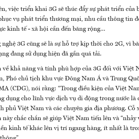
rên, việc triển khai 3G sẽ thúc đẩy sự phát triển của
phục vụ phát triển thương mại, nhu cầu thông tin đ
vực kinh tế - xã hội cần đến băng rộng…
 nghệ 3G cũng sẽ là sự hỗ trợ kịp thời cho 2G, vì b
ng đang sử dụng hiện đã gần quá tải.
 về khả năng và tính phù hợp của 3G đối với Việt 
, Phó chủ tịch khu vực Đông Nam Á và Trung Qu
MA (CDG), nói rằng: “Trong điều kiện của Việt Na
g dụng cho lĩnh vực dịch vụ di động trong nước là 
h phủ Việt Nam và các chuyên gia địa phương. Cỗ x
n này chắc chắn sẽ giúp Việt Nam tiến lên và “nhảy vọ
ền kinh tế khác lên vị trí ngang hàng, ít nhất là tr
 thông”.