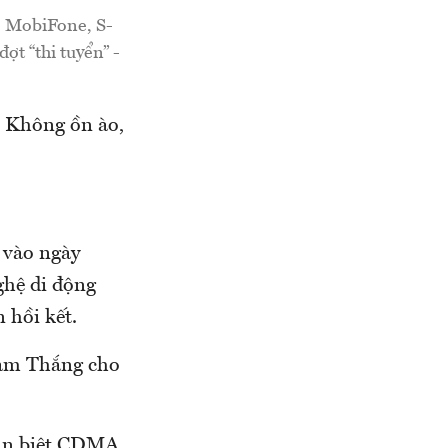
, MobiFone, S-
t “thi tuyển” -
. Không ồn ào,
 vào ngày
ghệ di động
n hồi kết.
Nam Thắng cho
hân biệt CDMA