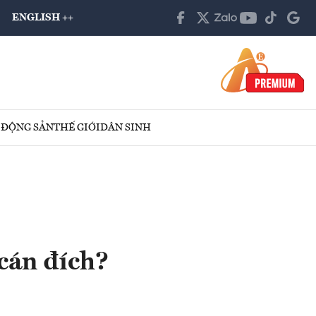
ENGLISH ++
 ĐỘNG SẢN
THẾ GIỚI
DÂN SINH
cán đích?