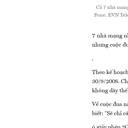
Cả 7 nhà mạng
Fone, EVN Tele
7 nhà mạng nh
nhưng cuộc đu
.
Theo kế hoạch
30/9/2008. Ch
không dây thế 
Về cuộc đua n
biết: “Sẽ chỉ
ó giấy phép 2