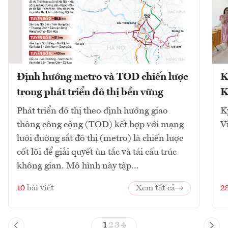
Định hướng metro và TOD chiến lược
K
trong phát triển đô thị bền vững
K
Phát triển đô thị theo định hướng giao
K
thông công cộng (TOD) kết hợp với mạng
V
lưới đường sắt đô thị (metro) là chiến lược
cốt lõi để giải quyết ùn tắc và tái cấu trúc
không gian. Mô hình này tập...
10
bài viết
Xem tất cả
2
1
2
3
4