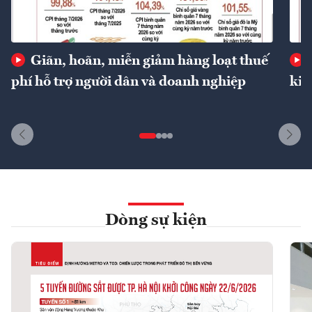
Giãn, hoãn, miễn giảm hàng loạt thuế
phí hỗ trợ người dân và doanh nghiệp
kin
Dòng sự kiện