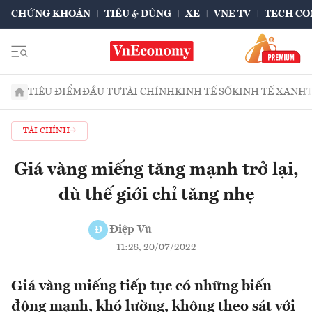
CHỨNG KHOÁN
TIÊU & DÙNG
XE
VNE TV
TECH CO
TIÊU ĐIỂM
ĐẦU TƯ
TÀI CHÍNH
KINH TẾ SỐ
KINH TẾ XANH
TÀI CHÍNH
Giá vàng miếng tăng mạnh trở lại,
dù thế giới chỉ tăng nhẹ
Điệp Vũ
Đ
11:28, 20/07/2022
Giá vàng miếng tiếp tục có những biến
động mạnh, khó lường, không theo sát với