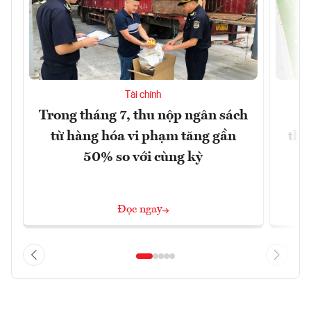
Tài chính
Trong tháng 7, thu nộp ngân sách
G
từ hàng hóa vi phạm tăng gần
thá
50% so với cùng kỳ
Đọc ngay