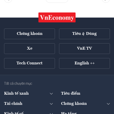
Chứng khoán
Tiêu & Dùng
Xe
VnE TV
Tech Connect
English ++
Tất cả chuyên mục
Kinh tế xanh
Tiêu điểm
Chuyển động xanh
Tài chính
Chứng khoán
Pháp lý
Ngân hàng
Doanh nghiệp niêm yết