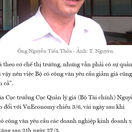
Ông Nguyễn Tiến Thỏa - Ảnh: T. Nguyên.
 theo cơ chế thị trường, nhưng vẫn phải có sự quản
 vậy nên việc Bộ có công văn yêu cầu giảm giá cũng
h cả".
của Cục trưởng Cục Quản lý giá (Bộ Tài chính) Ngu
o đổi với VnEconomy chiều 3/6, vài ngày sau khi
có công văn yêu cầu các doanh nghiệp kinh doanh 
xăng sau 21h ngày 27/5