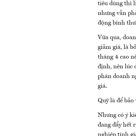
tiêu dùng thì
nhưng vẫn phả
động bình thư
Vừa qua, doan
giảm giá, là b
tháng 4 cao nê
định, nên lúc
phán doanh ng
giá.
Quỹ là để bảo 
Nhưng có ý ki
đang đẩy hết 
nghiệp tính gi