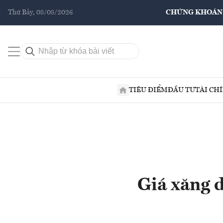
Thứ Bảy, 08/08/2026
CHỨNG KHOÁN
TIÊU ĐIỂM
ĐẦU TƯ
TÀI CH
Giá xăng 