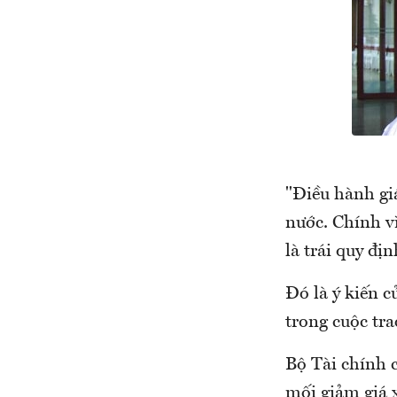
"Điều hành giá
nước. Chính vì
là trái quy địn
Đó là ý kiến 
trong cuộc tra
Bộ Tài chính 
mối giảm giá 