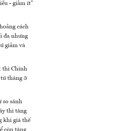
ều - giảm ít”
khoảng cách
ối đa nhưng
cứ giảm và
t thì Chính
 từ tháng 3
ự so sánh
ây thì tăng
g khi giá thế
hể còn tăng