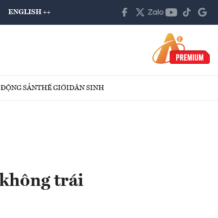
ENGLISH ++
 ĐỘNG SẢN
THẾ GIỚI
DÂN SINH
không trái