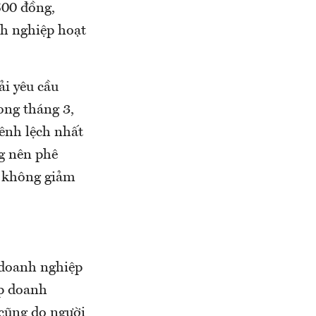
500 đồng,
h nghiệp hoạt
i yêu cầu
rong tháng 3,
hênh lệch nhất
g nên phê
h không giảm
 doanh nghiệp
ép doanh
 cũng do người