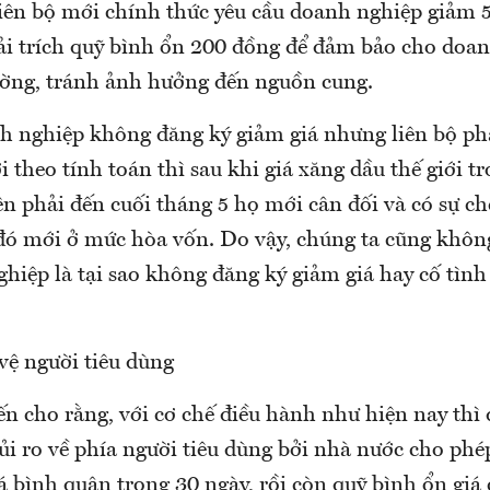
 liên bộ mới chính thức yêu cầu doanh nghiệp giảm 
i trích quỹ bình ổn 200 đồng để đảm bảo cho doan
ờng, tránh ảnh hưởng đến nguồn cung.
h nghiệp không đăng ký giảm giá nhưng liên bộ phả
ởi theo tính toán thì sau khi giá xăng dầu thế giới t
n phải đến cuối tháng 5 họ mới cân đối và có sự c
 đó mới ở mức hòa vốn. Do vậy, chúng ta cũng khôn
hiệp là tại sao không đăng ký giảm giá hay cố tìn
vệ người tiêu dùng
ến cho rằng, với cơ chế điều hành như hiện nay thì
rủi ro về phía người tiêu dùng bởi nhà nước cho ph
á bình quân trong 30 ngày, rồi còn quỹ bình ổn giá