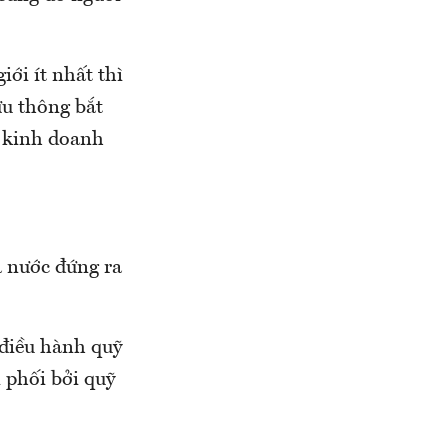
ới ít nhất thì
ưu thông bắt
o kinh doanh
à nước đứng ra
 điều hành quỹ
 phối bởi quỹ