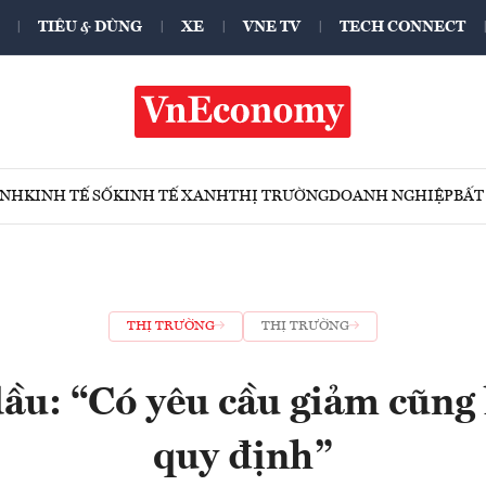
TIÊU & DÙNG
XE
VNE TV
TECH CONNECT
ÍNH
KINH TẾ SỐ
KINH TẾ XANH
THỊ TRƯỜNG
DOANH NGHIỆP
BẤT
THỊ TRƯỜNG
THỊ TRƯỜNG
dầu: “Có yêu cầu giảm cũng 
quy định”