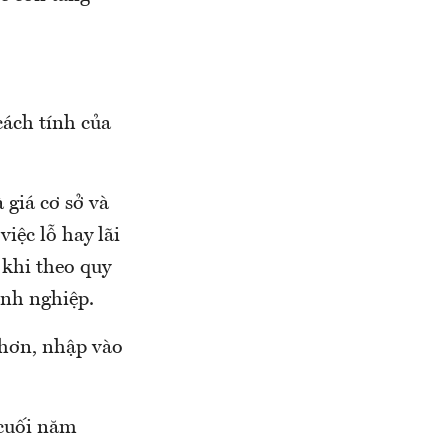
cách tính của
 giá cơ sở và
iệc lỗ hay lãi
 khi theo quy
anh nghiệp.
 hơn, nhập vào
 cuối năm