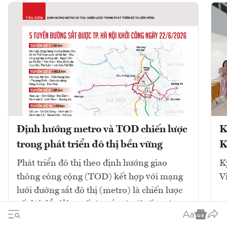
Định hướng metro và TOD chiến lược
K
trong phát triển đô thị bền vững
K
Phát triển đô thị theo định hướng giao
K
thông công cộng (TOD) kết hợp với mạng
V
lưới đường sắt đô thị (metro) là chiến lược
cốt lõi để giải quyết ùn tắc và tái cấu trúc
không gian. Mô hình này tập...