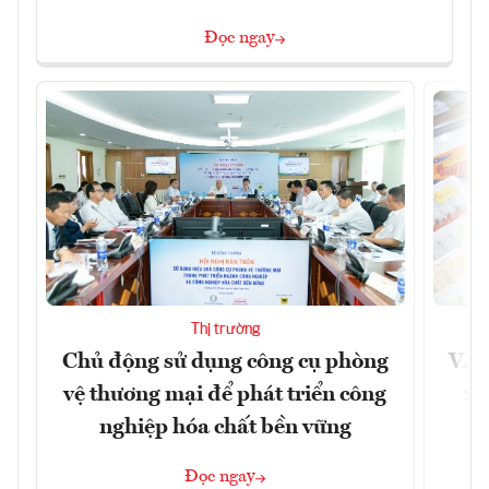
Đọc ngay
Thị trường
Chủ động sử dụng công cụ phòng
VAS
vệ thương mại để phát triển công
xu
nghiệp hóa chất bền vững
Đọc ngay