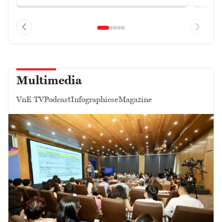
Multimedia
VnE TV
Podcast
Infographics
eMagazine