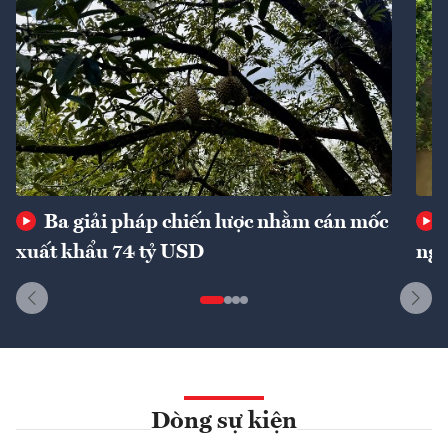
Ba giải pháp chiến lược nhằm cán mốc
xuất khẩu 74 tỷ USD
ngu
Dòng sự kiện