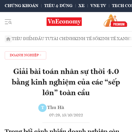
CHỨNG KHOÁN
TIÊU & DÙNG
XE
VNE TV
TECH CO
TIÊU ĐIỂM
ĐẦU TƯ
TÀI CHÍNH
KINH TẾ SỐ
KINH TẾ XANH
DOANH NGHIỆP
Giải bài toán nhân sự thời 4.0
bằng kinh nghiệm của các “sếp
lớn” toàn cầu
Thu Hà
T
07:29, 13/10/2022
Trong bối cảnh nhiều doanh nghiệp còn