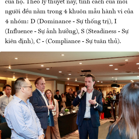
của họ. Theo lý thuyết này, tính cách của mỗi
người đều nằm trong 4 khuôn mẫu hành vi của
4 nhóm: D (Dominance - Sự thống trị), I
(Influence - Sự ảnh hưởng), S (Steadiness - Sự
kiên định), C - (Compliance - Sự tuân thủ).