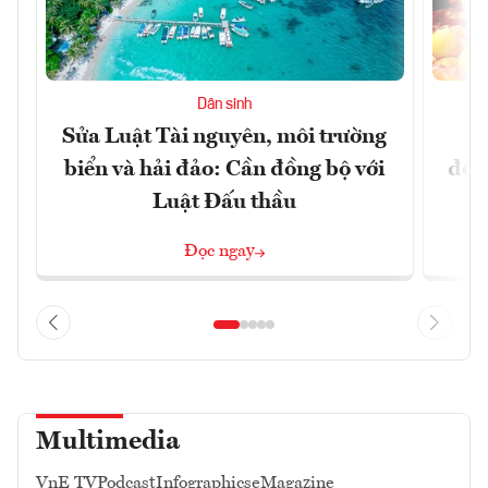
Dân sinh
Sửa Luật Tài nguyên, môi trường
L
biển và hải đảo: Cần đồng bộ với
đổi)
Luật Đấu thầu
Đọc ngay
Multimedia
VnE TV
Podcast
Infographics
eMagazine