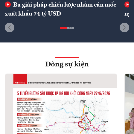
Ba giải pháp chiến lược nhằm cán mốc
xuất khẩu 74 tỷ USD
ngu
Dòng sự kiện