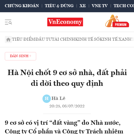
CHỨNG KHOÁN
TIÊU & DÙNG
XE
VNE TV
TECH CO
TIÊU ĐIỂM
ĐẦU TƯ
TÀI CHÍNH
KINH TẾ SỐ
KINH TẾ XANH
DÂN SINH
Hà Nội chốt 9 cơ sở nhà, đất phải
di dời theo quy định
Hà Lê
H
20:25, 08/07/2022
9 cơ sở có vị trí “đất vàng” do Nhà nước,
Công ty Cổ phần và Công ty Trách nhiệm