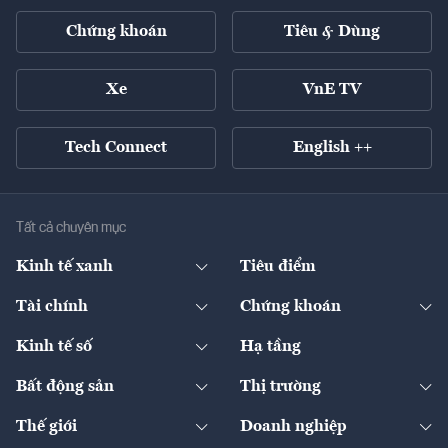
Chứng khoán
Tiêu & Dùng
Xe
VnE TV
Tech Connect
English ++
Tất cả chuyên mục
Kinh tế xanh
Tiêu điểm
Chuyển động xanh
Tài chính
Chứng khoán
Pháp lý
Ngân hàng
Doanh nghiệp niêm yết
Kinh tế số
Hạ tầng
Thương hiệu xanh
Thị trường vốn
Thị trường
Sản phẩm - Thị trường
Bất động sản
Thị trường
Diễn đàn
Thuế
Đầu tư
Tài sản số
Chính sách
Xuất nhập khẩu
Thế giới
Doanh nghiệp
Bảo hiểm
Quốc tế
Dịch vụ số