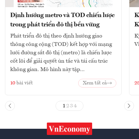
Định hướng metro và TOD chiến lược
K
trong phát triển đô thị bền vững
K
Phát triển đô thị theo định hướng giao
K
thông công cộng (TOD) kết hợp với mạng
V
lưới đường sắt đô thị (metro) là chiến lược
cốt lõi để giải quyết ùn tắc và tái cấu trúc
không gian. Mô hình này tập...
10
bài viết
Xem tất cả
2
1
2
3
4