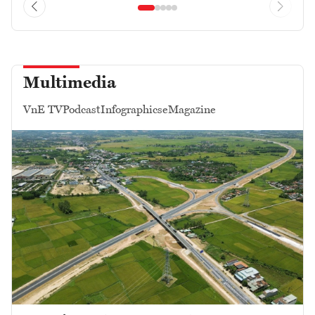
Multimedia
VnE TV
Podcast
Infographics
eMagazine