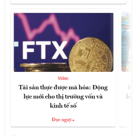
Video
Tài sản thực được mã hóa: Động
Huế
lực mới cho thị trường vốn và
lở 
kinh tế số
Đọc ngay