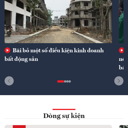
Bãi bỏ một số điều kiện kinh doanh
bất động sản
nôn
bất
Dòng sự kiện