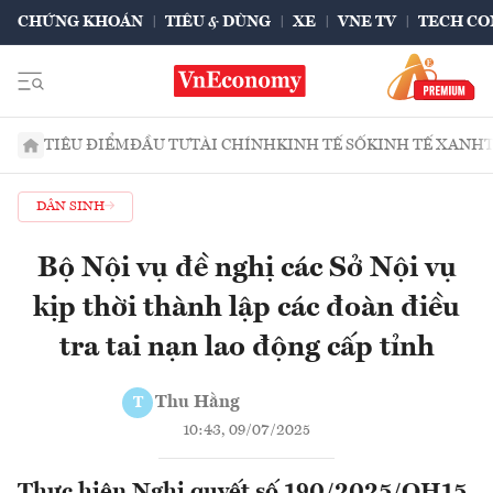
CHỨNG KHOÁN
TIÊU & DÙNG
XE
VNE TV
TECH CO
TIÊU ĐIỂM
ĐẦU TƯ
TÀI CHÍNH
KINH TẾ SỐ
KINH TẾ XANH
DÂN SINH
Bộ Nội vụ đề nghị các Sở Nội vụ
kịp thời thành lập các đoàn điều
tra tai nạn lao động cấp tỉnh
Thu Hằng
T
10:43, 09/07/2025
Thực hiện Nghị quyết số 190/2025/QH15