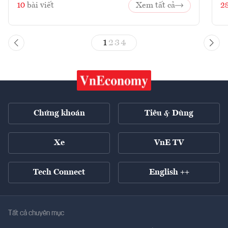
10
bài viết
Xem tất cả
2
1
2
3
4
Chứng khoán
Tiêu & Dùng
Xe
VnE TV
Tech Connect
English ++
Tất cả chuyên mục