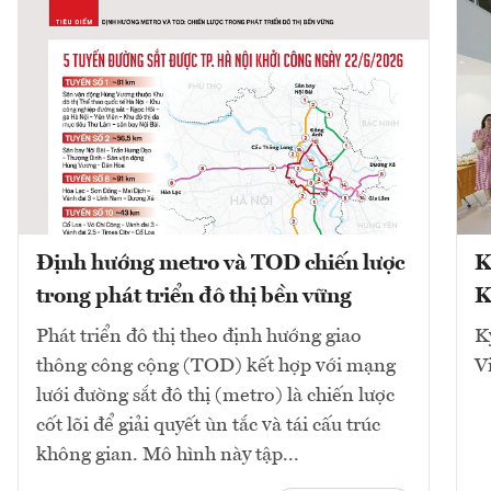
Định hướng metro và TOD chiến lược
K
trong phát triển đô thị bền vững
K
Phát triển đô thị theo định hướng giao
K
thông công cộng (TOD) kết hợp với mạng
V
lưới đường sắt đô thị (metro) là chiến lược
cốt lõi để giải quyết ùn tắc và tái cấu trúc
không gian. Mô hình này tập...