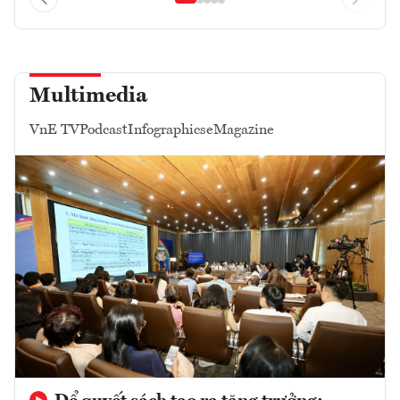
Multimedia
VnE TV
Podcast
Infographics
eMagazine