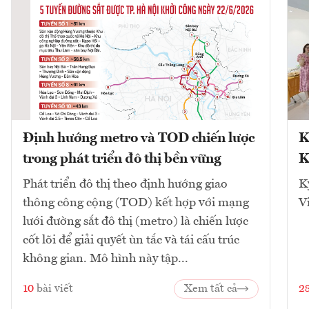
Định hướng metro và TOD chiến lược
K
trong phát triển đô thị bền vững
K
Phát triển đô thị theo định hướng giao
K
thông công cộng (TOD) kết hợp với mạng
V
lưới đường sắt đô thị (metro) là chiến lược
cốt lõi để giải quyết ùn tắc và tái cấu trúc
không gian. Mô hình này tập...
10
bài viết
Xem tất cả
2