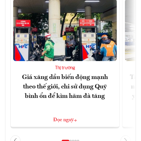
Thị trường
Giá xăng dầu biến động mạnh
Tăn
theo thế giới, chi sử dụng Quỹ
min
bình ổn để kìm hãm đà tăng
yêu
Đọc ngay