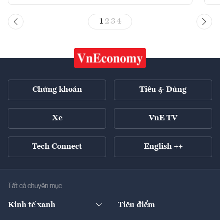
1
2
3
4
Chứng khoán
Tiêu & Dùng
Xe
VnE TV
Tech Connect
English ++
Tất cả chuyên mục
Kinh tế xanh
Tiêu điểm
Chuyển động xanh