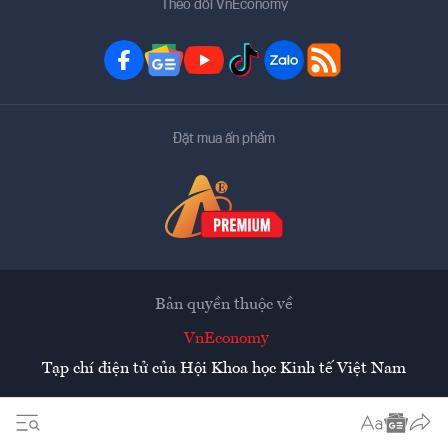
Theo dõi VnEconomy
Đặt mua ấn phẩm
Bản quyền thuộc về
VnEconomy
Tạp chí điện tử của Hội Khoa học Kinh tế Việt Nam
Mọi tin bài đăng lại từ website này phải có sự chấp thuận
bằng văn bản của
Tạp chí Kinh tế Việt Nam - VnEconomy