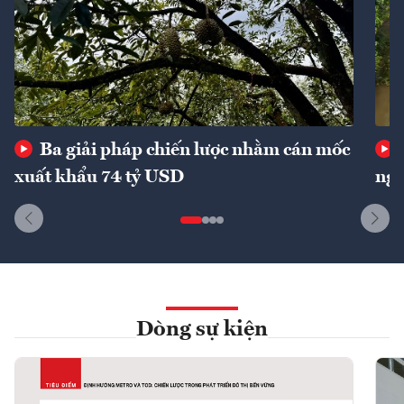
Ba giải pháp chiến lược nhằm cán mốc
xuất khẩu 74 tỷ USD
ngu
Dòng sự kiện