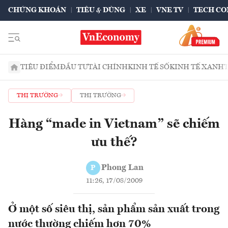
CHỨNG KHOÁN
TIÊU & DÙNG
XE
VNE TV
TECH CO
TIÊU ĐIỂM
ĐẦU TƯ
TÀI CHÍNH
KINH TẾ SỐ
KINH TẾ XANH
THỊ TRƯỜNG
THỊ TRƯỜNG
Hàng “made in Vietnam” sẽ chiếm
ưu thế?
Phong Lan
P
11:26, 17/08/2009
Ở một số siêu thị, sản phẩm sản xuất trong
nước thường chiếm hơn 70%