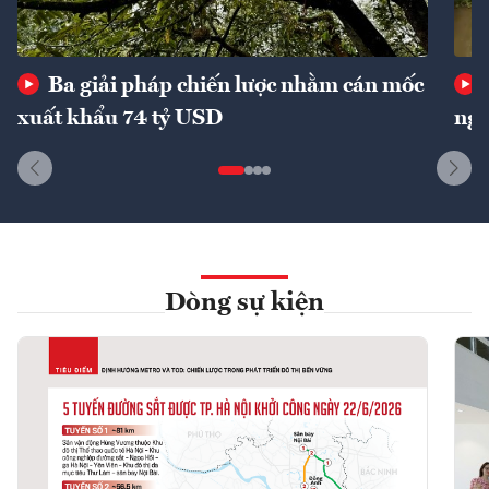
Ba giải pháp chiến lược nhằm cán mốc
xuất khẩu 74 tỷ USD
ngu
Dòng sự kiện