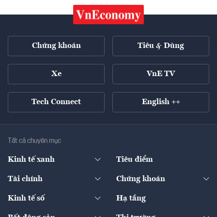
Chứng khoán
Tiêu & Dùng
Xe
VnE TV
Tech Connect
English ++
Tất cả chuyên mục
Kinh tế xanh
Tiêu điểm
Chuyển động xanh
Tài chính
Chứng khoán
Pháp lý
Ngân hàng
Doanh nghiệp niêm yết
Kinh tế số
Hạ tầng
Thương hiệu xanh
Thị trường vốn
Thị trường
Sản phẩm - Thị trường