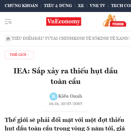
CHỨNG KHOÁN
TIÊU & DÙNG
XE
VNE TV
TECH CO
TIÊU ĐIỂM
ĐẦU TƯ
TÀI CHÍNH
KINH TẾ SỐ
KINH TẾ XANH
THẾ GIỚI
IEA: Sắp xảy ra thiếu hụt dầu
toàn cầu
Kiều Oanh
K
14:35, 10/07/2007
Thế giới sẽ phải đối mặt với một đợt thiếu
hụt dầu toàn cầu trong vòng 5 năm tới, giá