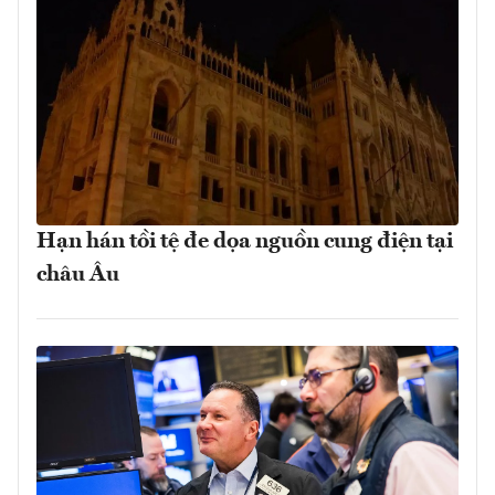
Hạn hán tồi tệ đe dọa nguồn cung điện tại
châu Âu