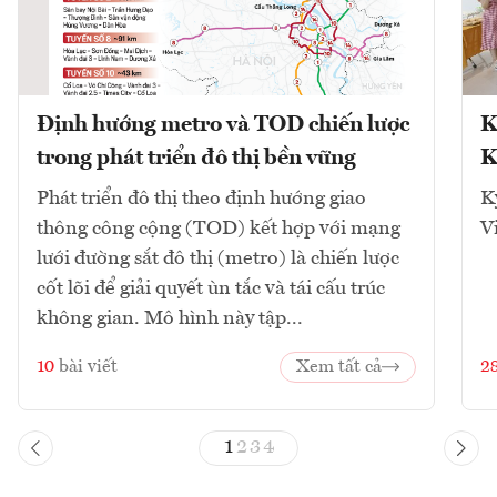
Định hướng metro và TOD chiến lược
K
trong phát triển đô thị bền vững
K
Phát triển đô thị theo định hướng giao
K
thông công cộng (TOD) kết hợp với mạng
V
lưới đường sắt đô thị (metro) là chiến lược
cốt lõi để giải quyết ùn tắc và tái cấu trúc
không gian. Mô hình này tập...
10
bài viết
Xem tất cả
2
1
2
3
4