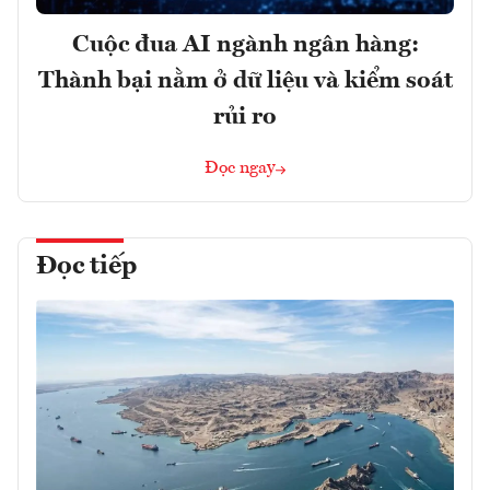
Cuộc đua AI ngành ngân hàng:
Thành bại nằm ở dữ liệu và kiểm soát
rủi ro
Đọc ngay
Đọc tiếp