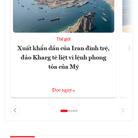
Thế giới
Xuất khẩu dầu của Iran đình trệ,
Ira
đảo Kharg tê liệt vì lệnh phong
tỏa của Mỹ
Đọc ngay