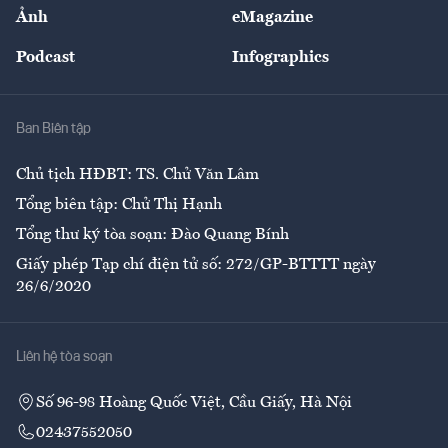
Nhân lực
Ảnh
eMagazine
Đẹp +
An sinh
Podcast
Infographics
Giải trí
Y tế
Nhà
Ban Biên tập
Ẩm thực
Chủ tịch HĐBT: TS. Chử Văn Lâm
Tổng biên tập: Chử Thị Hạnh
Tổng thư ký tòa soạn: Đào Quang Bính
Giấy phép Tạp chí điện tử số: 272/GP-BTTTT ngày
26/6/2020
Liên hệ tòa soạn
Số 96-98 Hoàng Quốc Việt, Cầu Giấy, Hà Nội
02437552050