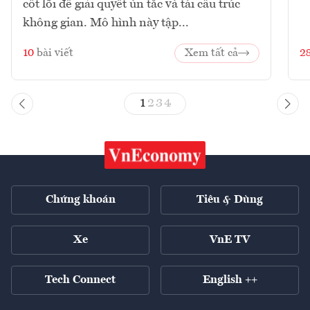
cốt lõi để giải quyết ùn tắc và tái cấu trúc
không gian. Mô hình này tập...
10
bài viết
Xem tất cả
2
1
2
3
4
Chứng khoán
Tiêu & Dùng
Xe
VnE TV
Tech Connect
English ++