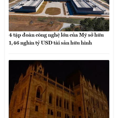
4 tập đoàn công nghệ lớn của Mỹ sở hữu
1,46 nghìn tỷ USD tài sản hữu hình