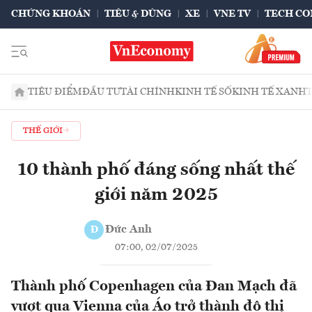
CHỨNG KHOÁN
TIÊU & DÙNG
XE
VNE TV
TECH CO
TIÊU ĐIỂM
ĐẦU TƯ
TÀI CHÍNH
KINH TẾ SỐ
KINH TẾ XANH
THẾ GIỚI
10 thành phố đáng sống nhất thế
giới năm 2025
Đức Anh
Đ
07:00, 02/07/2025
Thành phố Copenhagen của Đan Mạch đã
vượt qua Vienna của Áo trở thành đô thị