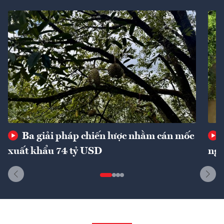
Ba giải pháp chiến lược nhằm cán mốc
xuất khẩu 74 tỷ USD
ngu