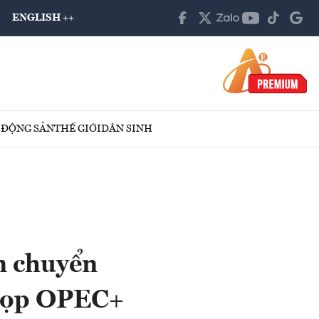
ENGLISH ++
 ĐỘNG SẢN
THẾ GIỚI
DÂN SINH
n chuyển
 họp OPEC+