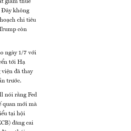
cắt giảm thuế
”. Đây không
hoạch chi tiêu
g Trump còn
o ngày 1/7 với
yển tới Hạ
 viện đã thay
ần trước.
l nói rằng Fed
uế quan mới mà
ểu tại hội
CB) đăng cai