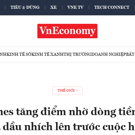
TIÊU & DÙNG
XE
VNE TV
TECH CONNECT
ÍNH
KINH TẾ SỐ
KINH TẾ XANH
THỊ TRƯỜNG
DOANH NGHIỆP
BẤT
THẾ GIỚI
es tăng điểm nhờ dòng tiề
á dầu nhích lên trước cuộc