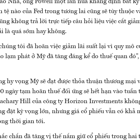
Đào Nha, ông Powell một lần nữa khẳng định bất kỳ
n tệ nào của Fed trong tương lai cũng sẽ tùy thuộc v
ũng không trả lời trực tiếp câu hỏi liệu việc cắt giảm
ải là quá sớm hay không.
 chúng tôi đã hoãn việc giảm lãi suất lại vì quy mô 
áo lạm phát ở Mỹ đã tăng đáng kể do thuế quan đó”,
ng hy vọng Mỹ sẽ đạt được thỏa thuận thương mại vớ
90 ngày tạm hoãn thuế đối ứng sẽ hết hạn vào tuần 
achary Hill của công ty Horizon Investments khôn
g đặt kỳ vọng lớn, nhưng giá cổ phiếu vẫn có khả 
ng thời gian tới.
ắc chắn đã tăng vị thế nắm giữ cổ phiếu trong hai 