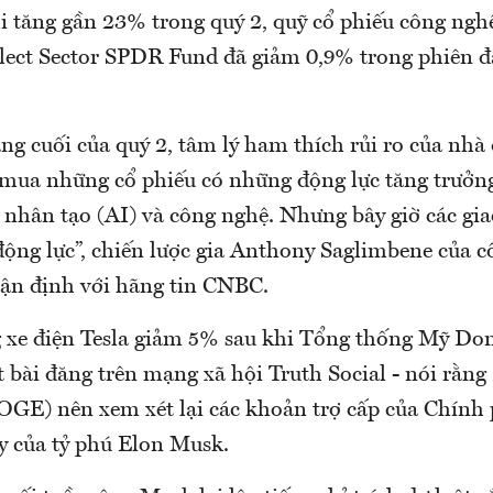
hi tăng gần 23% trong quý 2, quỹ cổ phiếu công ngh
lect Sector SPDR Fund đã giảm 0,9% trong phiên đ
ng cuối của quý 2, tâm lý ham thích rủi ro của nhà 
 mua những cổ phiếu có những động lực tăng trưở
 nhân tạo (AI) và công nghệ. Nhưng bây giờ các gia
động lực”, chiến lược gia Anthony Saglimbene của c
ận định với hãng tin CNBC.
 xe điện Tesla giảm 5% sau khi Tổng thống Mỹ Do
 bài đăng trên mạng xã hội Truth Social - nói rằng
GE) nên xem xét lại các khoản trợ cấp của Chính
ty của tỷ phú Elon Musk.