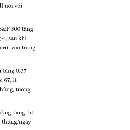
l nói với
S&P 500 tăng
4, sau khi
 rơi vào trạng
n tăng 0,37
c 67,11
hùng, tương
rường đang dự
0 thùng/ngày