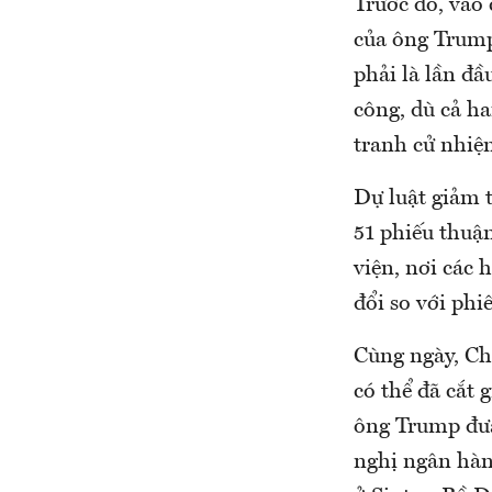
Trước đó, vào 
của ông Trump,
phải là lần đầ
công, dù cả ha
tranh cử nhiệ
Dự luật giảm 
51 phiếu thuận
viện, nơi các
đổi so với phi
Cùng ngày, Ch
có thể đã cắt
ông Trump đưa
nghị ngân hàn