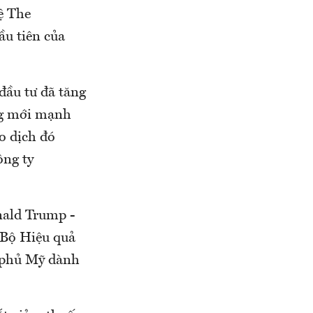
ệ The
ầu tiên của
đầu tư đã tăng
ng mới mạnh
o dịch đó
ông ty
nald Trump -
 Bộ Hiệu quả
 phủ Mỹ dành