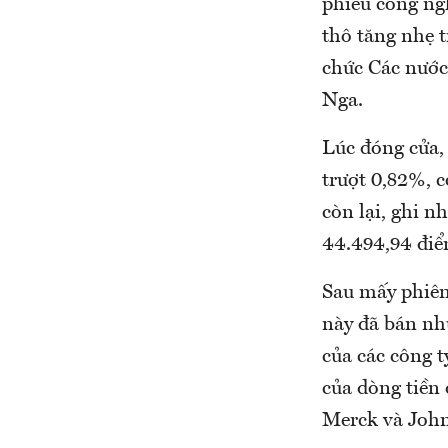
phiếu công ng
thô tăng nhẹ t
chức Các nước
Nga.
Lúc đóng cửa,
trượt 0,82%, 
còn lại, ghi 
44.494,94 điể
Sau mấy phiên
này đã bán nh
của các công t
của dòng tiền
Merck và Joh