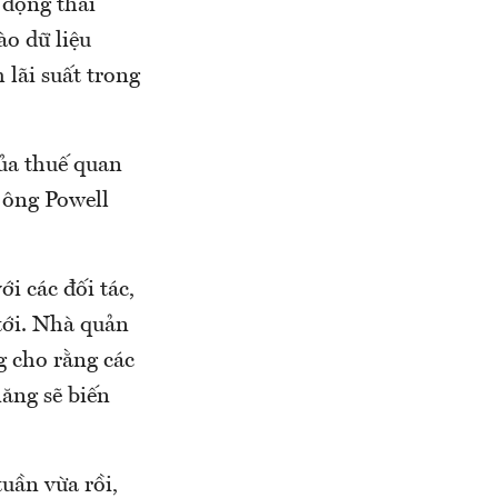
 động thái
ào dữ liệu
 lãi suất trong
của thuế quan
 ông Powell
i các đối tác,
tới. Nhà quản
g cho rằng các
năng sẽ biến
tuần vừa rồi,