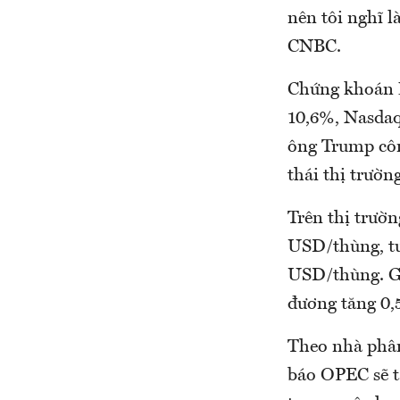
nên tôi nghĩ l
CNBC.
Chứng khoán M
10,6%, Nasdaq
ông Trump côn
thái thị trườn
Trên thị trườn
USD/thùng, tư
USD/thùng. Gi
đương tăng 0,
Theo nhà phân
báo OPEC sẽ t