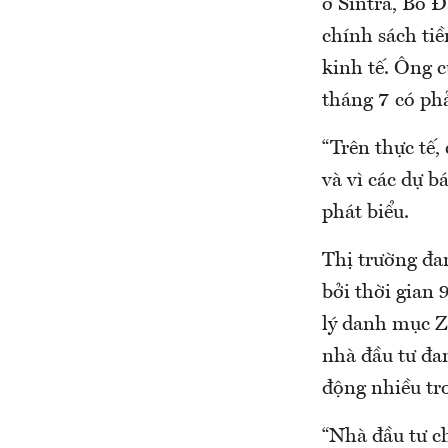
ở Sintra, Bồ 
chính sách tiề
kinh tế. Ông c
tháng 7 có ph
“Trên thực tế,
và vì các dự b
phát biểu.
Thị trường đa
bởi thời gian 
lý danh mục Z
nhà đầu tư đan
động nhiều tro
“Nhà đầu tư ch