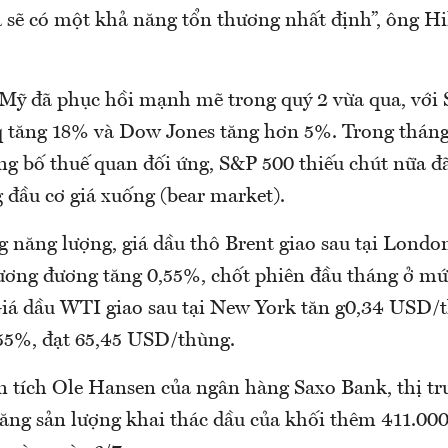
à sẽ có một khả năng tổn thương nhất định”, ông Hil
ỹ đã phục hồi mạnh mẽ trong quý 2 vừa qua, với 
 tăng 18% và Dow Jones tăng hơn 5%. Trong tháng 
g bố thuế quan đối ứng, S&P 500 thiếu chút nữa đã
g đầu cơ giá xuống (bear market).
g năng lượng, giá dầu thô Brent giao sau tại Londo
ơng đương tăng 0,55%, chốt phiên đầu tháng ở mứ
á dầu WTI giao sau tại New York tăn g0,34 USD/t
55%, đạt 65,45 USD/thùng.
 tích Ole Hansen của ngân hàng Saxo Bank, thị t
ăng sản lượng khai thác dầu của khối thêm 411.00