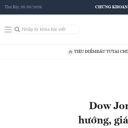
Thứ Bảy, 08/08/2026
CHỨNG KHOÁN
TIÊU ĐIỂM
ĐẦU TƯ
TÀI CH
Dow Jon
hướng, gi