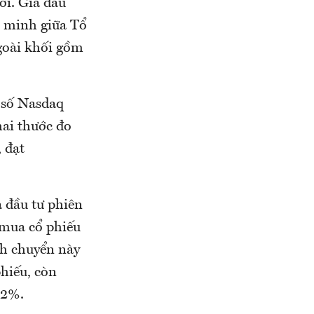
ới. Giá dầu
n minh giữa Tổ
goài khối gồm
 số Nasdaq
hai thước đo
 đạt
 đầu tư phiên
 mua cổ phiếu
ch chuyển này
hiếu, còn
 2%.