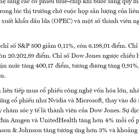
hệ sang các cổ phiếu blue-chip khi bước sang quý m
rong lúc thị trường chờ cuộc họp sản lượng của liê
 xuất khẩu dầu lửa (OPEC) và một số thành viên n
 chỉ số S&P 500 giảm 0,11%, còn 6.198,01 điểm. Chỉ
còn 20.202,89 điểm. Chỉ số Dow Jones ngược chiều 
nhận mức tăng 400,17 điểm, tương đương tăng 0,91%,
m.
 liên tiếp mua cổ phiếu công nghệ vốn hóa lớn, nhà
ững cổ phiếu như Nvidia và Microsoft, thay vào đó
y chăm sóc y tế là thành viên của Dow Jones. Sự dị
 đưa Amgen và UnitedHealth tăng hơn 4% mỗi cổ p
nson & Johnson tăng tương ứng hơn 3% và khoảng