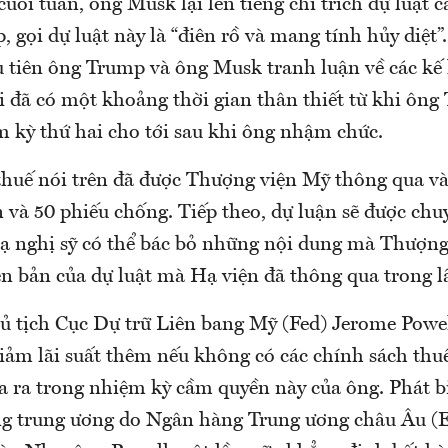
cuối tuần, ông Musk lại lên tiếng chỉ trích dự luật 
 gọi dự luật này là “điên rồ và mang tính hủy diệt
u tiên ông Trump và ông Musk tranh luận về các kế 
i đã có một khoảng thời gian thân thiết từ khi ôn
m kỳ thứ hai cho tới sau khi ông nhậm chức.
thuế nói trên đã được Thượng viện Mỹ thông qua và
 và 50 phiếu chống. Tiếp theo, dự luận sẽ được chu
 hạ nghị sỹ có thể bác bỏ những nội dung mà Thượng
ên bản của dự luật mà Hạ viện đã thông qua trong l
ủ tịch Cục Dự trữ Liên bang Mỹ (Fed) Jerome Powel
 giảm lãi suất thêm nếu không có các chính sách th
 ra trong nhiệm kỳ cầm quyền này của ông. Phát bi
g trung ương do Ngân hàng Trung ương châu Âu (E