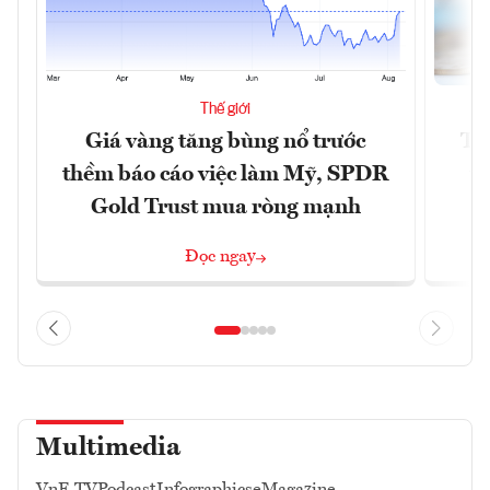
Thế giới
Giá vàng tăng bùng nổ trước
Tr
thềm báo cáo việc làm Mỹ, SPDR
th
Gold Trust mua ròng mạnh
Đọc ngay
Multimedia
VnE TV
Podcast
Infographics
eMagazine