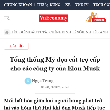
CHỨNG KHOÁN
TIÊU & DÙNG
XE
VNE TV
TECH CO
TIÊU ĐIỂM
ĐẦU TƯ
TÀI CHÍNH
KINH TẾ SỐ
KINH TẾ XANH
THẾ GIỚI
Tổng thống Mỹ dọa cắt trợ cấp
cho các công ty của Elon Musk
Ngọc Trang
N
10:53, 02/07/2025
Mối bất hòa giữa hai người bùng phát trở
lại vào hôm thứ Hai khi ông Musk tiếp tục