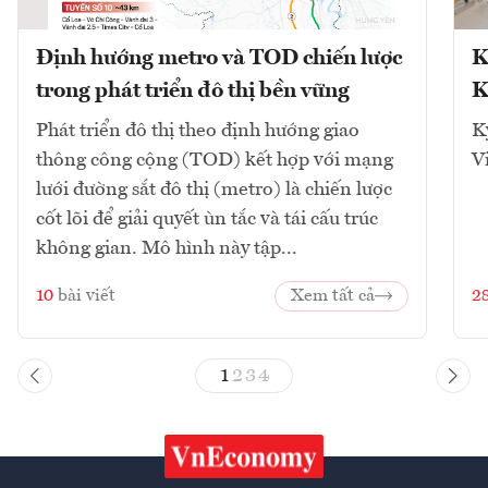
Định hướng metro và TOD chiến lược
K
trong phát triển đô thị bền vững
K
Phát triển đô thị theo định hướng giao
K
thông công cộng (TOD) kết hợp với mạng
V
lưới đường sắt đô thị (metro) là chiến lược
cốt lõi để giải quyết ùn tắc và tái cấu trúc
không gian. Mô hình này tập...
10
bài viết
Xem tất cả
2
1
2
3
4