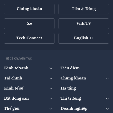
Chứng khoán
Tiêu & Dùng
Xe
VnE TV
Tech Connect
English ++
Tất cả chuyên mục
Kinh tế xanh
Tiêu điểm
Chuyển động xanh
Tài chính
Chứng khoán
Pháp lý
Ngân hàng
Doanh nghiệp niêm yết
Kinh tế số
Hạ tầng
Thương hiệu xanh
Thị trường vốn
Thị trường
Sản phẩm - Thị trường
Bất động sản
Thị trường
Diễn đàn
Thuế
Đầu tư
Tài sản số
Chính sách
Xuất nhập khẩu
Thế giới
Doanh nghiệp
Bảo hiểm
Quốc tế
Dịch vụ số