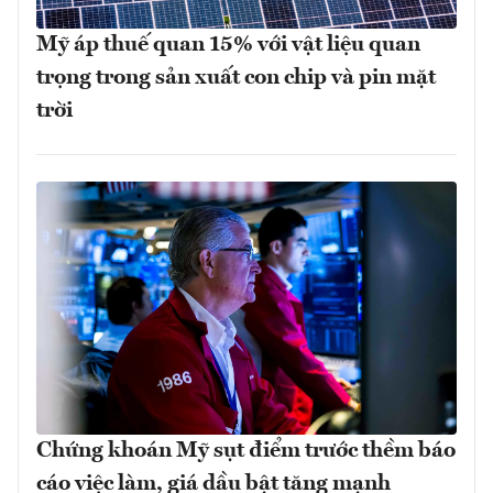
Mỹ áp thuế quan 15% với vật liệu quan
trọng trong sản xuất con chip và pin mặt
trời
Chứng khoán Mỹ sụt điểm trước thềm báo
cáo việc làm, giá dầu bật tăng mạnh