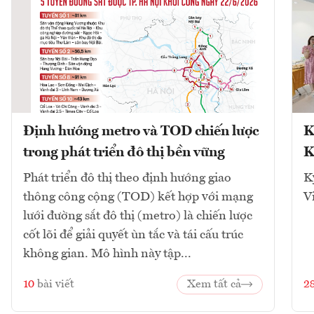
Định hướng metro và TOD chiến lược
K
trong phát triển đô thị bền vững
K
Phát triển đô thị theo định hướng giao
K
thông công cộng (TOD) kết hợp với mạng
V
lưới đường sắt đô thị (metro) là chiến lược
cốt lõi để giải quyết ùn tắc và tái cấu trúc
không gian. Mô hình này tập...
10
bài viết
Xem tất cả
2