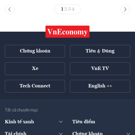
1
2
3
4
Chứng khoán
Tiêu & Dùng
Xe
VnE TV
Tech Connect
English ++
Tất cả chuyên mục
Kinh tế xanh
Tiêu điểm
Chuyển động xanh
Tài chính
Chứng khoán
Pháp lý
Ngân hàng
Doanh nghiệp niêm yết