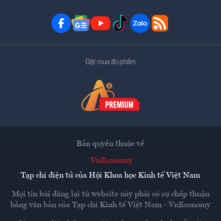
Đặt mua ấn phẩm
Bản quyền thuộc về
VnEconomy
Tạp chí điện tử của Hội Khoa học Kinh tế Việt Nam
Mọi tin bài đăng lại từ website này phải có sự chấp thuận
bằng văn bản của
Tạp chí Kinh tế Việt Nam - VnEconomy
Các trang liên kết ra ngoài sẽ được mở ra ở cửa sổ mới.