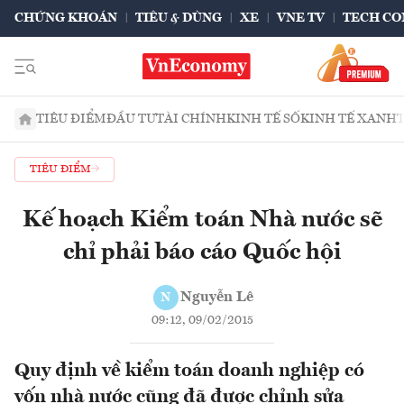
CHỨNG KHOÁN
TIÊU & DÙNG
XE
VNE TV
TECH CO
TIÊU ĐIỂM
ĐẦU TƯ
TÀI CHÍNH
KINH TẾ SỐ
KINH TẾ XANH
TIÊU ĐIỂM
Kế hoạch Kiểm toán Nhà nước sẽ
chỉ phải báo cáo Quốc hội
Nguyễn Lê
N
09:12, 09/02/2015
Quy định về kiểm toán doanh nghiệp có
vốn nhà nước cũng đã được chỉnh sửa