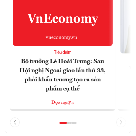
Tiêu điểm
Bộ trưởng Lê Hoài Trung: Sau
Vi
Hội nghị Ngoại giao lần thứ 33,
đ
phải khẩn trương tạo ra sản
phẩm cụ thể
Đọc ngay