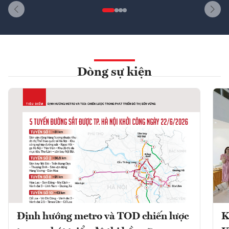
Dòng sự kiện
Định hướng metro và TOD chiến lược
K