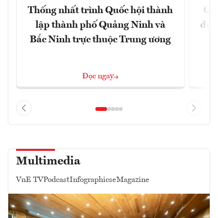
Thống nhất trình Quốc hội thành
Qu
lập thành phố Quảng Ninh và
đủ 
Bắc Ninh trực thuộc Trung ương
Đọc ngay
Multimedia
VnE TV
Podcast
Infographics
eMagazine