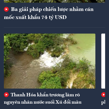
Ba giải pháp chiến lược nhằm cán
mốc xuất khẩu 74 tỷ USD
Thanh Hóa khẩn trương làm rõ
nguyên nhân nước suối Xú đổi màu
phí