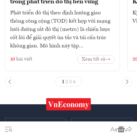
trong phát triển đô thị bền vững
K
Phát triển đô thị theo định hướng giao
K
thông công cộng (TOD) kết hợp với mạng
V
lưới đường sắt đô thị (metro) là chiến lược
cốt lõi để giải quyết ùn tắc và tái cấu trúc
không gian. Mô hình này tập...
10
bài viết
Xem tất cả
2
1
2
3
4
Chứng khoán
Tiêu & Dùng