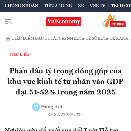
CHỨNG KHOÁN
TIÊU & DÙNG
XE
VNE TV
TECH CO
TIÊU ĐIỂM
ĐẦU TƯ
TÀI CHÍNH
KINH TẾ SỐ
KINH TẾ XANH
TIÊU ĐIỂM
Phấn đấu tỷ trọng đóng góp của
khu vực kinh tế tư nhân vào GDP
đạt 51-52% trong năm 2025
Hằng Anh
H
16:23, 27/06/2025
Nghiên cứu đề xuất sửa đổi Luật Hỗ trợ