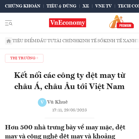
CHỨNG KHOÁN
TIÊU & DÙNG
XE
VNE TV
TECH CO
TIÊU ĐIỂM
ĐẦU TƯ
TÀI CHÍNH
KINH TẾ SỐ
KINH TẾ XANH
THỊ TRƯỜNG
Kết nối các công ty dệt may từ
châu Á, châu Âu tới Việt Nam
Vũ Khuê
V
17:11, 29/08/2023
Hơn 500 nhà trưng bày về may mặc, dệt
may và công nghệ dệt may và khoảng