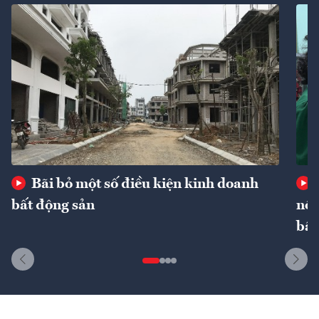
Bãi bỏ một số điều kiện kinh doanh
bất động sản
nôn
bất