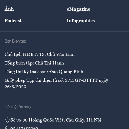
Sự kiện
Nhân lực
Ảnh
eMagazine
Đẹp +
An sinh
Podcast
Infographics
Giải trí
Y tế
Nhà
Ban Biên tập
Ẩm thực
Chủ tịch HĐBT: TS. Chử Văn Lâm
Tổng biên tập: Chử Thị Hạnh
Tổng thư ký tòa soạn: Đào Quang Bính
Giấy phép Tạp chí điện tử số: 272/GP-BTTTT ngày
26/6/2020
Liên hệ tòa soạn
Số 96-98 Hoàng Quốc Việt, Cầu Giấy, Hà Nội