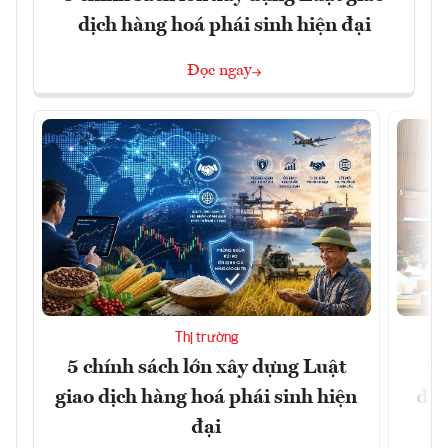
dịch hàng hoá phái sinh hiện đại
Đọc ngay
Thị trường
5 chính sách lớn xây dựng Luật
Đổ
giao dịch hàng hoá phái sinh hiện
đột
đại