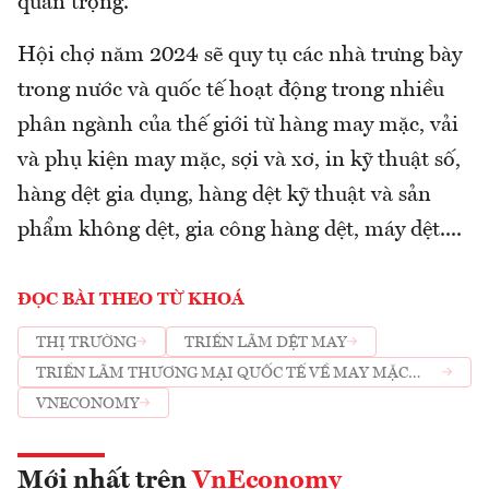
quan trọng.
Hội chợ năm 2024 sẽ quy tụ các nhà trưng bày
trong nước và quốc tế hoạt động trong nhiều
phân ngành của thế giới từ hàng may mặc, vải
và phụ kiện may mặc, sợi và xơ, in kỹ thuật số,
hàng dệt gia dụng, hàng dệt kỹ thuật và sản
phẩm không dệt, gia công hàng dệt, máy dệt....
ĐỌC BÀI THEO TỪ KHOÁ
THỊ TRƯỜNG
TRIỂN LÃM DỆT MAY
TRIỂN LÃM THƯƠNG MẠI QUỐC TẾ VỀ MAY MẶC
DỆT MAY VÀ CÔNG NGHỆ DỆT MAY
VNECONOMY
Mới nhất trên
VnEconomy