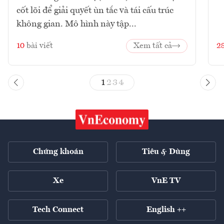
cốt lõi để giải quyết ùn tắc và tái cấu trúc
không gian. Mô hình này tập...
10
bài viết
Xem tất cả
2
1
2
3
4
Chứng khoán
Tiêu & Dùng
Xe
VnE TV
Tech Connect
English ++