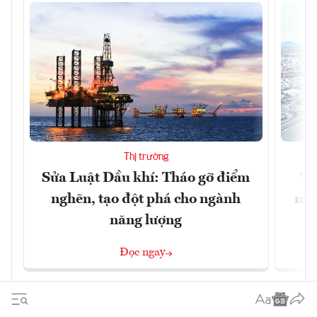
Thị trường
Sửa Luật Dầu khí: Tháo gỡ điểm
"H
nghẽn, tạo đột phá cho ngành
nhì
năng lượng
Đọc ngay