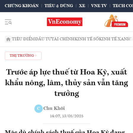
CHỨNG KHOÁN
TIÊU & DÙNG
XE
VNE TV
TECH CO
TIÊU ĐIỂM
ĐẦU TƯ
TÀI CHÍNH
KINH TẾ SỐ
KINH TẾ XANH
THỊ TRƯỜNG
Trước áp lực thuế từ Hoa Kỳ, xuất
khẩu nông, lâm, thủy sản vẫn tăng
trưởng
Chu Khôi
C
14:07, 13/05/2025
Mặc dù chính sách thuế của Hoa Kỳ đang