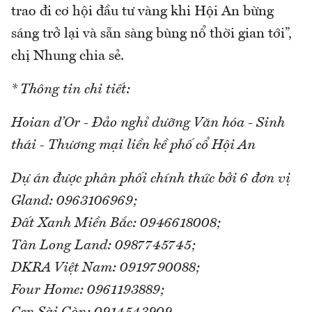
trao đi cơ hội đầu tư vàng khi Hội An bừng
sáng trở lại và sẵn sàng bùng nổ thời gian tới”,
chị Nhung chia sẻ.
* Thông tin chi tiết:
Hoian d’Or - Đảo nghỉ dưỡng Văn hóa - Sinh
thái - Thương mại liền kề phố cổ Hội An
Dự án được phân phối chính thức bởi 6 đơn vị
Gland: 0963106969;
Đất Xanh Miền Bắc: 0946618008;
Tân Long Land: 0987745745;
DKRA Việt Nam: 0919790088;
Four Home: 0961193889;