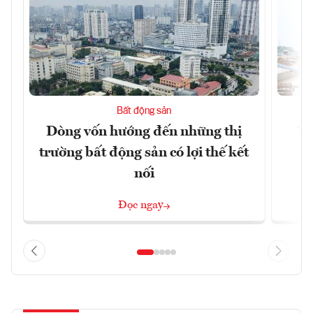
Bất động sản
Dòng vốn hướng đến những thị
Tậ
trường bất động sản có lợi thế kết
t
nối
Đọc ngay