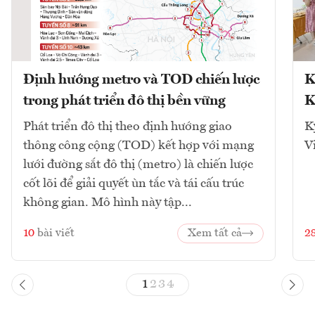
Định hướng metro và TOD chiến lược
K
trong phát triển đô thị bền vững
K
Phát triển đô thị theo định hướng giao
K
thông công cộng (TOD) kết hợp với mạng
V
lưới đường sắt đô thị (metro) là chiến lược
cốt lõi để giải quyết ùn tắc và tái cấu trúc
không gian. Mô hình này tập...
10
bài viết
Xem tất cả
2
1
2
3
4