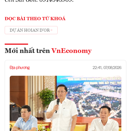
Cen Sài Gòn: 0914543909.
ĐỌC BÀI THEO TỪ KHOÁ
DỰ ÁN HOIAN D’OR
Mới nhất trên
VnEconomy
Địa phương
22:41, 07/08/2026