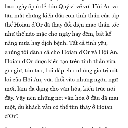
bao ngày ấp ủ để đón Quý vị về với Hội An và
tận mắt chứng kiến đứa con tinh thần của tập
thể Hoian d’Or đã thay đổi diện mạo thần tốc
như thế nào mặc cho ngày hay đêm, bất kể
nắng mưa hay dịch bệnh. Tất cả tình yêu,
chúng tôi dành cả cho Hoian d’Or và Hội An.
Hoian d’Or được kiến tạo trên tinh thần vừa
gìn giữ, tôn tạo, bồi đắp cho những giá trị cốt
lõi của Hội An, vừa thổi vào những ngôn ngữ
mới, làm đa dạng cho văn hóa, kiến trúc nơi
đây. Vậy nên những nét văn hóa ở đâu đã mai
một, du khách vẫn có thể tìm thấy ở Hoian
d’Or”.