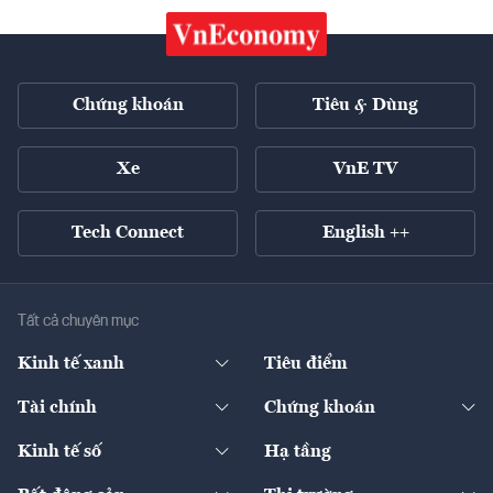
Chứng khoán
Tiêu & Dùng
Xe
VnE TV
Tech Connect
English ++
Tất cả chuyên mục
Kinh tế xanh
Tiêu điểm
Chuyển động xanh
Tài chính
Chứng khoán
Pháp lý
Ngân hàng
Doanh nghiệp niêm yết
Kinh tế số
Hạ tầng
Thương hiệu xanh
Thị trường vốn
Thị trường
Sản phẩm - Thị trường