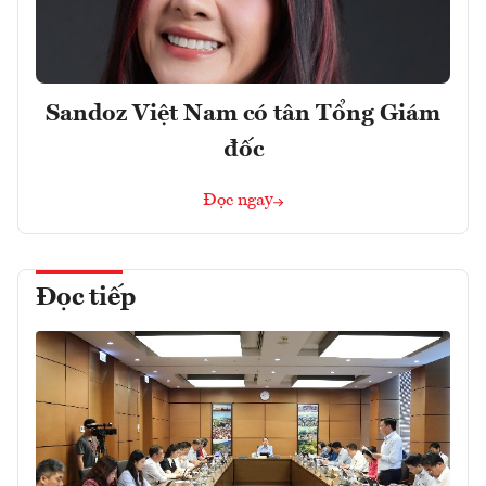
Sandoz Việt Nam có tân Tổng Giám
đốc
Đọc ngay
Đọc tiếp