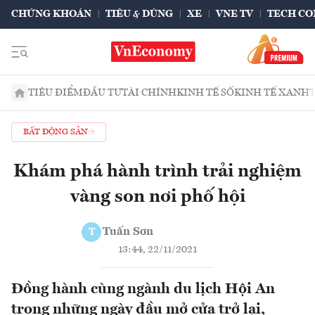
CHỨNG KHOÁN
TIÊU & DÙNG
XE
VNE TV
TECH CO
TIÊU ĐIỂM
ĐẦU TƯ
TÀI CHÍNH
KINH TẾ SỐ
KINH TẾ XANH
BẤT ĐỘNG SẢN
Khám phá hành trình trải nghiệm
vàng son nơi phố hội
Tuấn Sơn
T
13:44, 22/11/2021
Đồng hành cùng ngành du lịch Hội An
trong những ngày đầu mở cửa trở lại,