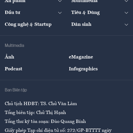
Ấn phẩm
Multimedia
Khung pháp lý
Start-up
Dự án
Công nghiệp
Chuyển động 24h
Đối thoại
The Guide
Video
Đầu tư
Tiêu & Dùng
Quản trị số
Cafe BĐS
Thị trường
Kinh doanh
Kết nối
Tạp chí kinh tế Việt Nam
eMagazine
Nhà đầu tư
Du lịch
Công nghệ & Startup
Dân sinh
Tư vấn
Nông sản
Doanh nhân
Tư vấn Tiêu & Dùng
Infographics
Hạ tầng
Sức khỏe
Khung pháp lý
Doanh nghiệp
Địa phương
Thị trường
Bảo hiểm
Multimedia
Sự kiện
Nhân lực
Ảnh
eMagazine
Đẹp +
An sinh
Podcast
Infographics
Giải trí
Y tế
Nhà
Ban Biên tập
Ẩm thực
Chủ tịch HĐBT: TS. Chử Văn Lâm
Tổng biên tập: Chử Thị Hạnh
Tổng thư ký tòa soạn: Đào Quang Bính
Giấy phép Tạp chí điện tử số: 272/GP-BTTTT ngày