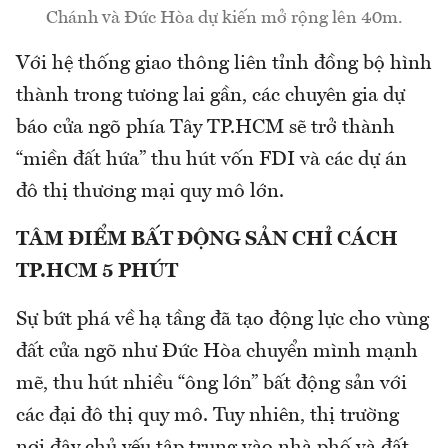
Chánh và Đức Hòa dự kiến mở rộng lên 40m.
Với hệ thống giao thông liên tỉnh đồng bộ hình
thành trong tương lai gần, các chuyên gia dự
báo cửa ngõ phía Tây TP.HCM sẽ trở thành
“miền đất hứa” thu hút vốn FDI và các dự án
đô thị thương mại quy mô lớn.
TÂM ĐIỂM BẤT ĐỘNG SẢN CHỈ CÁCH
TP.HCM 5 PHÚT
Sự bứt phá về hạ tầng đã tạo động lực cho vùng
đất cửa ngõ như Đức Hòa chuyển mình mạnh
mẽ, thu hút nhiều “ông lớn” bất động sản với
các đại đô thị quy mô. Tuy nhiên, thị trường
nơi đây chủ yếu tập trung vào nhà phố và đất