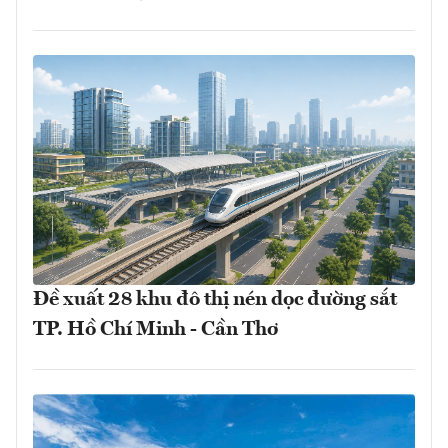
Đề xuất 28 khu đô thị nén dọc đường sắt
TP. Hồ Chí Minh - Cần Thơ