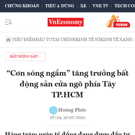
CHỨNG KHOÁN
TIÊU & DÙNG
XE
VNE TV
TECH CO
TIÊU ĐIỂM
ĐẦU TƯ
TÀI CHÍNH
KINH TẾ SỐ
KINH TẾ XANH
BẤT ĐỘNG SẢN
“Cơn sóng ngầm” tăng trưởng bất
động sản cửa ngõ phía Tây
TP.HCM
Hoàng Phúc
07:34, 10/07/2025
Hàng trăm ngàn tỷ đồng đang được đầu tư