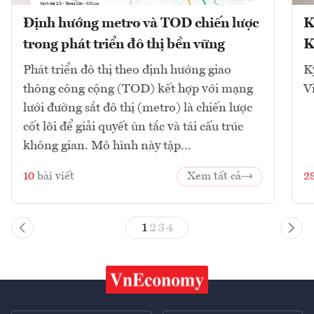
Định hướng metro và TOD chiến lược
K
trong phát triển đô thị bền vững
K
Phát triển đô thị theo định hướng giao
K
thông công cộng (TOD) kết hợp với mạng
V
lưới đường sắt đô thị (metro) là chiến lược
cốt lõi để giải quyết ùn tắc và tái cấu trúc
không gian. Mô hình này tập...
10
bài viết
Xem tất cả
2
1
2
3
4