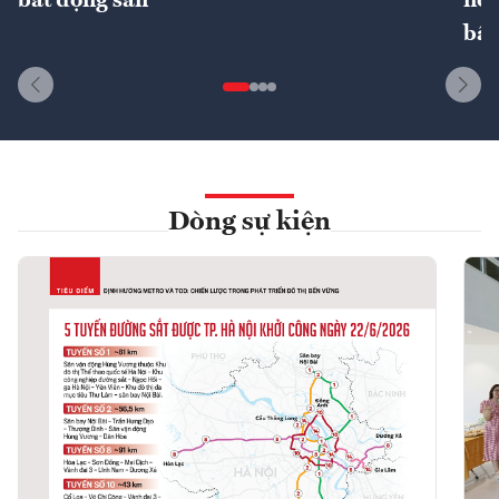
bất động sản
nôn
bất
Dòng sự kiện