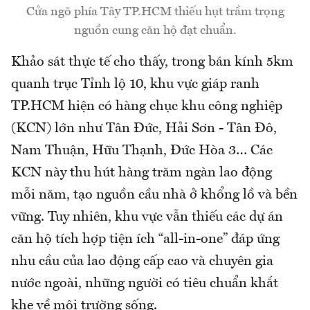
Cửa ngõ phía Tây TP.HCM thiếu hụt trầm trọng
nguồn cung căn hộ đạt chuẩn.
Khảo sát thực tế cho thấy, trong bán kính 5km
quanh trục Tỉnh lộ 10, khu vực giáp ranh
TP.HCM hiện có hàng chục khu công nghiệp
(KCN) lớn như Tân Đức, Hải Sơn - Tân Đô,
Nam Thuận, Hữu Thạnh, Đức Hòa 3… Các
KCN này thu hút hàng trăm ngàn lao động
mỗi năm, tạo nguồn cầu nhà ở khổng lồ và bền
vững. Tuy nhiên, khu vực vẫn thiếu các dự án
căn hộ tích hợp tiện ích “all-in-one” đáp ứng
nhu cầu của lao động cấp cao và chuyên gia
nước ngoài, những người có tiêu chuẩn khắt
khe về môi trường sống.