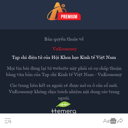
Bản quyền thuộc về
VnEconomy
Tạp chí điện tử của Hội Khoa học Kinh tế Việt Nam
Mọi tin bài đăng lại từ website này phải có sự chấp thuận
bằng văn bản của
Tạp chí Kinh tế Việt Nam - VnEconomy
Các trang liên kết ra ngoài sẽ được mở ra ở cửa sổ mới.
VnEconomy không chịu trách nhiệm nội dung các trang
ngoài.
Thiết kế và phát triển bởi
Hemera Media