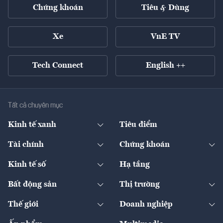
Chứng khoán
Tiêu & Dùng
Xe
VnE TV
Tech Connect
English ++
Tất cả chuyên mục
Kinh tế xanh
Tiêu điểm
Chuyển động xanh
Tài chính
Chứng khoán
Pháp lý
Ngân hàng
Doanh nghiệp niêm yết
Kinh tế số
Hạ tầng
Thương hiệu xanh
Thị trường vốn
Thị trường
Sản phẩm - Thị trường
Bất động sản
Thị trường
Diễn đàn
Thuế
Đầu tư
Tài sản số
Chính sách
Xuất nhập khẩu
Thế giới
Doanh nghiệp
Bảo hiểm
Quốc tế
Dịch vụ số
Thị trường
Khung pháp lý
Kinh tế
Chuyển động