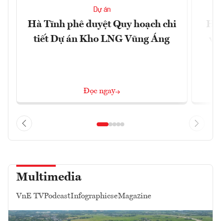
Dự án
Hà Tĩnh phê duyệt Quy hoạch chi
Hà 
tiết Dự án Kho LNG Vũng Áng
và
Đọc ngay
Multimedia
VnE TV
Podcast
Infographics
eMagazine