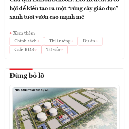
Chủ tịch Edison Schools: Eco Retreat là cơ
hội để kiến tạo ra một “rừng cây giáo dục”
xanh tươi vươn cao mạnh mẽ
Xem thêm
Chính sách
Thị trường
Dự án
Cafe BĐS
Tư vấn
Đừng bỏ lỡ