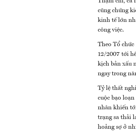
Thậm chí, cả n
cũng chứng kiế
kinh tế lớn nh
công việc.
Theo Tổ chức 
12/2007 tới hế
kịch bản xấu n
ngay trong nă
Tỷ lệ thất ngh
cuộc bạo loạn 
nhân khiến tớ
trạng sa thải 
hoảng sợ ở nhi