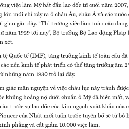
ường việc làm Mỹ bắt đầu lao dốc từ cuối năm 2007,
g lớn mới chỉ xảy ra ở châu Âu, châu Á và các nước
ời gian gần đây. “Thị trường việc làm toàn cầu đang 
t từ năm 1929 tới nay”, Bộ trưởng Bộ Lao động Pháp
 xét.
 tệ Quốc tế (IMF), tăng trưởng kinh tế toàn cầu đã
i các nền kinh tế phát triển có thể tăng trưởng âm
từ những năm 1930 trở lại đây.
ảm giác mãn nguyện về việc châu lục này tránh đượ
cuộc khủng hoảng nợ dưới chuẩn ở Mỹ đã biến mất, v
o âu trước sự lao dốc của kim ngạch xuất khẩu của c
ioneer của Nhật mới tuần trước tuyên bố sẽ từ bỏ l
ình phẳng và cắt giảm 10.000 việc làm.