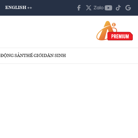
ENGLISH ++
 ĐỘNG SẢN
THẾ GIỚI
DÂN SINH