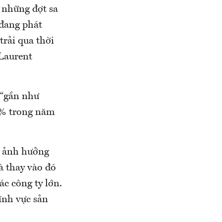
 những đợt sa
 đang phát
trải qua thời
 Laurent
 “gần như
 2% trong năm
c ảnh hưởng
à thay vào đó
ác công ty lớn.
ĩnh vực sản