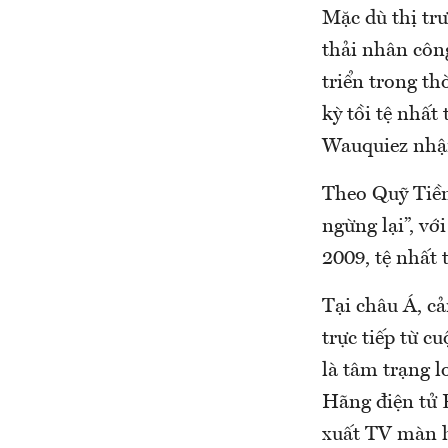
Mặc dù thị tr
thải nhân côn
triển trong th
kỳ tồi tệ nhấ
Wauquiez nhận
Theo Quỹ Tiền
ngừng lại”, vớ
2009, tệ nhất 
Tại châu Á, c
trực tiếp từ 
là tâm trạng l
Hãng điện tử P
xuất TV màn h