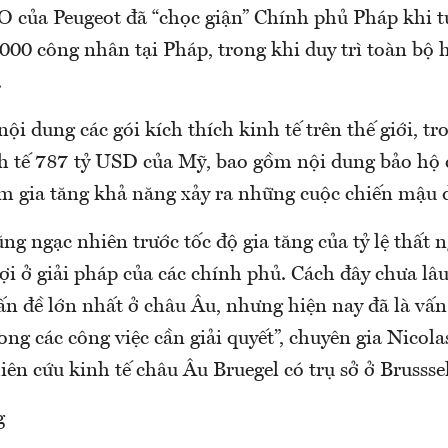
O của Peugeot đã “chọc giận” Chính phủ Pháp khi t
.000 công nhân tại Pháp, trong khi duy trì toàn bộ 
.
nội dung các gói kích thích kinh tế trên thế giới, tr
nh tế 787 tỷ USD của Mỹ, bao gồm nội dung bảo hộ 
àm gia tăng khả năng xảy ra những cuộc chiến mậu 
ng ngạc nhiên trước tốc độ gia tăng của tỷ lệ thất 
ợi ở giải pháp của các chính phủ. Cách đây chưa lâu
ấn đề lớn nhất ở châu Âu, nhưng hiện nay đã là vấn
ong các công việc cần giải quyết”, chuyên gia Nicol
ên cứu kinh tế châu Âu Bruegel có trụ sở ở Brussse
g