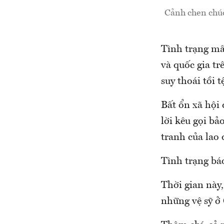
Cảnh chen chúc
Tình trạng mấ
và quốc gia tr
suy thoái tồi 
Bất ổn xã hội 
lời kêu gọi bả
tranh của lao
Tình trạng bá
Thời gian này,
những vệ sỹ ở 