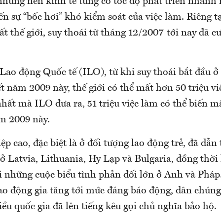
hững nền kinh tế từng có tốc độ phát triển nhanh 
n sự “bốc hơi” khó kiểm soát của việc làm. Riêng t
ất thế giới, suy thoái từ tháng 12/2007 tới nay đã cư
Lao động Quốc tế (ILO), từ khi suy thoái bắt đầu 
t năm 2009 này, thế giới có thể mất hơn 50 triệu v
hất mà ILO đưa ra, 51 triệu việc làm có thể biến mấ
m 2009 này.
iệp cao, đặc biệt là ở đối tượng lao động trẻ, đã dẫn
ở Latvia, Lithuania, Hy Lạp và Bulgaria, đồng thời
i những cuộc biểu tình phản đối lớn ở Anh và Pháp.
lao động gia tăng tới mức đáng báo động, dân chúng
ều quốc gia đã lên tiếng kêu gọi chủ nghĩa bảo hộ.