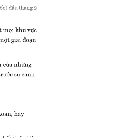
ốc) đầu tháng 2
ết mọi khu vực
 một giai đoạn
ện của những
trước sự cạnh
Loan, hay