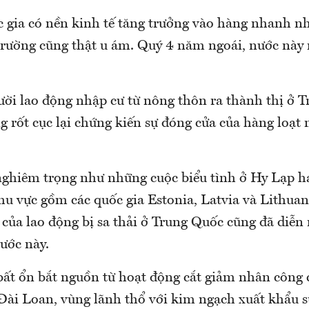
 gia có nền kinh tế tăng trưởng vào hàng nhanh nhấ
 trường cũng thật u ám. Quý 4 năm ngoái, nước này
ười lao động nhập cư từ nông thôn ra thành thị ở 
g rốt cục lại chứng kiến sự đóng cửa của hàng loạt
ghiêm trọng như những cuộc biểu tình ở Hy Lạp h
hu vực gồm các quốc gia Estonia, Latvia và Lithuan
 của lao động bị sa thải ở Trung Quốc cũng đã diễn 
ước này.
 bất ổn bắt nguồn từ hoạt động cắt giảm nhân công 
 Đài Loan, vùng lãnh thổ với kim ngạch xuất khẩu 