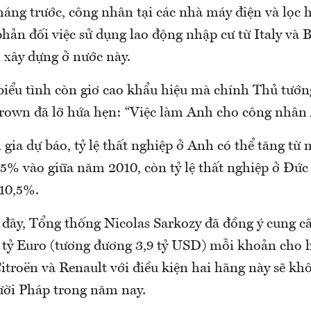
háng trước, công nhân tại các nhà máy điện và lọc 
phản đối việc sử dụng lao động nhập cư từ Italy và
 xây dựng ở nước này.
biểu tình còn giơ cao khẩu hiệu mà chính Thủ tướn
own đã lỡ hứa hẹn: “Việc làm Anh cho công nhân 
gia dự báo, tỷ lệ thất nghiệp ở Anh có thể tăng từ
5% vào giữa năm 2010, còn tỷ lệ thất nghiệp ở Đức 
10,5%.
 đây, Tổng thống Nicolas Sarkozy đã đồng ý cung cấ
 3 tỷ Euro (tương đương 3,9 tỷ USD) mỗi khoản cho 
troën và Renault với điều kiện hai hãng này sẽ khô
ời Pháp trong năm nay.