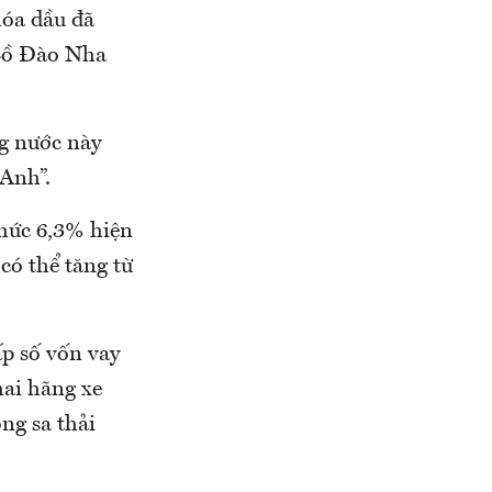
hóa dầu đã
 Bồ Đào Nha
g nước này
Anh”.
 mức 6,3% hiện
có thể tăng từ
p số vốn vay
hai hãng xe
ng sa thải