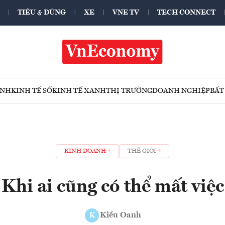
TIÊU & DÙNG
XE
VNE TV
TECH CONNECT
ÍNH
KINH TẾ SỐ
KINH TẾ XANH
THỊ TRƯỜNG
DOANH NGHIỆP
BẤT
KINH DOANH
THẾ GIỚI
Khi ai cũng có thể mất việc
Kiều Oanh
K