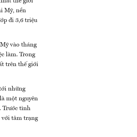
nhất thế giới
ại Mỹ, nền
ớp đi 3,6 triệu
ở Mỹ vào tháng
iệc làm. Trong
t trên thế giới
 tới những
 là một nguyên
 Trước tình
 với tâm trạng