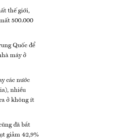
t thế giới,
 mất 500.000
Trung Quốc để
 nhà máy ở
ay các nước
ia), nhiều
ra ở không ít
cũng đã bắt
sụt giảm 42,9%