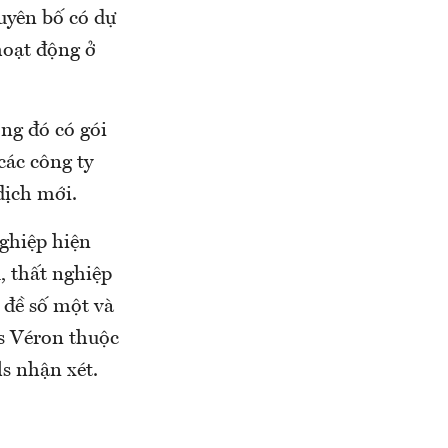
uyên bố có dự
hoạt động ở
ong đó có gói
các công ty
dịch mới.
nghiệp hiện
, thất nghiệp
 đề số một và
as Véron thuộc
ls nhận xét.