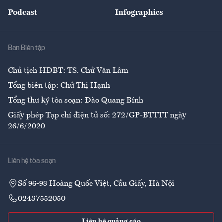
An sinh
Podcast
Infographics
Giải trí
Y tế
Nhà
Ban Biên tập
Ẩm thực
Chủ tịch HĐBT: TS. Chử Văn Lâm
Tổng biên tập: Chử Thị Hạnh
Tổng thư ký tòa soạn: Đào Quang Bính
Giấy phép Tạp chí điện tử số: 272/GP-BTTTT ngày
26/6/2020
Liên hệ tòa soạn
Số 96-98 Hoàng Quốc Việt, Cầu Giấy, Hà Nội
02437552050
Liên hệ quảng cáo