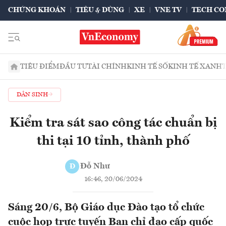
CHỨNG KHOÁN
TIÊU & DÙNG
XE
VNE TV
TECH CO
TIÊU ĐIỂM
ĐẦU TƯ
TÀI CHÍNH
KINH TẾ SỐ
KINH TẾ XANH
DÂN SINH
Kiểm tra sát sao công tác chuẩn bị
thi tại 10 tỉnh, thành phố
Đỗ Như
Đ
16:46, 20/06/2024
Sáng 20/6, Bộ Giáo dục Đào tạo tổ chức
cuộc họp trực tuyến Ban chỉ đạo cấp quốc