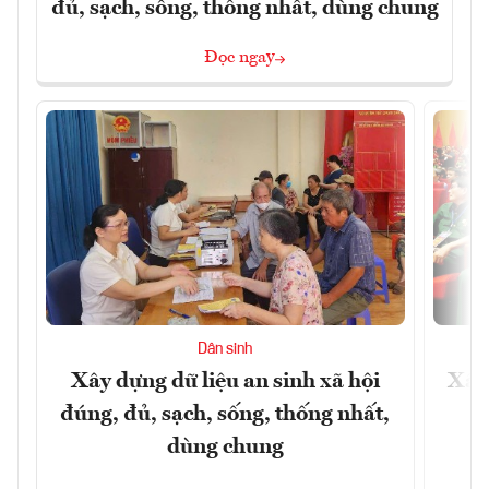
đủ, sạch, sống, thống nhất, dùng chung
Đọc ngay
Dân sinh
Xây dựng dữ liệu an sinh xã hội
Xây
đúng, đủ, sạch, sống, thống nhất,
dùng chung