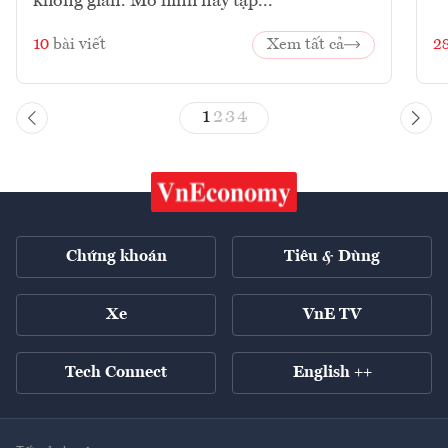
không gian. Mô hình này tập...
10
bài viết
Xem tất cả
2
1
2
3
4
Chứng khoán
Tiêu & Dùng
Xe
VnE TV
Tech Connect
English ++