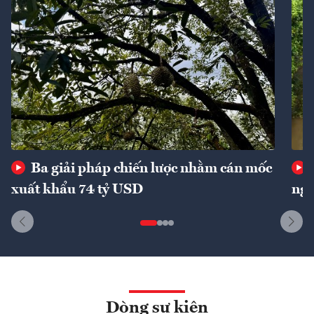
Ba giải pháp chiến lược nhằm cán mốc
xuất khẩu 74 tỷ USD
ngu
Dòng sự kiện