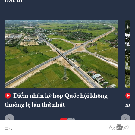
bất tử"
Điểm nhấn kỳ họp Quốc hội không
thường lệ lần thứ nhất
xuấ