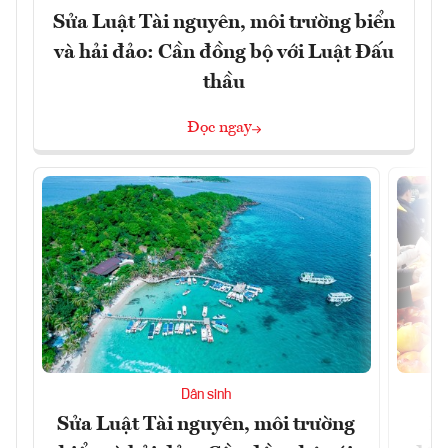
Sửa Luật Tài nguyên, môi trường biển
và hải đảo: Cần đồng bộ với Luật Đấu
thầu
Đọc ngay
Dân sinh
Sửa Luật Tài nguyên, môi trường
L