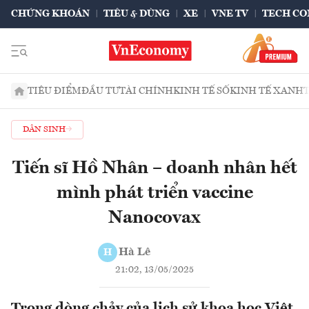
CHỨNG KHOÁN
TIÊU & DÙNG
XE
VNE TV
TECH CO
TIÊU ĐIỂM
ĐẦU TƯ
TÀI CHÍNH
KINH TẾ SỐ
KINH TẾ XANH
DÂN SINH
Tiến sĩ Hồ Nhân – doanh nhân hết
mình phát triển vaccine
Nanocovax
Hà Lê
H
21:02, 13/05/2025
Trong dòng chảy của lịch sử khoa học Việt