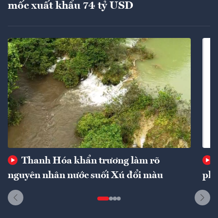
mốc xuất khẩu 74 tỷ USD
Thanh Hóa khẩn trương làm rõ
nguyên nhân nước suối Xú đổi màu
phí