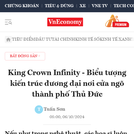
CHỨNG KHOÁN
TIÊU & DÙNG
XE
VNE TV
TECH CO
TIÊU ĐIỂM
ĐẦU TƯ
TÀI CHÍNH
KINH TẾ SỐ
KINH TẾ XANH
BẤT ĐỘNG SẢN
King Crown Infinity - Biểu tượng
kiến trúc đương đại nơi cửa ngõ
thành phố Thủ Đức
Tuấn Sơn
T
08:00, 06/10/2024
Nếu như trong nghệ thuật, các họa sĩ luôn