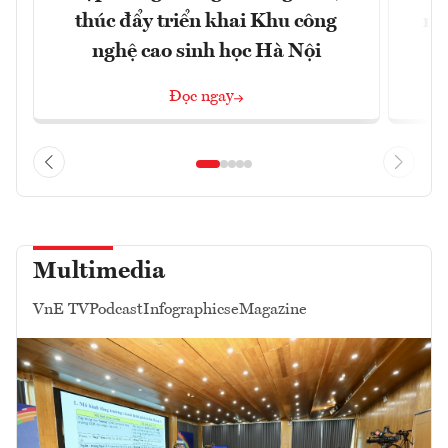
thúc đẩy triển khai Khu công
nâ
nghệ cao sinh học Hà Nội
Đọc ngay
Multimedia
VnE TV
Podcast
Infographics
eMagazine