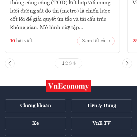
thông công cộng (TOD) kết hợp với mạng
V
lưới đường sắt đô thị (metro) là chiến lược
cốt lõi để giải quyết ùn tắc và tái cấu trúc
không gian. Mô hình này tập...
10
bài viết
Xem tất cả
2
1
2
3
4
Chứng khoán
Tiêu & Dùng
Xe
VnE TV