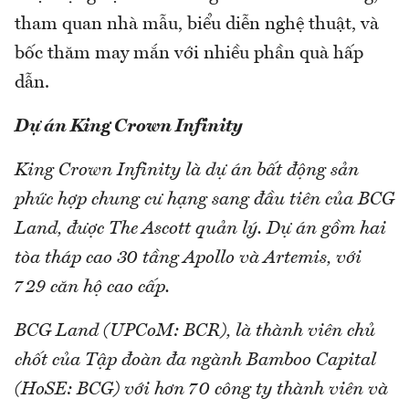
tham quan nhà mẫu, biểu diễn nghệ thuật, và
bốc thăm may mắn với nhiều phần quà hấp
dẫn.
Dự án King Crown Infinity
King Crown Infinity là dự án bất động sản
phức hợp chung cư hạng sang đầu tiên của BCG
Land, được The Ascott quản lý. Dự án gồm hai
tòa tháp cao 30 tầng Apollo và Artemis, với
729 căn hộ cao cấp.
BCG Land (UPCoM: BCR), là thành viên chủ
chốt của Tập đoàn đa ngành Bamboo Capital
(HoSE: BCG) với hơn 70 công ty thành viên và