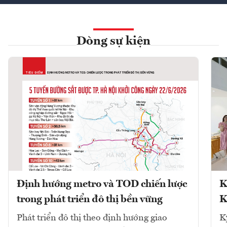
Dòng sự kiện
Định hướng metro và TOD chiến lược
K
trong phát triển đô thị bền vững
K
Phát triển đô thị theo định hướng giao
K