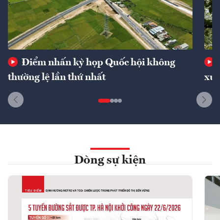
Điểm nhấn kỳ họp Quốc hội không
thường lệ lần thứ nhất
xuấ
Dòng sự kiện