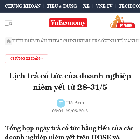
CHỨNG KHOÁN
TIÊU & DÙNG
XE
VNE TV
TECH CO
TIÊU ĐIỂM
ĐẦU TƯ
TÀI CHÍNH
KINH TẾ SỐ
KINH TẾ XANH
CHỨNG KHOÁN
Lịch trả cổ tức của doanh nghiệp
niêm yết từ 28-31/5
Hà Anh
H
08:04, 29/05/2018
Tổng hợp ngày trả cổ tức bằng tiền của các
doanh nghiệp niêm yết trên HOSE và