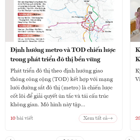
Định hướng metro và TOD chiến lược
K
trong phát triển đô thị bền vững
K
Phát triển đô thị theo định hướng giao
K
thông công cộng (TOD) kết hợp với mạng
V
lưới đường sắt đô thị (metro) là chiến lược
cốt lõi để giải quyết ùn tắc và tái cấu trúc
không gian. Mô hình này tập...
10
bài viết
Xem tất cả
2