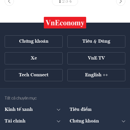
1
2
3
4
Chứng khoán
Tiêu & Dùng
Xe
VnE TV
Tech Connect
English ++
Tất cả chuyên mục
Kinh tế xanh
Tiêu điểm
Chuyển động xanh
Tài chính
Chứng khoán
Pháp lý
Ngân hàng
Doanh nghiệp niêm yết