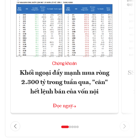
Chứng khoán
Khối ngoại đẩy mạnh mua ròng
SSI 
2.300 tỷ trong tuần qua, "cân"
hết lệnh bán của vốn nội
2/
Đọc ngay