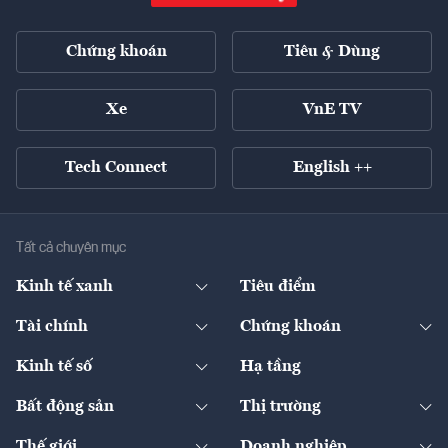
Chứng khoán
Tiêu & Dùng
Xe
VnE TV
Tech Connect
English ++
Tất cả chuyên mục
Kinh tế xanh
Tiêu điểm
Chuyển động xanh
Tài chính
Chứng khoán
Pháp lý
Ngân hàng
Doanh nghiệp niêm yết
Kinh tế số
Hạ tầng
Thương hiệu xanh
Thị trường vốn
Thị trường
Sản phẩm - Thị trường
Bất động sản
Thị trường
Diễn đàn
Thuế
Đầu tư
Tài sản số
Chính sách
Xuất nhập khẩu
Thế giới
Doanh nghiệp