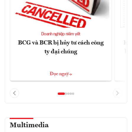
Doanh nghiệp niêm yết
BCG và BCR bị hủy tư cách công
Kh
ty đại chúng
ba
Đọc ngay
Multimedia