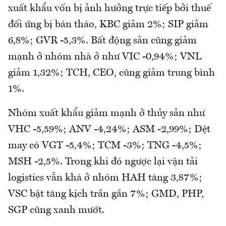
xuất khẩu vốn bị ảnh hưởng trực tiếp bởi thuế
đối ứng bị bán tháo, KBC giảm 2%; SIP giảm
6,8%; GVR -5,3%. Bất động sản cũng giảm
mạnh ở nhóm nhà ở như VIC -0,94%; VNL
giảm 1,32%; TCH, CEO, cũng giảm trung bình
1%.
Nhóm xuất khẩu giảm mạnh ở thủy sản như
VHC -5,59%; ANV -4,24%; ASM -2,99%; Dệt
may có VGT -5,4%; TCM -3%; TNG -4,5%;
MSH -2,5%. Trong khi đó ngược lại vận tải
logistics vẫn khá ở nhóm HAH tăng 3,87%;
VSC bật tăng kịch trần gần 7%; GMD, PHP,
SGP cũng xanh mướt.