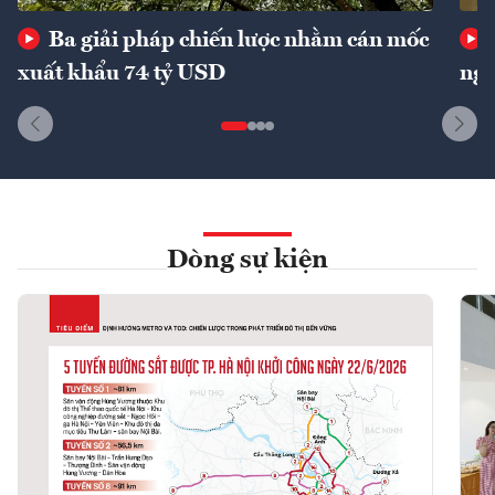
Ba giải pháp chiến lược nhằm cán mốc
xuất khẩu 74 tỷ USD
ngu
Dòng sự kiện