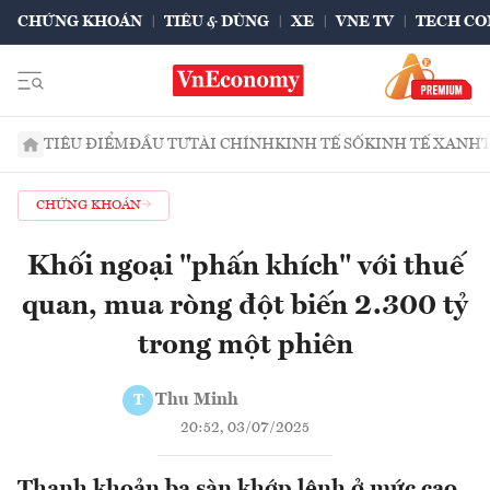
CHỨNG KHOÁN
TIÊU & DÙNG
XE
VNE TV
TECH CO
TIÊU ĐIỂM
ĐẦU TƯ
TÀI CHÍNH
KINH TẾ SỐ
KINH TẾ XANH
CHỨNG KHOÁN
Khối ngoại "phấn khích" với thuế
quan, mua ròng đột biến 2.300 tỷ
trong một phiên
Thu Minh
T
20:52, 03/07/2025
Thanh khoản ba sàn khớp lệnh ở mức cao