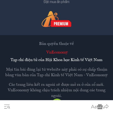
Đặt mua ấn phẩm
Bản quyền thuộc về
VnEconomy
Tạp chí điện tử của Hội Khoa học Kinh tế Việt Nam
Mọi tin bài đăng lại từ website này phải có sự chấp thuận
bằng văn bản của
Tạp chí Kinh tế Việt Nam - VnEconomy
Các trang liên kết ra ngoài sẽ được mở ra ở cửa sổ mới.
VnEconomy không chịu trách nhiệm nội dung các trang
ngoài.