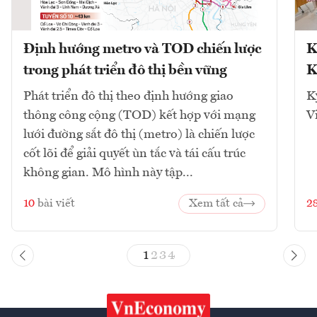
Định hướng metro và TOD chiến lược
K
trong phát triển đô thị bền vững
K
Phát triển đô thị theo định hướng giao
K
thông công cộng (TOD) kết hợp với mạng
V
lưới đường sắt đô thị (metro) là chiến lược
cốt lõi để giải quyết ùn tắc và tái cấu trúc
không gian. Mô hình này tập...
10
bài viết
Xem tất cả
2
1
2
3
4