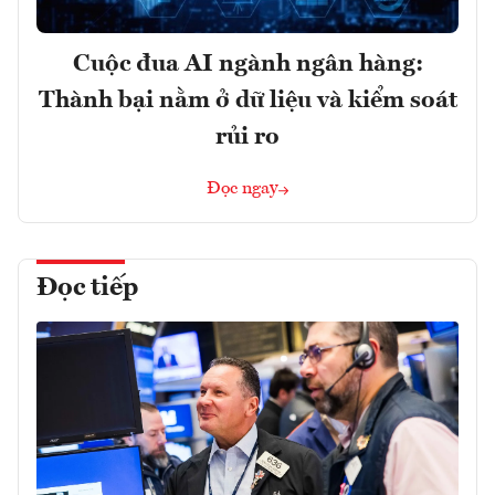
Cuộc đua AI ngành ngân hàng:
Thành bại nằm ở dữ liệu và kiểm soát
rủi ro
Đọc ngay
Đọc tiếp