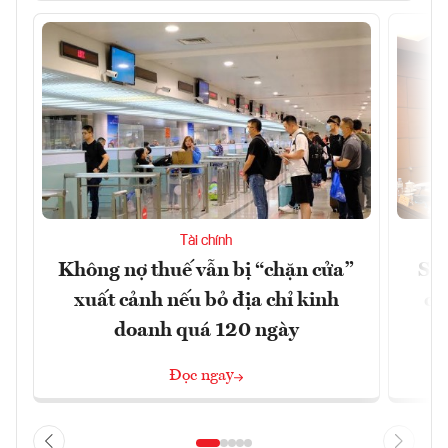
Tài chính
Không nợ thuế vẫn bị “chặn cửa”
Sửa
xuất cảnh nếu bỏ địa chỉ kinh
ca
doanh quá 120 ngày
Đọc ngay