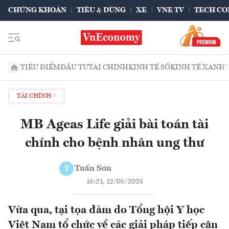
CHỨNG KHOÁN
TIÊU & DÙNG
XE
VNE TV
TECH CO
TIÊU ĐIỂM
ĐẦU TƯ
TÀI CHÍNH
KINH TẾ SỐ
KINH TẾ XANH
TÀI CHÍNH
MB Ageas Life giải bài toán tài
chính cho bệnh nhân ung thư
Tuấn Sơn
T
15:21, 12/05/2025
Vừa qua, tại tọa đàm do Tổng hội Y học
Việt Nam tổ chức về các giải pháp tiếp cận