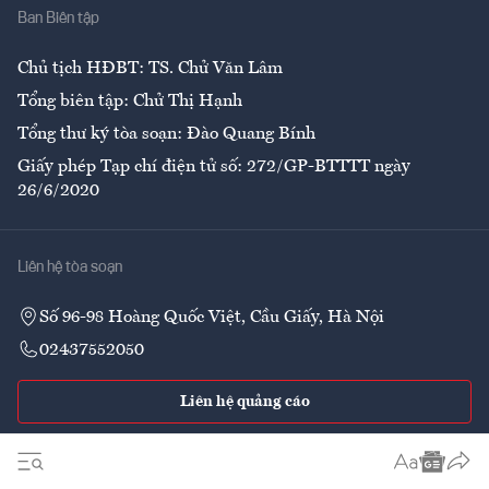
Ban Biên tập
Ẩm thực
Chủ tịch HĐBT: TS. Chử Văn Lâm
Tổng biên tập: Chử Thị Hạnh
Tổng thư ký tòa soạn: Đào Quang Bính
Giấy phép Tạp chí điện tử số: 272/GP-BTTTT ngày
26/6/2020
Liên hệ tòa soạn
Số 96-98 Hoàng Quốc Việt, Cầu Giấy, Hà Nội
02437552050
Liên hệ quảng cáo
Theo dõi VnEconomy