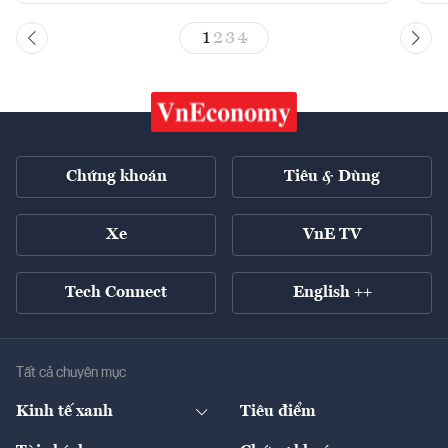
1
2
3
4
Chứng khoán
Tiêu & Dùng
Xe
VnE TV
Tech Connect
English ++
Tất cả chuyên mục
Kinh tế xanh
Tiêu điểm
Chuyển động xanh