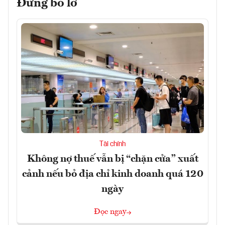
Đừng bỏ lỡ
Tài chính
Không nợ thuế vẫn bị “chặn cửa” xuất
cảnh nếu bỏ địa chỉ kinh doanh quá 120
ngày
Đọc ngay