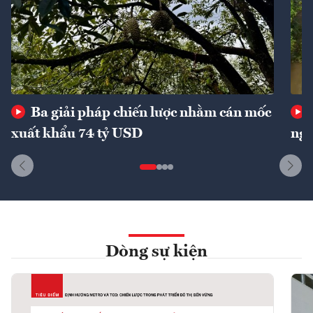
Ba giải pháp chiến lược nhằm cán mốc
xuất khẩu 74 tỷ USD
ngu
Dòng sự kiện