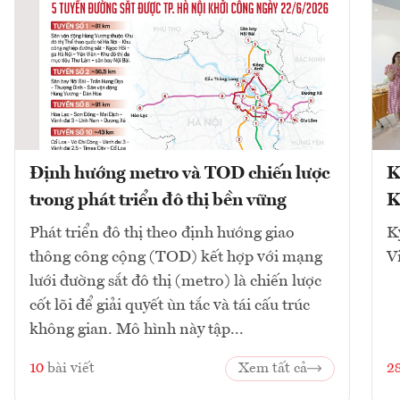
Định hướng metro và TOD chiến lược
K
trong phát triển đô thị bền vững
K
Phát triển đô thị theo định hướng giao
K
thông công cộng (TOD) kết hợp với mạng
V
lưới đường sắt đô thị (metro) là chiến lược
cốt lõi để giải quyết ùn tắc và tái cấu trúc
không gian. Mô hình này tập...
10
bài viết
Xem tất cả
2