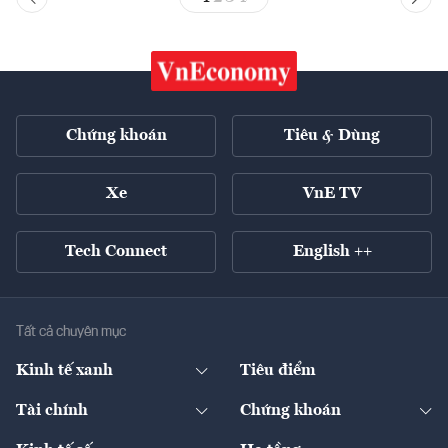
Chứng khoán
Tiêu & Dùng
Xe
VnE TV
Tech Connect
English ++
Tất cả chuyên mục
Kinh tế xanh
Tiêu điểm
Chuyển động xanh
Tài chính
Chứng khoán
Pháp lý
Ngân hàng
Doanh nghiệp niêm yết