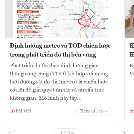
Định hướng metro và TOD chiến lược
K
trong phát triển đô thị bền vững
K
Phát triển đô thị theo định hướng giao
K
thông công cộng (TOD) kết hợp với mạng
V
lưới đường sắt đô thị (metro) là chiến lược
cốt lõi để giải quyết ùn tắc và tái cấu trúc
không gian. Mô hình này tập...
10
bài viết
Xem tất cả
2
1
2
3
4