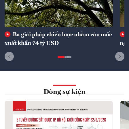
Ba giải pháp chiến lược nhằm cán mốc
xuất khẩu 74 tỷ USD
ngu
Dòng sự kiện