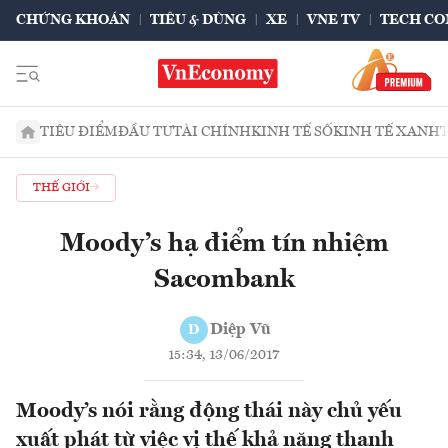
CHỨNG KHOÁN
TIÊU & DÙNG
XE
VNE TV
TECH CO
TIÊU ĐIỂM
ĐẦU TƯ
TÀI CHÍNH
KINH TẾ SỐ
KINH TẾ XANH
THẾ GIỚI
Moody’s hạ điểm tín nhiệm
Sacombank
Diệp Vũ
D
15:34, 13/06/2017
Moody’s nói rằng động thái này chủ yếu
xuất phát từ việc vị thế khả năng thanh