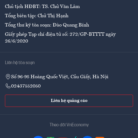
Chủ tịch HĐBT: TS. Chử Văn Lâm
Tổng biên tập: Chử Thị Hạnh
Tổng thư ký tòa soạn: Đào Quang Bính
Giấy phép Tạp chí điện tử số: 272/GP-BTTTT ngày
26/6/2020
Liên hệ tòa soạn
Số 96-98 Hoàng Quốc Việt, Cầu Giấy, Hà Nội
02437552050
Liên hệ quảng cáo
Theo dõi VnEconomy