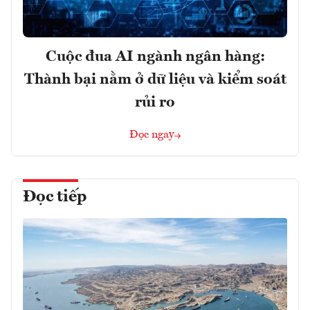
Cuộc đua AI ngành ngân hàng:
Thành bại nằm ở dữ liệu và kiểm soát
rủi ro
Đọc ngay
Đọc tiếp