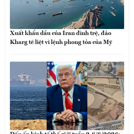
Xuất khẩu dầu của Iran đình trệ, đảo
Kharg tê liệt vì lệnh phong tỏa của Mỹ