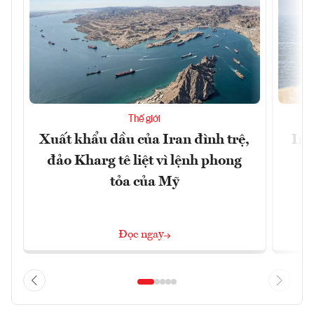
Thế giới
Xuất khẩu dầu của Iran đình trệ,
Ira
đảo Kharg tê liệt vì lệnh phong
tỏa của Mỹ
Đọc ngay