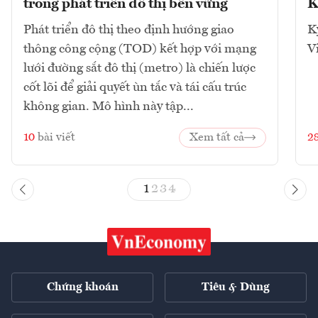
trong phát triển đô thị bền vững
K
Phát triển đô thị theo định hướng giao
K
thông công cộng (TOD) kết hợp với mạng
V
lưới đường sắt đô thị (metro) là chiến lược
cốt lõi để giải quyết ùn tắc và tái cấu trúc
không gian. Mô hình này tập...
10
bài viết
Xem tất cả
2
1
2
3
4
Chứng khoán
Tiêu & Dùng