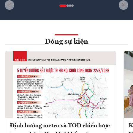
Dòng sự kiện
Định hướng metro và TOD chiến lược
K