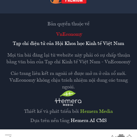
Bản quyền thuộc về
VnEconomy
Tạp chí điện tử của Hội Khoa học Kinh tế Việt Nam
Mọi tin bài đăng lại từ website này phải có sự chấp thuận
bằng văn bản của
Tạp chí Kinh tế Việt Nam - VnEconomy
Các trang liên kết ra ngoài sẽ được mở ra ở cửa sổ mới.
VnEconomy không chịu trách nhiệm nội dung các trang
ngoài.
Thiết kế và phát triển bởi
Hemera Media
Dựa trên nền tảng
Hemera AI CMS