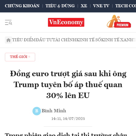
CHỨNG KHOÁN
TIÊU & DÙNG
XE
VNE TV
TECH CO
TIÊU ĐIỂM
ĐẦU TƯ
TÀI CHÍNH
KINH TẾ SỐ
KINH TẾ XANH
THẾ GIỚI
Đồng euro trượt giá sau khi ông
Trump tuyên bố áp thuế quan
30% lên EU
Bình Minh
B
14:11, 14/07/2025
Trong phiên giao dịch tại thị trường châu