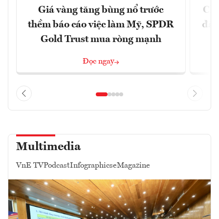
Giá vàng tăng bùng nổ trước
Chí
thềm báo cáo việc làm Mỹ, SPDR
đã 
Gold Trust mua ròng mạnh
Đọc ngay
Multimedia
VnE TV
Podcast
Infographics
eMagazine