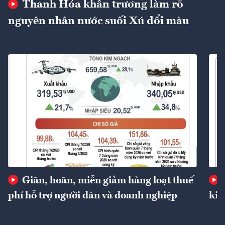
Thanh Hóa khẩn trương làm rõ
nguyên nhân nước suối Xú đổi màu
Giãn, hoãn, miễn giảm hàng loạt thuế
phí hỗ trợ người dân và doanh nghiệp
kin