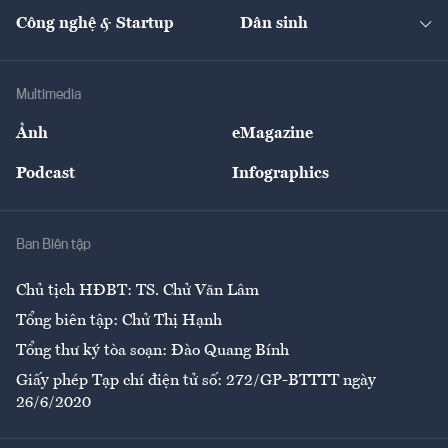
Kinh doanh
Kết nối
Tạp chí kinh tế Việt Nam
eMagazine
Nhà đầu tư
Du lịch
Công nghệ & Startup
Dân sinh
Tư vấn
Nông sản
Doanh nhân
Tư vấn Tiêu & Dùng
Infographics
Hạ tầng
Sức khỏe
Khung pháp lý
Doanh nghiệp
Địa phương
Thị trường
Bảo hiểm
Multimedia
Sự kiện
Nhân lực
Ảnh
eMagazine
Đẹp +
An sinh
Podcast
Infographics
Giải trí
Y tế
Nhà
Ban Biên tập
Ẩm thực
Chủ tịch HĐBT: TS. Chử Văn Lâm
Tổng biên tập: Chử Thị Hạnh
Tổng thư ký tòa soạn: Đào Quang Bính
Giấy phép Tạp chí điện tử số: 272/GP-BTTTT ngày
26/6/2020