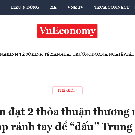
TIÊU & DÙNG
XE
VNE TV
TECH CONNECT
ÍNH
KINH TẾ SỐ
KINH TẾ XANH
THỊ TRƯỜNG
DOANH NGHIỆP
BẤT
THẾ GIỚI
n đạt 2 thỏa thuận thương 
p rảnh tay để “đấu” Trung