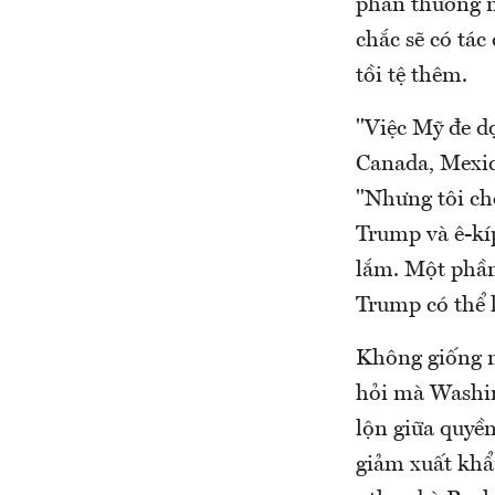
phán thương m
chắc sẽ có tác
tồi tệ thêm.
"Việc Mỹ đe d
Canada, Mexic
"Nhưng tôi ch
Trump và ê-kí
lắm. Một phần
Trump có thể 
Không giống 
hỏi mà Washin
lộn giữa quyền
giảm xuất khẩ