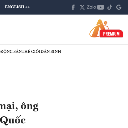
ENGLISH ++
 ĐỘNG SẢN
THẾ GIỚI
DÂN SINH
mại, ông
 Quốc