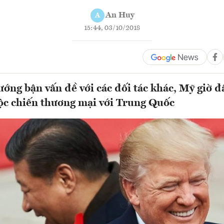
An Huy
A
15:44, 03/10/2018
ớng bận vấn đề với các đối tác khác, Mỹ giờ đâ
ộc chiến thương mại với Trung Quốc