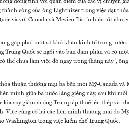
không đồng tình với quan điểm của các vị chuyên gi
 thành công của ông Lighthizer trong việc đạt thỏ
uốc và với Canada và Mexico "là tín hiệu tốt cho 
ang gặp phải một số khó khăn kinh tế trong nước. B
rằng Trung Quốc sẽ ngồi vào bàn đàm phán và có mộ
có thể chưa làm việc đó ngay trong tháng này", ôn
 thỏa thuận thương mại ba bên mới Mỹ-Canada và 
 liên minh giữa ba nước láng giềng này, sau khi mối
c kia suy giảm vì ông Trump áp thuế lên thép và 
nh. Việc củng cố lại các liên minh thương mại do M
cho Washington trong việc kiềm chế Trung Quốc.