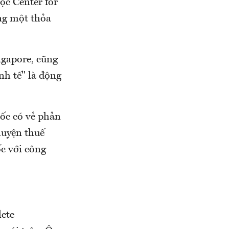
ộc Center for
ng một thỏa
ngapore, cũng
nh tế" là động
ốc có vẻ phản
huyện thuế
c với công
ete