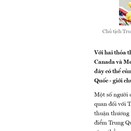
Chủ tịch Tr
Với hai thỏa 
Canada và Me
đây có thể củ
Quốc - giới c
Một số người 
quan đối với 
thuận thương 
điểm Trung Qu