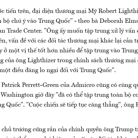
c tiến trên, đại diện thương mại Mỹ Robert Lighthi
n bộ chú ý vào Trung Quốc" - theo bà Deborah Elm
an Trade Center. "Ông ấy muốn tập trung xử lý vấn 
n, vấn đề với các đối tác thương mại khác lại cản t
y ở một vị thế tốt hơn nhiều để tập trung vào Trung
g của ông Lighthizer trong chính sách thương mại 
 một điều đáng lo ngại đối với Trung Quốc".
a Patrick Perrett-Green của Admicro cũng có cùng 
 Washington giờ đây "đã có thể tập trung toàn bộ c
g Quốc". "Cuộc chiến sẽ tiếp tục căng thẳng", ông 
 chủ trương cứng rắn của chính quyền ông Trump 