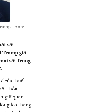
Trump - Ảnh:
một với
d Trump giờ
 mại với Trung
C.
tế của thuế
một thỏa
ch giữ quan
động leo thang