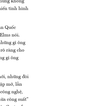
 nhưng không
hiến tình hình
Hàn Quốc
Elms nói.
những gì ông
rõ ràng cho
ng gì ông
ới, những đòi
ập mờ, lẫn
 công nghệ,
ừa công suất"