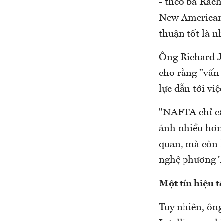
- theo bà Rach
New American 
thuận tốt là n
Ông Richard J
cho rằng "vấn 
lực dẫn tới vi
"NAFTA chỉ cầ
ánh nhiều hơn
quan, mà còn 
nghệ phương T
Một tín hiệu t
Tuy nhiên, ôn