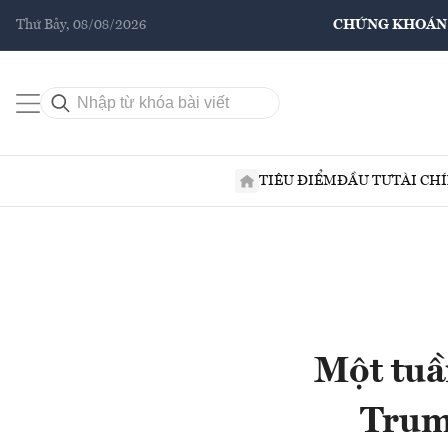
Thứ Bảy, 08/08/2026
CHỨNG KHOÁN
TIÊU ĐIỂM
ĐẦU TƯ
TÀI CH
Một tuầ
Trum