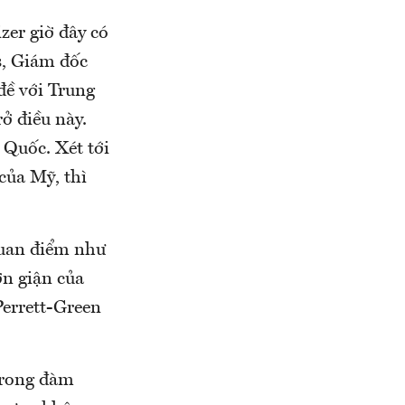
zer giờ đây có
s, Giám đốc
đề với Trung
rở điều này.
 Quốc. Xét tới
của Mỹ, thì
quan điểm như
ơn giận của
Perrett-Green
trong đàm