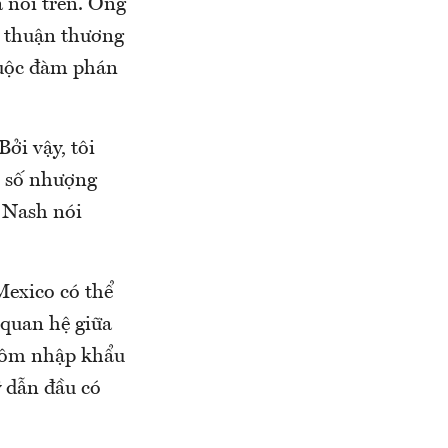
a nói trên. Ông
a thuận thương
cuộc đàm phán
ởi vậy, tôi
t số nhượng
g Nash nói
Mexico có thể
 quan hệ giữa
nhôm nhập khẩu
ỹ dẫn đầu có