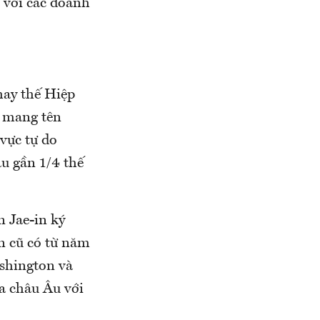
i với các doanh
hay thế Hiệp
 mang tên
vực tự do
u gần 1/4 thế
 Jae-in ký
n cũ có từ năm
shington và
a châu Âu với