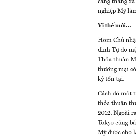
căng thẳng xa 
nghiệp Mỹ làm
Vị thế mới...
Hôm Chủ nhật,
định Tự do m
Thỏa thuận M
thương mại có
kỷ tồn tại.
Cách đó một t
thỏa thuận th
2012. Ngoài r
Tokyo cũng bắ
Mỹ được cho là