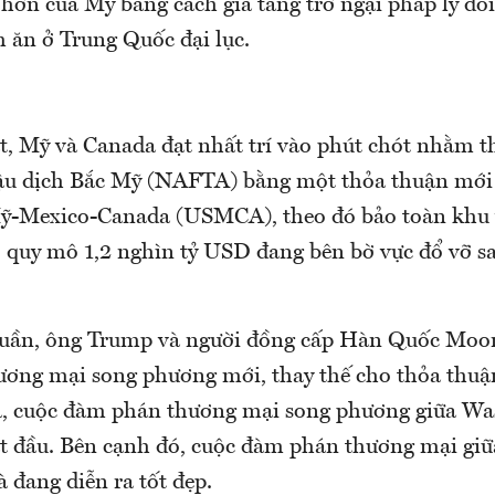
hơn của Mỹ bằng cách gia tăng trở ngại pháp lý đố
 ăn ở Trung Quốc đại lục.
 Mỹ và Canada đạt nhất trí vào phút chót nhằm t
ậu dịch Bắc Mỹ (NAFTA) bằng một thỏa thuận mới
ỹ-Mexico-Canada (USMCA), theo đó bảo toàn khu 
 quy mô 1,2 nghìn tỷ USD đang bên bờ vực đổ vỡ sa
uần, ông Trump và người đồng cấp Hàn Quốc Moon
ương mại song phương mới, thay thế cho thỏa thuậ
a, cuộc đàm phán thương mại song phương giữa Wa
t đầu. Bên cạnh đó, cuộc đàm phán thương mại giữ
 đang diễn ra tốt đẹp.