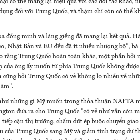
ại có thể mang lại hiệu quả với các đối tác khác,
 dụng đối với Trung Quốc, và thậm chí còn có thể k
ọa đồng minh và láng giềng đã mang lại kết quả. 
o, Nhật Bản và EU đều đã ít nhiều nhượng bộ", bà 
o rằng Trung Quốc hoàn toàn khác, một phần bởi 
p của ông ấy muốn từ phía Trung Quốc không được 
 cũng bởi Trung Quốc có vẻ không lo nhiều về nhữ
làm".
như những gì Mỹ muốn trong thỏa thuận NAFTA m
gton đưa ra cho Trung Quốc "có vẻ như vẫn còn m
 tiếp cận thị trường, chấm dứt ép buộc chuyển giao
u của Trung Quốc sang Mỹ và giảm tình trạng dư th