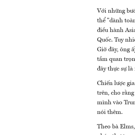
Với những bướ
thể "dành toà
điều hành Asi
Quốc. Tuy nhiê
Giờ đây, ông ấ
tầm quan trọn
đây thực sự là
Chiến lược gi
trên, cho rằng
mình vào Trun
nói thêm.
Theo bà Elms,