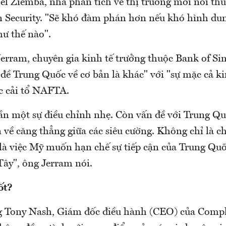
el Ziemba, nhà phân tích về thị trường mới nổi thu
Security. "Sẽ khó đàm phán hơn nếu khó hình du
hư thế nào".
erram, chuyên gia kinh tế trưởng thuộc Bank of Si
đề Trung Quốc về cơ bản là khác" với "sự mặc cả ki
ệc cải tổ NAFTA.
n một sự điều chỉnh nhẹ. Còn vấn đề với Trung Qu
 về căng thẳng giữa các siêu cường. Không chỉ là c
là việc Mỹ muốn hạn chế sự tiếp cận của Trung Quố
ây", ông Jerram nói.
ốt?
g Tony Nash, Giám đốc điều hành (CEO) của Compl