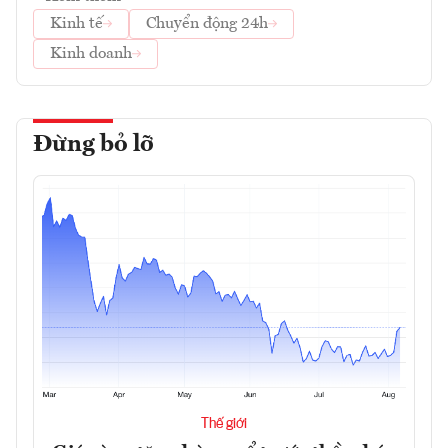
Kinh tế
Chuyển động 24h
Kinh doanh
Đừng bỏ lỡ
Thế giới