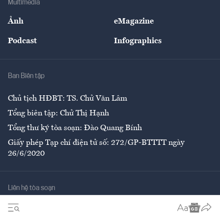
Multimedia
Sự kiện
Nhân lực
Ảnh
eMagazine
Đẹp +
An sinh
Podcast
Infographics
Giải trí
Y tế
Nhà
Ban Biên tập
Ẩm thực
Chủ tịch HĐBT: TS. Chử Văn Lâm
Tổng biên tập: Chử Thị Hạnh
Tổng thư ký tòa soạn: Đào Quang Bính
Giấy phép Tạp chí điện tử số: 272/GP-BTTTT ngày
26/6/2020
Liên hệ tòa soạn
Số 96-98 Hoàng Quốc Việt, Cầu Giấy, Hà Nội