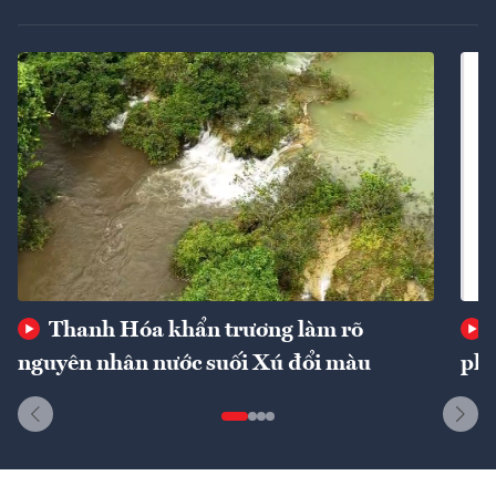
Thanh Hóa khẩn trương làm rõ
nguyên nhân nước suối Xú đổi màu
phí