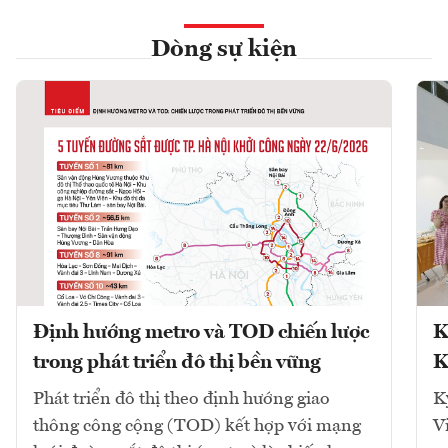
Dòng sự kiện
Định hướng metro và TOD chiến lược
K
trong phát triển đô thị bền vững
K
Phát triển đô thị theo định hướng giao
K
thông công cộng (TOD) kết hợp với mạng
V