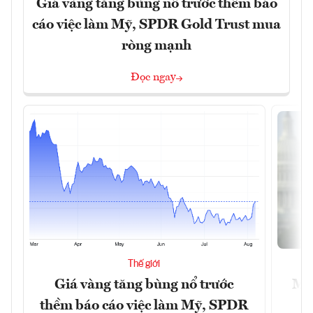
Giá vàng tăng bùng nổ trước thềm báo
cáo việc làm Mỹ, SPDR Gold Trust mua
ròng mạnh
Đọc ngay
Thế giới
Giá vàng tăng bùng nổ trước
Mỹ 
thềm báo cáo việc làm Mỹ, SPDR