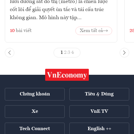
lưới đường sắt đô thị (metro) là chiến lược
cốt lõi để giải quyết ùn tắc và tái cấu trúc
không gian. Mô hình này tập...
10
bài viết
Xem tất cả
2
1
2
3
4
Chứng khoán
Tiêu & Dùng
Xe
VnE TV
Tech Connect
English ++