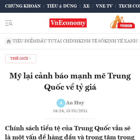
CHỨNG KHOÁN
TIÊU & DÙNG
XE
VNE TV
TECH CO
TIÊU ĐIỂM
ĐẦU TƯ
TÀI CHÍNH
KINH TẾ SỐ
KINH TẾ XANH
THẾ GIỚI
Mỹ lại cảnh báo mạnh mẽ Trung
Quốc về tỷ giá
An Huy
A
14:24, 13/01/2011
Chính sách tiền tệ của Trung Quốc vẫn sẽ
là một vấn đề hàng đầu và trọng tâm trong