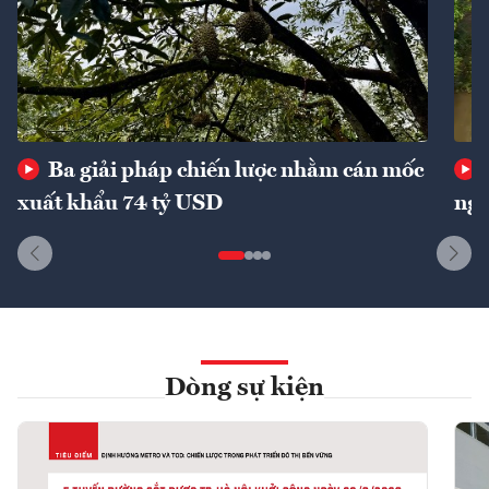
Ba giải pháp chiến lược nhằm cán mốc
xuất khẩu 74 tỷ USD
ngu
Dòng sự kiện