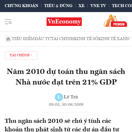
CHỨNG KHOÁN
TIÊU & DÙNG
XE
VNE TV
TECH CO
TIÊU ĐIỂM
ĐẦU TƯ
TÀI CHÍNH
KINH TẾ SỐ
KINH TẾ XANH
TÀI CHÍNH
Năm 2010 dự toán thu ngân sách
Nhà nước đạt trên 21% GDP
Lê Trà
L
09:03, 30/06/2009
Thu ngân sách 2010 sẽ chú ý tính các
khoản thu phát sinh từ các dự án đầu tư