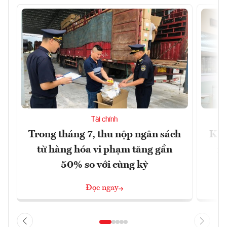
Tài chính
Trong tháng 7, thu nộp ngân sách
Khô
từ hàng hóa vi phạm tăng gần
xu
50% so với cùng kỳ
Đọc ngay