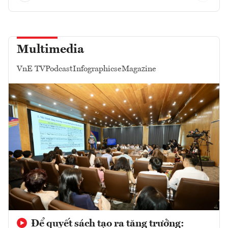
Multimedia
VnE TV
Podcast
Infographics
eMagazine
Để quyết sách tạo ra tăng trưởng: