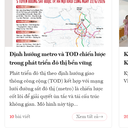
Định hướng metro và TOD chiến lược
K
trong phát triển đô thị bền vững
K
Phát triển đô thị theo định hướng giao
K
thông công cộng (TOD) kết hợp với mạng
V
lưới đường sắt đô thị (metro) là chiến lược
cốt lõi để giải quyết ùn tắc và tái cấu trúc
không gian. Mô hình này tập...
10
bài viết
Xem tất cả
2