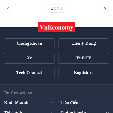
1
2
3
4
Chứng khoán
Tiêu & Dùng
Xe
VnE TV
Tech Connect
English ++
Tất cả chuyên mục
Kinh tế xanh
Tiêu điểm
Chuyển động xanh
Tài chính
Chứng khoán