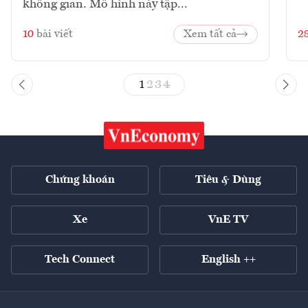
không gian. Mô hình này tập...
10
bài viết
Xem tất cả
2
1
2
3
4
Chứng khoán
Tiêu & Dùng
Xe
VnE TV
Tech Connect
English ++