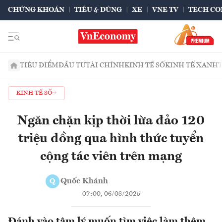
CHỨNG KHOÁN
TIÊU & DÙNG
XE
VNE TV
TECH CO
TIÊU ĐIỂM
ĐẦU TƯ
TÀI CHÍNH
KINH TẾ SỐ
KINH TẾ XANH
KINH TẾ SỐ
Ngăn chặn kịp thời lừa đảo 120
triệu đồng qua hình thức tuyển
cộng tác viên trên mạng
Quốc Khánh
Q
07:00, 06/08/2025
Đánh vào tâm lý muốn tìm việc làm thêm