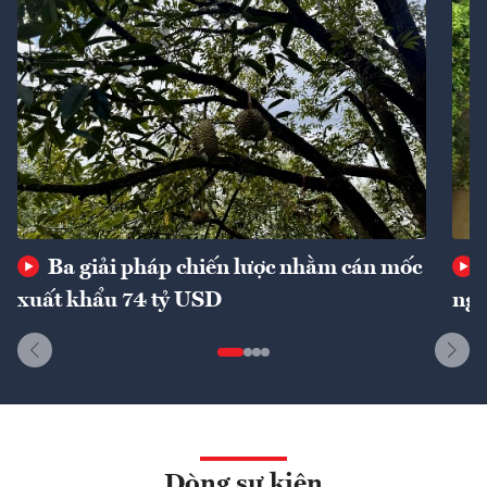
Ba giải pháp chiến lược nhằm cán mốc
xuất khẩu 74 tỷ USD
ngu
Dòng sự kiện