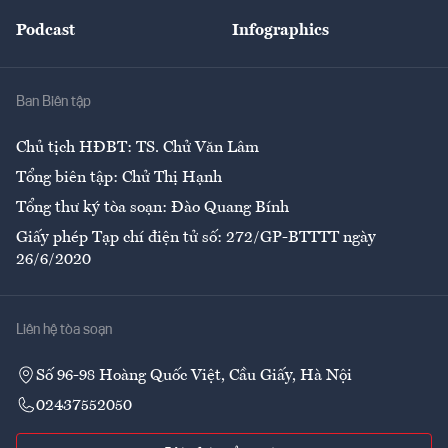
Đẹp +
An sinh
Podcast
Infographics
Giải trí
Y tế
Nhà
Ban Biên tập
Ẩm thực
Chủ tịch HĐBT: TS. Chử Văn Lâm
Tổng biên tập: Chử Thị Hạnh
Tổng thư ký tòa soạn: Đào Quang Bính
Giấy phép Tạp chí điện tử số: 272/GP-BTTTT ngày
26/6/2020
Liên hệ tòa soạn
Số 96-98 Hoàng Quốc Việt, Cầu Giấy, Hà Nội
02437552050