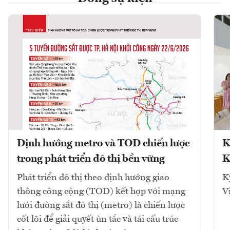
Định hướng metro và TOD chiến lược
K
trong phát triển đô thị bền vững
K
Phát triển đô thị theo định hướng giao
K
thông công cộng (TOD) kết hợp với mạng
V
lưới đường sắt đô thị (metro) là chiến lược
cốt lõi để giải quyết ùn tắc và tái cấu trúc