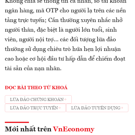
Không chia sẻ thông tin cá nhân, số tài khoản
ngân hàng, mã OTP cho người lạ trên các nền
tảng trực tuyến; Cần thường xuyên nhắc nhở
người thân, đặc biệt là người lớn tuổi, sinh
viên, người nội trợ… các đối tượng lừa đảo
thường sử dụng chiêu trò hứa hẹn lợi nhuận
cao hoặc cơ hội đầu tư hấp dẫn để chiếm đoạt
tài sản của nạn nhân.
ĐỌC BÀI THEO TỪ KHOÁ
LỪA ĐẢO CHỨNG KHOÁN
LỪA ĐẢO TRỰC TUYẾN
LỪA ĐẢO TUYỂN DỤNG
Mới nhất trên
VnEconomy