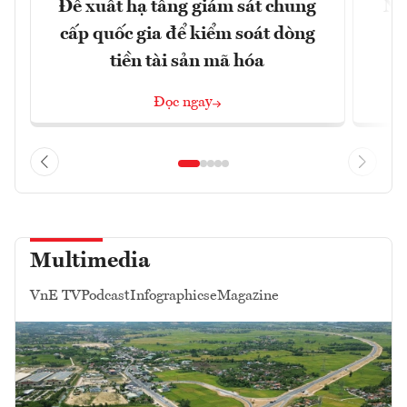
Đề xuất hạ tầng giám sát chung
Nh
cấp quốc gia để kiểm soát dòng
tiền tài sản mã hóa
Đọc ngay
Multimedia
VnE TV
Podcast
Infographics
eMagazine