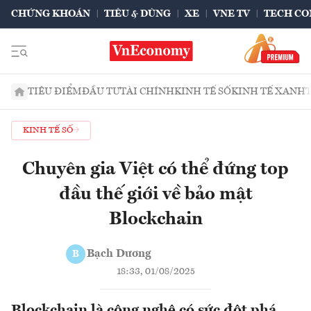
CHỨNG KHOÁN
TIÊU & DÙNG
XE
VNE TV
TECH CO
TIÊU ĐIỂM
ĐẦU TƯ
TÀI CHÍNH
KINH TẾ SỐ
KINH TẾ XANH
KINH TẾ SỐ
Chuyên gia Việt có thể đứng top
đầu thế giới về bảo mật
Blockchain
Bạch Dương
B
18:33, 01/08/2025
Blockchain là công nghệ có sức đột phá