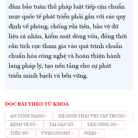
đảm bảo tuân thủ pháp luật tiếp cận chuẩn
mực quốc tế phát triển phải gắn với các quy
định về phòng, chống rửa tiền, bảo vệ dữ
liệu cá nhân, kiểm soát dòng vốn, đồng thời
cần tích cực tham gia vào quá trình chuẩn
chuẩn hóa công nghệ và hoàn thiện hành
lang pháp lý, tạo nền tảng cho sự phát
triển minh bạch và bền vững.
ĐỌC BÀI THEO TỪ KHOÁ
AN NINH MẠNG
HỆ SINH THÁI PHI TẬP TRUNG
KINH TẾ SỐ
TÀI SẢN SỐ
TẤN CÔNG SỐ
TIỀN SỐ
VNECONOMY
WEB3