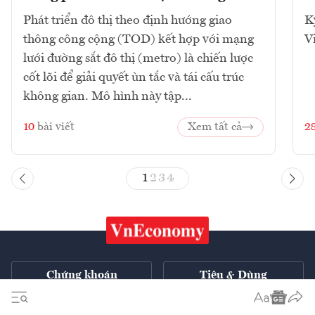
Phát triển đô thị theo định hướng giao
K
thông công cộng (TOD) kết hợp với mạng
V
lưới đường sắt đô thị (metro) là chiến lược
cốt lõi để giải quyết ùn tắc và tái cấu trúc
không gian. Mô hình này tập...
10
bài viết
Xem tất cả
2
1
2
3
4
Chứng khoán
Tiêu & Dùng