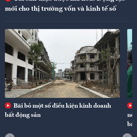
mới cho thị trường vốn và kinh tế số
Bãi bỏ một số điều kiện kinh doanh
bất động sản
nôn
bất