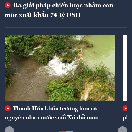
Ba giải pháp chiến lược nhằm cán
mốc xuất khẩu 74 tỷ USD
Thanh Hóa khẩn trương làm rõ
nguyên nhân nước suối Xú đổi màu
phí