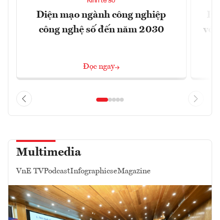
Kinh tế số
Diện mạo ngành công nghiệp
Ho
công nghệ số đến năm 2030
với
Đọc ngay
Multimedia
VnE TV
Podcast
Infographics
eMagazine