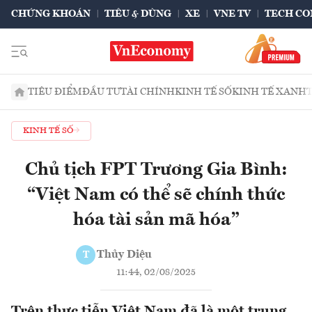
CHỨNG KHOÁN
TIÊU & DÙNG
XE
VNE TV
TECH CO
TIÊU ĐIỂM
ĐẦU TƯ
TÀI CHÍNH
KINH TẾ SỐ
KINH TẾ XANH
KINH TẾ SỐ
Chủ tịch FPT Trương Gia Bình:
“Việt Nam có thể sẽ chính thức
hóa tài sản mã hóa”
Thủy Diệu
T
11:44, 02/08/2025
Trên thực tiễn Việt Nam đã là một trung