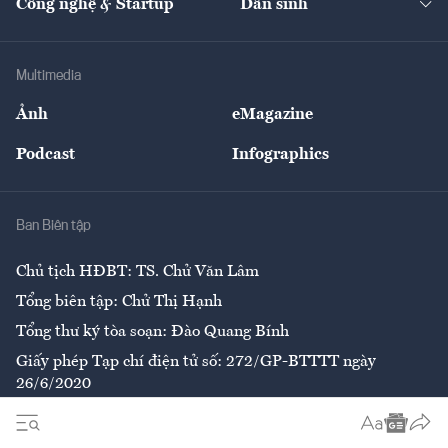
Công nghệ & Startup
Dân sinh
Tư vấn
Nông sản
Doanh nhân
Tư vấn Tiêu & Dùng
Infographics
Hạ tầng
Sức khỏe
Khung pháp lý
Doanh nghiệp
Địa phương
Thị trường
Bảo hiểm
Multimedia
Sự kiện
Nhân lực
Ảnh
eMagazine
Đẹp +
An sinh
Podcast
Infographics
Giải trí
Y tế
Nhà
Ban Biên tập
Ẩm thực
Chủ tịch HĐBT: TS. Chử Văn Lâm
Tổng biên tập: Chử Thị Hạnh
Tổng thư ký tòa soạn: Đào Quang Bính
Giấy phép Tạp chí điện tử số: 272/GP-BTTTT ngày
26/6/2020