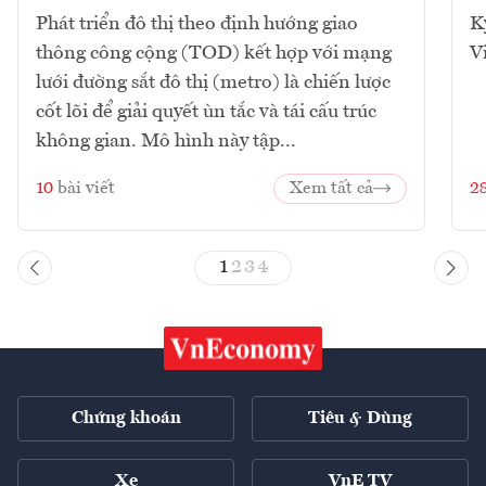
Phát triển đô thị theo định hướng giao
K
thông công cộng (TOD) kết hợp với mạng
V
lưới đường sắt đô thị (metro) là chiến lược
cốt lõi để giải quyết ùn tắc và tái cấu trúc
không gian. Mô hình này tập...
10
bài viết
Xem tất cả
2
1
2
3
4
Chứng khoán
Tiêu & Dùng
Xe
VnE TV