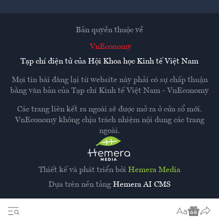
Bản quyền thuộc về
VnEconomy
Tạp chí điện tử của Hội Khoa học Kinh tế Việt Nam
Mọi tin bài đăng lại từ website này phải có sự chấp thuận
bằng văn bản của
Tạp chí Kinh tế Việt Nam - VnEconomy
Các trang liên kết ra ngoài sẽ được mở ra ở cửa sổ mới.
VnEconomy không chịu trách nhiệm nội dung các trang
ngoài.
Thiết kế và phát triển bởi
Hemera Media
Dựa trên nền tảng
Hemera AI CMS