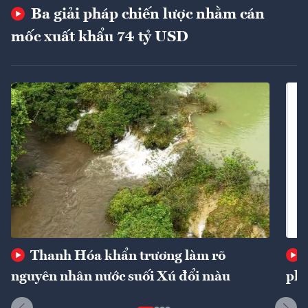
Ba giải pháp chiến lược nhằm cán
mốc xuất khẩu 74 tỷ USD
Thanh Hóa khẩn trương làm rõ
nguyên nhân nước suối Xú đổi màu
phí