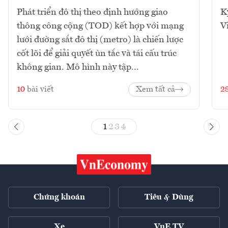
Phát triển đô thị theo định hướng giao
K
thông công cộng (TOD) kết hợp với mạng
V
lưới đường sắt đô thị (metro) là chiến lược
cốt lõi để giải quyết ùn tắc và tái cấu trúc
không gian. Mô hình này tập...
10
bài viết
Xem tất cả
2
1
2
3
4
Chứng khoán
Tiêu & Dùng
Xe
VnE TV