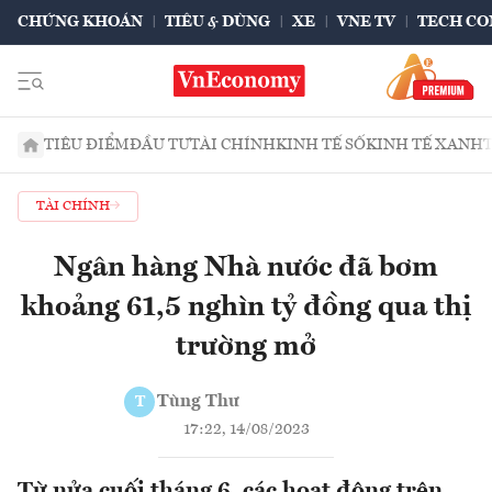
CHỨNG KHOÁN
TIÊU & DÙNG
XE
VNE TV
TECH CO
TIÊU ĐIỂM
ĐẦU TƯ
TÀI CHÍNH
KINH TẾ SỐ
KINH TẾ XANH
TÀI CHÍNH
Ngân hàng Nhà nước đã bơm
khoảng 61,5 nghìn tỷ đồng qua thị
trường mở
Tùng Thư
T
17:22, 14/08/2023
Từ nửa cuối tháng 6, các hoạt động trên