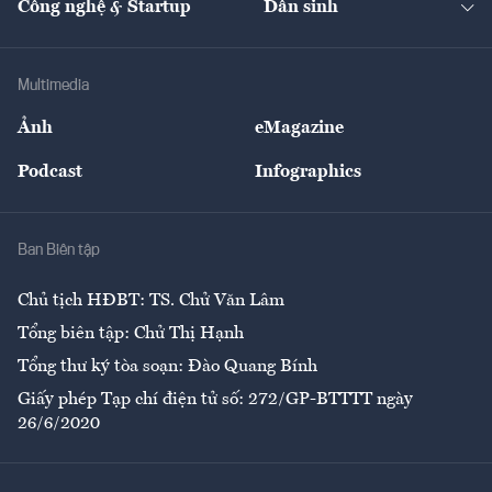
Công nghệ & Startup
Dân sinh
Tư vấn
Nông sản
Doanh nhân
Tư vấn Tiêu & Dùng
Infographics
Hạ tầng
Sức khỏe
Khung pháp lý
Doanh nghiệp
Địa phương
Thị trường
Bảo hiểm
Multimedia
Sự kiện
Nhân lực
Ảnh
eMagazine
Đẹp +
An sinh
Podcast
Infographics
Giải trí
Y tế
Nhà
Ban Biên tập
Ẩm thực
Chủ tịch HĐBT: TS. Chử Văn Lâm
Tổng biên tập: Chử Thị Hạnh
Tổng thư ký tòa soạn: Đào Quang Bính
Giấy phép Tạp chí điện tử số: 272/GP-BTTTT ngày
26/6/2020