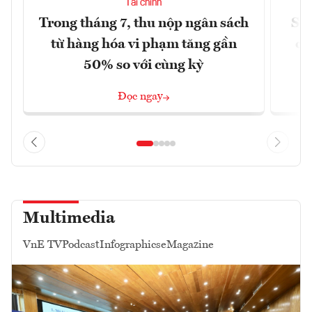
Tài chính
Trong tháng 7, thu nộp ngân sách
Sửa
từ hàng hóa vi phạm tăng gần
ca
50% so với cùng kỳ
Đọc ngay
Multimedia
VnE TV
Podcast
Infographics
eMagazine