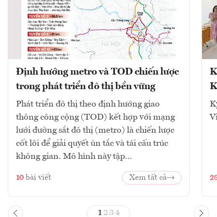
Định hướng metro và TOD chiến lược
K
trong phát triển đô thị bền vững
K
Phát triển đô thị theo định hướng giao
K
thông công cộng (TOD) kết hợp với mạng
V
lưới đường sắt đô thị (metro) là chiến lược
cốt lõi để giải quyết ùn tắc và tái cấu trúc
không gian. Mô hình này tập...
10
bài viết
Xem tất cả
2
1
2
3
4