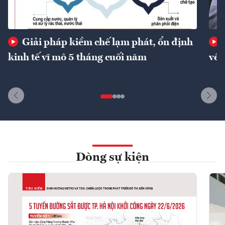
Giải pháp kiềm chế lạm phát, ổn định
kinh tế vĩ mô 5 tháng cuối năm
về 
Dòng sự kiện