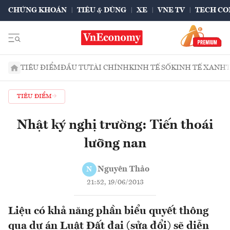
CHỨNG KHOÁN
TIÊU & DÙNG
XE
VNE TV
TECH CO
TIÊU ĐIỂM
ĐẦU TƯ
TÀI CHÍNH
KINH TẾ SỐ
KINH TẾ XANH
TIÊU ĐIỂM
Nhật ký nghị trường: Tiến thoái
lưỡng nan
Nguyên Thảo
N
21:52, 19/06/2013
Liệu có khả năng phần biểu quyết thông
qua dự án Luật Đất đai (sửa đổi) sẽ diễn