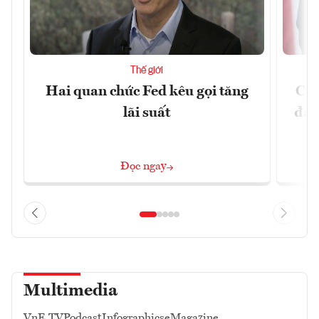
Thế giới
Hai quan chức Fed kêu gọi tăng
Chí
lãi suất
đã 
Đọc ngay
Multimedia
VnE TV
Podcast
Infographics
eMagazine