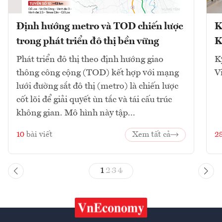
Định hướng metro và TOD chiến lược
K
trong phát triển đô thị bền vững
K
Phát triển đô thị theo định hướng giao
K
thông công cộng (TOD) kết hợp với mạng
V
lưới đường sắt đô thị (metro) là chiến lược
cốt lõi để giải quyết ùn tắc và tái cấu trúc
không gian. Mô hình này tập...
10
bài viết
Xem tất cả
2
1
2
3
4