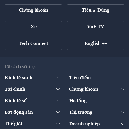
Chứng khoán
Tiêu & Dùng
Xe
VnE TV
Tech Connect
English ++
Tất cả chuyên mục
Kinh tế xanh
Tiêu điểm
Chuyển động xanh
Tài chính
Chứng khoán
Pháp lý
Ngân hàng
Doanh nghiệp niêm yết
Kinh tế số
Hạ tầng
Thương hiệu xanh
Thị trường vốn
Thị trường
Sản phẩm - Thị trường
Bất động sản
Thị trường
Diễn đàn
Thuế
Đầu tư
Tài sản số
Chính sách
Xuất nhập khẩu
Thế giới
Doanh nghiệp
Bảo hiểm
Quốc tế
Dịch vụ số