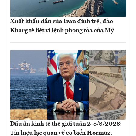
Xuất khẩu dầu của Iran đình trệ, đảo
Kharg tê liệt vì lệnh phong tỏa của Mỹ
Dấu ấn kinh tế thế giới tuần 2-8/8/2026:
Tín hiệu lạc quan về eo biển Hormuz,