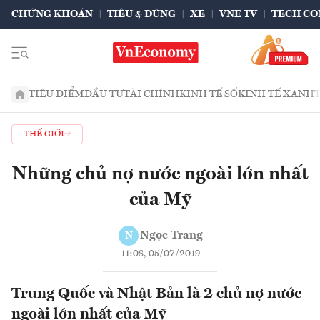
CHỨNG KHOÁN
TIÊU & DÙNG
XE
VNE TV
TECH CO
TIÊU ĐIỂM
ĐẦU TƯ
TÀI CHÍNH
KINH TẾ SỐ
KINH TẾ XANH
THẾ GIỚI
Những chủ nợ nước ngoài lớn nhất
của Mỹ
Ngọc Trang
N
11:08, 05/07/2019
Trung Quốc và Nhật Bản là 2 chủ nợ nước
ngoài lớn nhất của Mỹ