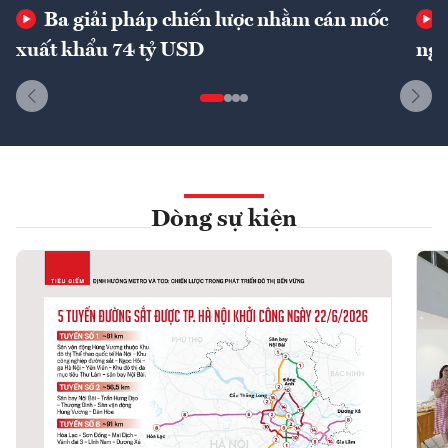
Ba giải pháp chiến lược nhằm cán mốc
xuất khẩu 74 tỷ USD
ngu
Dòng sự kiện