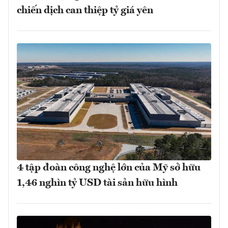
chiến dịch can thiệp tỷ giá yên
4 tập đoàn công nghệ lớn của Mỹ sở hữu
1,46 nghìn tỷ USD tài sản hữu hình