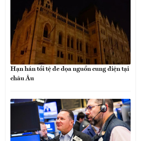
Hạn hán tồi tệ đe dọa nguồn cung điện tại
châu Âu