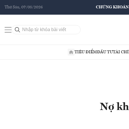
Thứ Sáu, 07/08/2026
CHỨNG KHOÁN
TIÊU ĐIỂM
ĐẦU TƯ
TÀI CH
Nợ kh