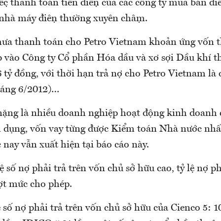
ệc thanh toán tiền điện của các công ty mua bán đ
 nhà máy điện thường xuyên chậm.
hưa thanh toán cho Petro Vietnam khoản ứng vốn 
p vào Công ty Cổ phần Hóa dầu và xơ sợi Dầu khí th
 tỷ đồng, với thời hạn trả nợ cho Petro Vietnam là 
háng 6/2012)…
nặng là nhiều doanh nghiệp hoạt động kinh doanh 
 dụng, vốn vay từng được Kiểm toán Nhà nước nh
nay vẫn xuất hiện tại báo cáo này.
ệ số nợ phải trả trên vốn chủ sở hữu cao, tỷ lệ nợ ph
ượt mức cho phép.
số nợ phải trả trên vốn chủ sở hữu của Cienco 5: 1