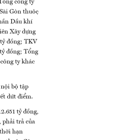
 Tổng công ty
Sài Gòn thuộc
ần Dầu khí
iên Xây dựng
 tỷ đồng; TKV
 tỷ đồng; Tổng
 công ty khác
nội bộ tập
yết dứt điểm.
2.651 tỷ đồng,
hải trả của
hời hạn