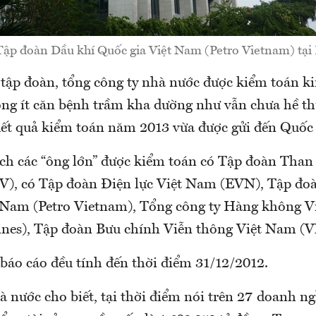
Tập đoàn Dầu khí Quốc gia Việt Nam (Petro Vietnam) tại
tập đoàn, tổng công ty nhà nước được kiểm toán k
ông ít căn bệnh trầm kha dường như vẫn chưa hề t
kết quả kiểm toán năm 2013 vừa được gửi đến Quốc 
ch các “ông lớn” được kiểm toán có Tập đoàn Than
), có Tập đoàn Điện lực Việt Nam (EVN), Tập đo
 Nam (Petro Vietnam), Tổng công ty Hàng không 
ines), Tập đoàn Bưu chính Viễn thông Việt Nam 
i báo cáo đều tính đến thời điểm 31/12/2012.
 nước cho biết, tại thời điểm nói trên 27 doanh n