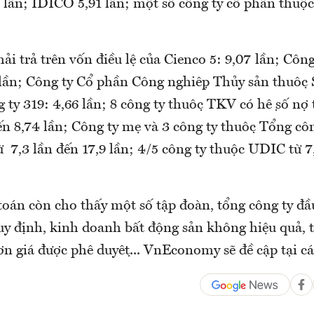
 lần; IDICO 5,91 lần; một số công ty cổ phần thuộ
hải trả trên vốn điều lệ của Cienco 5: 9,07 lần; Côn
lần; Công ty Cổ phần Công nghiệp Thủy sản thuộc 
ty 319: 4,66 lần; 8 công ty thuộc TKV có hệ số nợ t
n đến 8,74 lần; Công ty mẹ và 3 công ty thuộc Tổng 
 7,3 lần đến 17,9 lần; 4/5 công ty thuộc UDIC từ 7
oán còn cho thấy một số tập đoàn, tổng công ty đầu 
y định, kinh doanh bất động sản không hiệu quả, t
n giá được phê duyệt... VnEconomy sẽ đề cập tại các