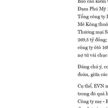
Báo cáo kiểm t
Đạm Phú Mỹ 11
Tổng công ty D
Mê Kông thuộ
Thương mại Sà
269,5 tỷ đồng;
công ty ôtô 16
nợ từ vài chục
Đáng chú ý, c
đoàn, giữa các 
Cụ thể, EVN nơ
trong đó quá hạ
Công ty mẹ - E