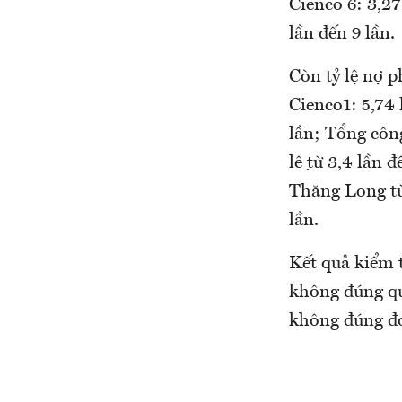
Cienco 6: 3,27
lần đến 9 lần.
Còn tỷ lệ nợ p
Cienco1: 5,74 
lần; Tổng công 
lệ từ 3,4 lầ
Thăng Long từ
lần.
Kết quả kiểm t
không đúng qu
không đúng đơ