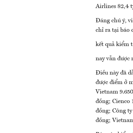
Airlines 82,4 
Đáng chú ý, v
chỉ ra tại báo 
kết quả kiểm 
nay vẫn được n
Điều này đã d
được điểm ở m
Vietnam 9.650
đồng; Cienco 1
đồng; Công ty 
đồng; Vietnam 