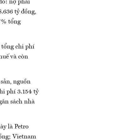
đó: nợ phải
.636 tỷ đồng,
,7% tổng
tổng chi phí
thuế và còn
 sản, nguồn
i phí 3.154 tỷ
ngân sách nhà
ày là Petro
đồng; Vietnam