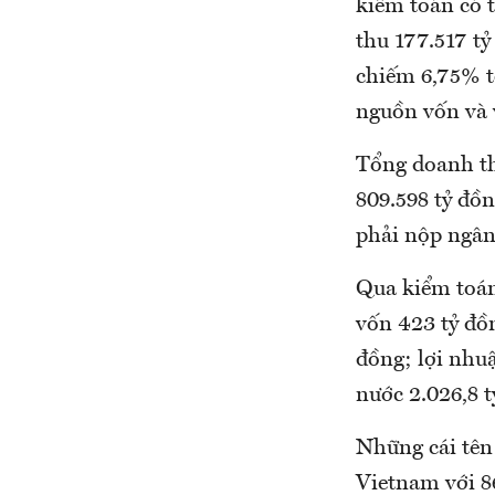
kiểm toán có t
thu 177.517 tỷ
chiếm 6,75% t
nguồn vốn và 
Tổng doanh thu
809.598 tỷ đô
phải nộp ngân 
Qua kiểm toán
vốn 423 tỷ đồn
đồng; lợi nhu
nước 2.026,8 t
Những cái tên 
Vietnam với 8