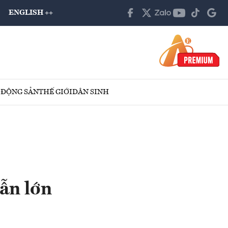
ENGLISH ++
 ĐỘNG SẢN
THẾ GIỚI
DÂN SINH
ẫn lớn