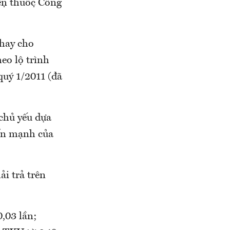
iện thuộc Công
thay cho
eo lộ trình
quý 1/2011 (đã
chủ yếu dựa
ấn mạnh của
ải trả trên
0,03 lần;