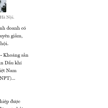
 Hà Nội.
inh doanh có
huyên giảm,
hội.
 - Khoáng sản
àn Dầu khí
Việt Nam
(VNPT)…
ghiệp được