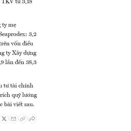
c TKV từ 3,18
g ty mẹ
Seaprodex: 3,2
rên vốn điều
công ty Xây dựng
,9 lần đến 38,3
tư tài chính
rích quỹ lương
 bài viết sau.