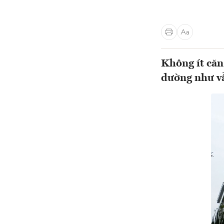
Không ít căn
dường như v