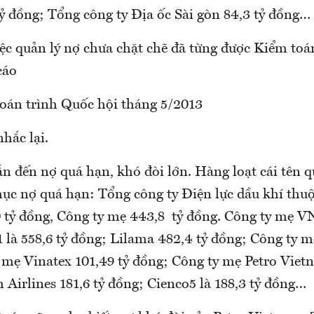
tỷ đồng; Tổng công ty Địa ốc Sài gòn 84,3 tỷ đồng…
iệc quản lý nợ chưa chặt chẽ đã từng được Kiểm to
cáo
toán trình Quốc hội tháng 5/2013
hắc lại.
ẫn đến nợ quá hạn, khó đòi lớn. Hàng loạt cái tên 
ục nợ quá hạn: Tổng công ty Điện lực dầu khí thuộ
 tỷ đồng, Công ty mẹ 443,8 tỷ đồng. Công ty mẹ V
 là 558,6 tỷ đồng; Lilama 482,4 tỷ đồng; Công ty m
mẹ Vinatex 101,49 tỷ đồng; Công ty mẹ Petro Viet
Airlines 181,6 tỷ đồng; Cienco5 là 188,3 tỷ đồng…