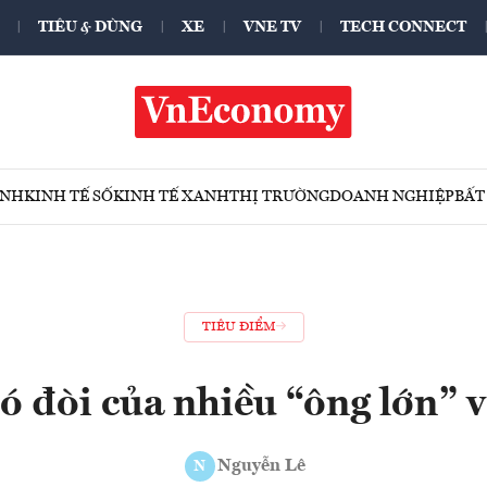
TIÊU & DÙNG
XE
VNE TV
TECH CONNECT
ÍNH
KINH TẾ SỐ
KINH TẾ XANH
THỊ TRƯỜNG
DOANH NGHIỆP
BẤT
TIÊU ĐIỂM
ó đòi của nhiều “ông lớn” v
Nguyễn Lê
N