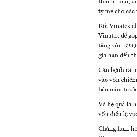
thanh toán, vi
ty mẹ cho các
Rồi Vinatex c
Vinatex để gó
tăng vốn 229,6
gia hạn đến t
Căn bệnh rất 
vào vốn chiếm
báo năm trước 
Và hệ quả là h
vốn điều lệ v
Chẳng hạn, hệ 