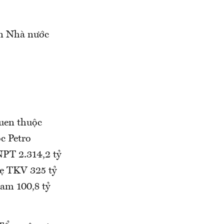
án Nhà nước
quen thuộc
c Petro
NPT 2.314,2 tỷ
ẹ TKV 325 tỷ
nam 100,8 tỷ