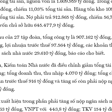
ổng tài sản, nguồn vốn là 1.609.959 tỷ đồng. Trong 
 đồng, chiếm 11,03% tổng tài sản. Hàng tồn kho 108
ổng tài sản. Nợ phải trả 912.865 tỷ đồng, chiếm 56
vốn chủ sở hữu 645.477,9 tỷ đồng.
 của 27 tập đoàn, tổng công ty là 907.162 tỷ đồng, 
̀ng, lợi nhuận trước thuế 97.564 tỷ đồng, các khoản 
sách nhà nước 29.610 tỷ đồng, báo cáo cho biết.
, Kiếm toán Nhà nước đã điều chỉnh giảm tổng tài
g; tổng doanh thu, thu nhập 4.070 tỷ đồng; tổng ch
ận trước thuế 916 tỷ đồng và tăng số còn phải nộp 
ỷ đồng.
xuất hiện trong phần phải tăng số nộp ngân sách n
63 tỷ đồng, VNPT với 443,8 tỷ đồng; TKV 154 tỷ 