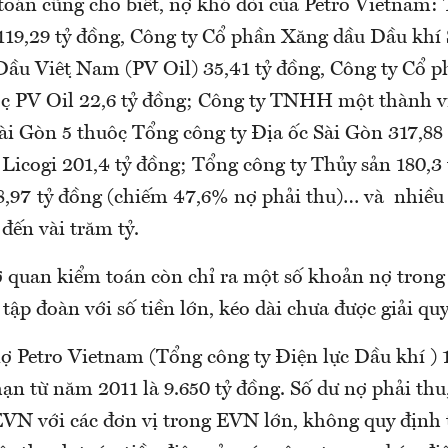
oán cũng cho biết, nợ khó đòi của Petro Vietnam:
9,29 tỷ đồng, Công ty Cổ phần Xăng dầu Dầu khí 
ầu Việt Nam (PV Oil) 35,41 tỷ đồng, Công ty Cổ ph
c PV Oil 22,6 tỷ đồng; Công ty TNHH một thành v
i Gòn 5 thuộc Tổng công ty Địa ốc Sài Gòn 317,88
 Licogi 201,4 tỷ đồng; Tổng công ty Thủy sản 180,3
8,97 tỷ đồng (chiếm 47,6% nợ phải thu)… và nhiều
 đến vài trăm tỷ.
ơ quan kiểm toán còn chỉ ra một số khoản nợ trong 
tập đoàn với số tiền lớn, kéo dài chưa được giải qu
̣ Petro Vietnam (Tổng công ty Điện lực Dầu khí ) 1
n từ năm 2011 là 9.650 tỷ đồng. Số dư nợ phải thu, p
VN với các đơn vị trong EVN lớn, không quy định t